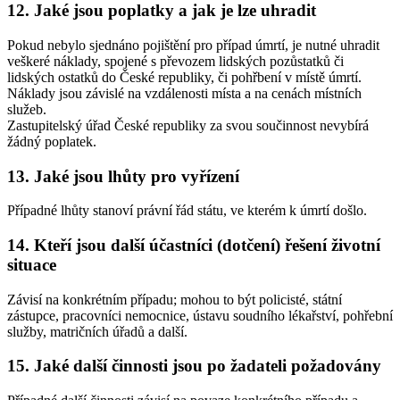
12. Jaké jsou poplatky a jak je lze uhradit
Pokud nebylo sjednáno pojištění pro případ úmrtí, je nutné uhradit
veškeré náklady, spojené s převozem lidských pozůstatků či
lidských ostatků do České republiky, či pohřbení v místě úmrtí.
Náklady jsou závislé na vzdálenosti místa a na cenách místních
služeb.
Zastupitelský úřad České republiky za svou součinnost nevybírá
žádný poplatek.
13. Jaké jsou lhůty pro vyřízení
Případné lhůty stanoví právní řád státu, ve kterém k úmrtí došlo.
14. Kteří jsou další účastníci (dotčení) řešení životní
situace
Závisí na konkrétním případu; mohou to být policisté, státní
zástupce, pracovníci nemocnice, ústavu soudního lékařství, pohřební
služby, matričních úřadů a další.
15. Jaké další činnosti jsou po žadateli požadovány