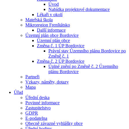
Úvod
Nabídka projektové dokumentace
Lékaři v okolí
Mateřská škola
Mikroregion Frenštátsko
Další informace
Územní plán obce Bordovice
Územní plán obce
Změna č. 1 ÚP Bordovice
Právní stav Územního plánu Bordovice po
Změně č. 1
Změna č. 2 ÚP Bordovice
Úplné znění po Změně č. 2 Územního
plánu Bordovice
Partneři
Vzkazy, náměty, dotazy
Mapa
Úřad
Úřední deska
Povinné informace
Zastupitelstvo
GDPR
E-podatelna
Obecně závazné vyhlášky obce
Úřední hodiny