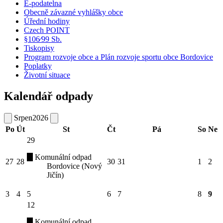
E-podatelna
Obecně závazné vyhlášky obce
Úřední hodiny
Czech POINT
§106⁄99 Sb.
Tiskopisy
Program rozvoje obce a Plán rozvoje sportu obce Bordovice
Poplatky
Životní situace
Kalendář odpady
Srpen
2026
Po
Út
St
Čt
Pá
So
Ne
29
Komunální odpad
27
28
30
31
1
2
Bordovice (Nový
Jičín)
3
4
5
6
7
8
9
12
Komunální odpad