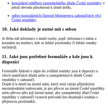
konzulární oddělení zastupitelského úřadu České republiky
, v
jehož obvodu působnosti k úmrtí došlo,
odbor konzulárních činností Ministerstva zahraničních věcí
České republiky
.
10. Jaké doklady je nutné mít s sebou
Je třeba mít informaci o úmrtí osoby, popř. informaci o místu a
kontaktu na instituci, kde se lidské pozůstatky či lidské ostatky
nacházejí.
11. Jaké jsou potřebné formuláře a kde jsou k
dispozici
Formuláře žádostí o zápis do zvláštní matriky jsou k dispozici u
všech matričních úřadů nebo u zastupitelských úřadů České
republiky v zahraničí.
Dojde-li k úmrtí na území státu, který není vázán příslušnými
mezinárodními smlouvami, je pro převoz na území České republiky
nebo převoz přes její území nutné, aby zastupitelský úřad České
republiky v zahraničí vystavil průvodní list obsahující souhlas s
přepravou pozůstatků.