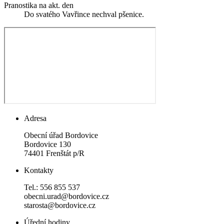
Pranostika na akt. den
Do svatého Vavřince nechval pšenice.
Adresa
Obecní úřad Bordovice
Bordovice 130
74401 Frenštát p/R
Kontakty
Tel.: 556 855 537
obecni.urad@bordovice.cz
starosta@bordovice.cz
Úřední hodiny