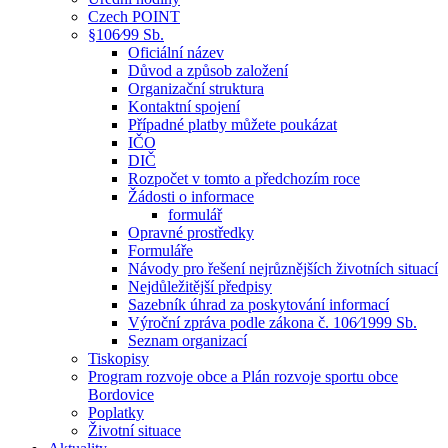
Czech POINT
§106⁄99 Sb.
Oficiální název
Důvod a způsob založení
Organizační struktura
Kontaktní spojení
Případné platby můžete poukázat
IČO
DIČ
Rozpočet v tomto a předchozím roce
Žádosti o informace
formulář
Opravné prostředky
Formuláře
Návody pro řešení nejrůznějších životních situací
Nejdůležitější předpisy
Sazebník úhrad za poskytování informací
Výroční zpráva podle zákona č. 106⁄1999 Sb.
Seznam organizací
Tiskopisy
Program rozvoje obce a Plán rozvoje sportu obce
Bordovice
Poplatky
Životní situace