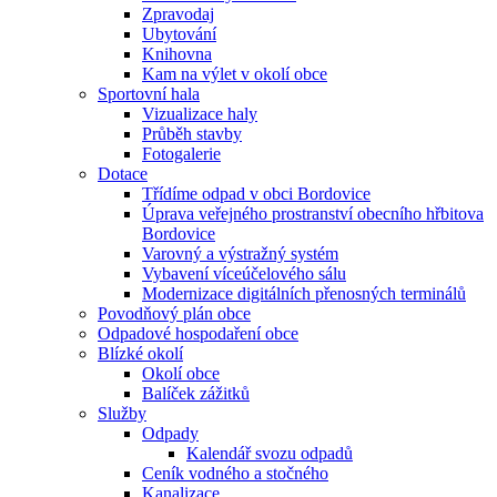
Zpravodaj
Ubytování
Knihovna
Kam na výlet v okolí obce
Sportovní hala
Vizualizace haly
Průběh stavby
Fotogalerie
Dotace
Třídíme odpad v obci Bordovice
Úprava veřejného prostranství obecního hřbitova
Bordovice
Varovný a výstražný systém
Vybavení víceúčelového sálu
Modernizace digitálních přenosných terminálů
Povodňový plán obce
Odpadové hospodaření obce
Blízké okolí
Okolí obce
Balíček zážitků
Služby
Odpady
Kalendář svozu odpadů
Ceník vodného a stočného
Kanalizace