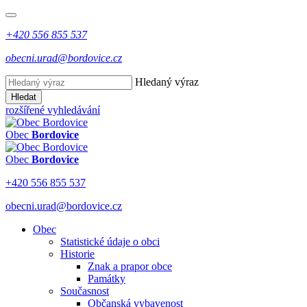
+420 556 855 537
obecni.urad@bordovice.cz
Hledaný výraz
Hledat
rozšířené vyhledávání
Obec
Bordovice
Obec
Bordovice
+420 556 855 537
obecni.urad@bordovice.cz
Obec
Statistické údaje o obci
Historie
Znak a prapor obce
Památky
Současnost
Občanská vybavenost