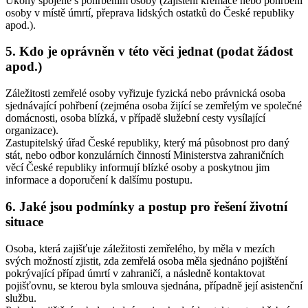
Úkony spojené s pohřbením osoby (zajištění kremace nebo pohřbení
osoby v místě úmrtí, přeprava lidských ostatků do České republiky
apod.).
5. Kdo je oprávněn v této věci jednat (podat žádost
apod.)
Záležitosti zemřelé osoby vyřizuje fyzická nebo právnická osoba
sjednávající pohřbení (zejména osoba žijící se zemřelým ve společné
domácnosti, osoba blízká, v případě služební cesty vysílající
organizace).
Zastupitelský úřad České republiky, který má působnost pro daný
stát, nebo odbor konzulárních činností Ministerstva zahraničních
věcí České republiky informují blízké osoby a poskytnou jim
informace a doporučení k dalšímu postupu.
6. Jaké jsou podmínky a postup pro řešení životní
situace
Osoba, která zajišťuje záležitosti zemřelého, by měla v mezích
svých možností zjistit, zda zemřelá osoba měla sjednáno pojištění
pokrývající případ úmrtí v zahraničí, a následně kontaktovat
pojišťovnu, se kterou byla smlouva sjednána, případně její asistenční
službu.