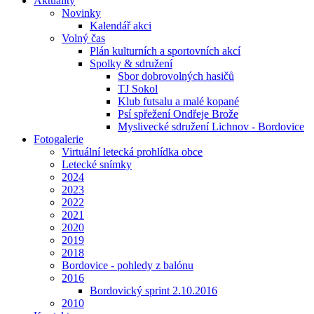
Aktuality
Novinky
Kalendář akci
Volný čas
Plán kulturních a sportovních akcí
Spolky & sdružení
Sbor dobrovolných hasičů
TJ Sokol
Klub futsalu a malé kopané
Psí spřežení Ondřeje Brože
Myslivecké sdružení Lichnov - Bordovice
Fotogalerie
Virtuální letecká prohlídka obce
Letecké snímky
2024
2023
2022
2021
2020
2019
2018
Bordovice - pohledy z balónu
2016
Bordovický sprint 2.10.2016
2010