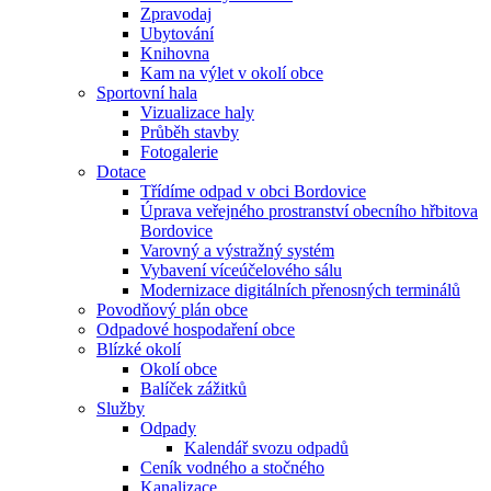
Zpravodaj
Ubytování
Knihovna
Kam na výlet v okolí obce
Sportovní hala
Vizualizace haly
Průběh stavby
Fotogalerie
Dotace
Třídíme odpad v obci Bordovice
Úprava veřejného prostranství obecního hřbitova
Bordovice
Varovný a výstražný systém
Vybavení víceúčelového sálu
Modernizace digitálních přenosných terminálů
Povodňový plán obce
Odpadové hospodaření obce
Blízké okolí
Okolí obce
Balíček zážitků
Služby
Odpady
Kalendář svozu odpadů
Ceník vodného a stočného
Kanalizace