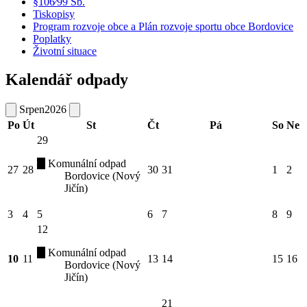
§106⁄99 Sb.
Tiskopisy
Program rozvoje obce a Plán rozvoje sportu obce Bordovice
Poplatky
Životní situace
Kalendář odpady
Srpen
2026
Po
Út
St
Čt
Pá
So
Ne
29
Komunální odpad
27
28
30
31
1
2
Bordovice (Nový
Jičín)
3
4
5
6
7
8
9
12
Komunální odpad
10
11
13
14
15
16
Bordovice (Nový
Jičín)
21