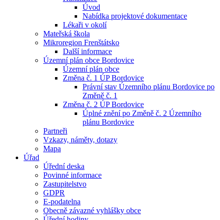
Úvod
Nabídka projektové dokumentace
Lékaři v okolí
Mateřská škola
Mikroregion Frenštátsko
Další informace
Územní plán obce Bordovice
Územní plán obce
Změna č. 1 ÚP Bordovice
Právní stav Územního plánu Bordovice po
Změně č. 1
Změna č. 2 ÚP Bordovice
Úplné znění po Změně č. 2 Územního
plánu Bordovice
Partneři
Vzkazy, náměty, dotazy
Mapa
Úřad
Úřední deska
Povinné informace
Zastupitelstvo
GDPR
E-podatelna
Obecně závazné vyhlášky obce
Úřední hodiny