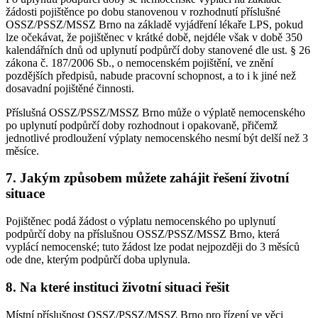
žádosti pojištěnce po dobu stanovenou v rozhodnutí příslušné
OSSZ/PSSZ/MSSZ Brno na základě vyjádření lékaře LPS, pokud
lze očekávat, že pojištěnec v krátké době, nejdéle však v době 350
kalendářních dnů od uplynutí podpůrčí doby stanovené dle ust. § 26
zákona č. 187/2006 Sb., o nemocenském pojištění, ve znění
pozdějších předpisů, nabude pracovní schopnost, a to i k jiné než
dosavadní pojištěné činnosti.
Příslušná OSSZ/PSSZ/MSSZ Brno může o výplatě nemocenského
po uplynutí podpůrčí doby rozhodnout i opakovaně, přičemž
jednotlivé prodloužení výplaty nemocenského nesmí být delší než 3
měsíce.
7. Jakým způsobem můžete zahájit řešení životní
situace
Pojištěnec podá žádost o výplatu nemocenského po uplynutí
podpůrčí doby na příslušnou OSSZ/PSSZ/MSSZ Brno, která
vyplácí nemocenské; tuto žádost lze podat nejpozději do 3 měsíců
ode dne, kterým podpůrčí doba uplynula.
8. Na které instituci životní situaci řešit
Místní příslušnost OSSZ/PSSZ/MSSZ Brno pro řízení ve věci