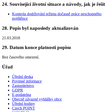
24. Související životní situace a návody, jak je řešit
Kontrola dodržování režimu dočasně práce neschopného
pojištěnce
28. Popis byl naposledy aktualizován
21.03.2018
29. Datum konce platnosti popisu
Bez časového omezení.
Úřad
Úřední deska
Povinné informace
Zastupitelstvo
GDPR
E-podatelna
Obecně závazné vyhlášky obce
Úřední hodiny
Czech POINT