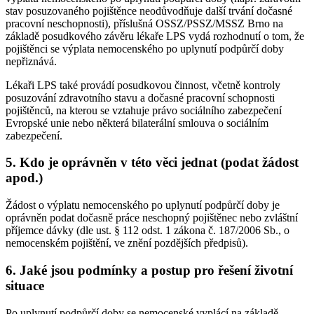
stav posuzovaného pojištěnce neodůvodňuje další trvání dočasné
pracovní neschopnosti), příslušná OSSZ/PSSZ/MSSZ Brno na
základě posudkového závěru lékaře LPS vydá rozhodnutí o tom, že
pojištěnci se výplata nemocenského po uplynutí podpůrčí doby
nepřiznává.
Lékaři LPS také provádí posudkovou činnost, včetně kontroly
posuzování zdravotního stavu a dočasné pracovní schopnosti
pojištěnců, na kterou se vztahuje právo sociálního zabezpečení
Evropské unie nebo některá bilaterální smlouva o sociálním
zabezpečení.
5. Kdo je oprávněn v této věci jednat (podat žádost
apod.)
Žádost o výplatu nemocenského po uplynutí podpůrčí doby je
oprávněn podat dočasně práce neschopný pojištěnec nebo zvláštní
příjemce dávky (dle ust. § 112 odst. 1 zákona č. 187/2006 Sb., o
nemocenském pojištění, ve znění pozdějších předpisů).
6. Jaké jsou podmínky a postup pro řešení životní
situace
Po uplynutí podpůrčí doby se nemocenské vyplácí na základě