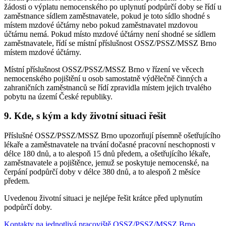
žádosti o výplatu nemocenského po uplynutí podpůrčí doby se řídí u
zaměstnance sídlem zaměstnavatele, pokud je toto sídlo shodné s
místem mzdové účtárny nebo pokud zaměstnavatel mzdovou
účtárnu nemá. Pokud místo mzdové účtárny není shodné se sídlem
zaměstnavatele, řídí se místní příslušnost OSSZ/PSSZ/MSSZ Brno
místem mzdové účtárny.
Místní příslušnost OSSZ/PSSZ/MSSZ Brno v řízení ve věcech
nemocenského pojištění u osob samostatně výdělečně činných a
zahraničních zaměstnanců se řídí zpravidla místem jejich trvalého
pobytu na území České republiky.
9. Kde, s kým a kdy životní situaci řešit
Příslušné OSSZ/PSSZ/MSSZ Brno upozorňují písemně ošetřujícího
lékaře a zaměstnavatele na trvání dočasné pracovní neschopnosti v
délce 180 dnů, a to alespoň 15 dnů předem, a ošetřujícího lékaře,
zaměstnavatele a pojištěnce, jemuž se poskytuje nemocenské, na
čerpání podpůrčí doby v délce 380 dnů, a to alespoň 2 měsíce
předem.
Uvedenou životní situaci je nejlépe řešit krátce před uplynutím
podpůrčí doby.
Kontakty na jednotlivá pracoviště OSSZ/PSSZ/MSSZ Brno