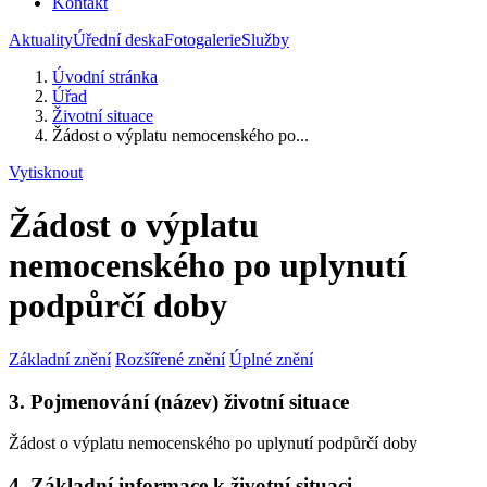
Kontakt
Aktuality
Úřední deska
Fotogalerie
Služby
Úvodní stránka
Úřad
Životní situace
Žádost o výplatu nemocenského po...
Vytisknout
Žádost o výplatu
nemocenského po uplynutí
podpůrčí doby
Základní znění
Rozšířené znění
Úplné znění
3. Pojmenování (název) životní situace
Žádost o výplatu nemocenského po uplynutí podpůrčí doby
4. Základní informace k životní situaci