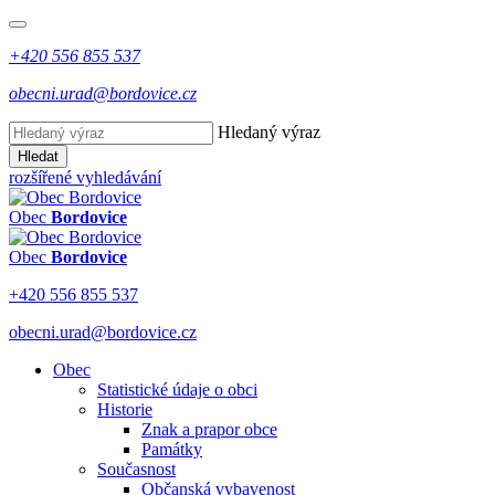
+420 556 855 537
obecni.urad@bordovice.cz
Hledaný výraz
Hledat
rozšířené vyhledávání
Obec
Bordovice
Obec
Bordovice
+420 556 855 537
obecni.urad@bordovice.cz
Obec
Statistické údaje o obci
Historie
Znak a prapor obce
Památky
Současnost
Občanská vybavenost