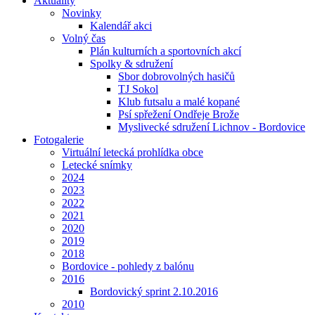
Aktuality
Novinky
Kalendář akci
Volný čas
Plán kulturních a sportovních akcí
Spolky & sdružení
Sbor dobrovolných hasičů
TJ Sokol
Klub futsalu a malé kopané
Psí spřežení Ondřeje Brože
Myslivecké sdružení Lichnov - Bordovice
Fotogalerie
Virtuální letecká prohlídka obce
Letecké snímky
2024
2023
2022
2021
2020
2019
2018
Bordovice - pohledy z balónu
2016
Bordovický sprint 2.10.2016
2010