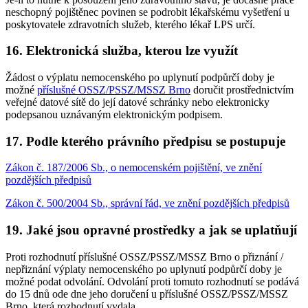
neschopný pojištěnec povinen se podrobit lékařskému vyšetření u
poskytovatele zdravotních služeb, kterého lékař LPS určí.
16. Elektronická služba, kterou lze využít
Žádost o výplatu nemocenského po uplynutí podpůrčí doby je
možné
příslušné OSSZ/PSSZ/MSSZ Brno
doručit prostřednictvím
veřejné datové sítě do její datové schránky nebo elektronicky
podepsanou uznávaným elektronickým podpisem.
17. Podle kterého právního předpisu se postupuje
Zákon č. 187/2006 Sb., o nemocenském pojištění, ve znění
pozdějších předpisů
Zákon č. 500/2004 Sb., správní řád, ve znění pozdějších předpisů
19. Jaké jsou opravné prostředky a jak se uplatňují
Proti rozhodnutí příslušné OSSZ/PSSZ/MSSZ Brno o přiznání /
nepřiznání výplaty nemocenského po uplynutí podpůrčí doby je
možné podat odvolání. Odvolání proti tomuto rozhodnutí se podává
do 15 dnů ode dne jeho doručení u příslušné OSSZ/PSSZ/MSSZ
Brno, která rozhodnutí vydala.