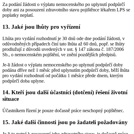
Za podání žádosti o výplatu nemocenského po uplynutí podpůrčí
doby ani za posouzení zdravotního stavu pojištěnce lékařem LPS se
poplatky neplatí.
13. Jaké jsou lhůty pro vyřízení
Lhůta pro vydání rozhodnutí je 30 dnů ode dne podání žádosti, v
odůvodněných případech činí tato lhůta až 60 dnů, popř. se lhůty
prodlužují z důvodů uvedených v ust. § 147 zákona č. 187/2006
Sb., o nemocenském pojištění, ve znění pozdějších předpisů.
Je-li žádost o výplatu nemocenského po uplynutí podpůrčí doby
podána dříve než 1 měsíc před uplynutím podpůrčí doby, běží lhůta
pro vydání rozhodnutí od počátku 1 měsíce přede dnem, kterým
podpůrčí doba uplyne.
14. Kteří jsou další účastníci (dotčení) řešení životní
situace
Účastníkem řízení je pouze dočasně práce neschopný pojištěnec.
15. Jaké další činnosti jsou po žadateli požadovány
Je-li to nutné k posouzení jeho zdravotního stavu, je dočasně práce