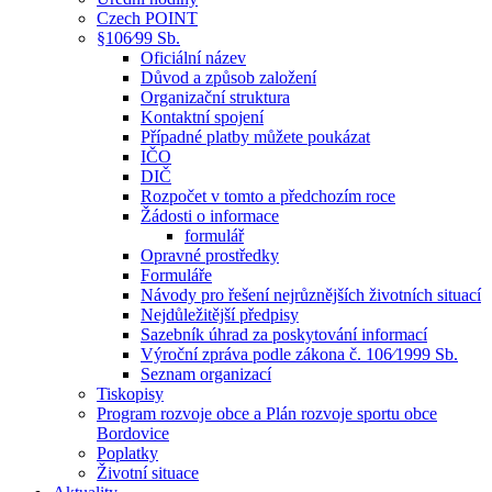
Czech POINT
§106⁄99 Sb.
Oficiální název
Důvod a způsob založení
Organizační struktura
Kontaktní spojení
Případné platby můžete poukázat
IČO
DIČ
Rozpočet v tomto a předchozím roce
Žádosti o informace
formulář
Opravné prostředky
Formuláře
Návody pro řešení nejrůznějších životních situací
Nejdůležitější předpisy
Sazebník úhrad za poskytování informací
Výroční zpráva podle zákona č. 106⁄1999 Sb.
Seznam organizací
Tiskopisy
Program rozvoje obce a Plán rozvoje sportu obce
Bordovice
Poplatky
Životní situace