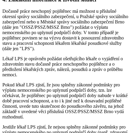
Dočasně práce neschopný pojištěnec má možnost u příslušné
okresní správy sociálního zabezpečení, u Pražské správy sociálního
zabezpečení nebo u Městské správy sociálního zabezpečení Brno
(dále jen "OSSZ/PSSZ/MSSZ Brno") požádat o výplatu
nemocenského po uplynutí podpůrčí doby. V tomto případě je
pojištěnec povinen se na výzvu dostavit k posouzení zdravotního
stavu a pracovní schopnosti lékařem lékařské posudkové služby
(dále jen "LPS").
Lékař LPS je oprávněn požádat ošetřujícího lékaře o vyjádření o
zdravotním stavu dočasně práce neschopného pojištěnce a o
předložení lékařských zpráv, nálezů, posudků a zpráv o průběhu
nemoci.
Pokud lékař LPS zjistí, že jsou splněny zákonné podmínky pro
výplatu nemocenského po uplynutí podpůrčí doby, tzn. lze
očekávat, že pojištěnec po uplynutí podpůrčí doby nabude v krátké
době pracovní schopnost, a to i k jiné než k dosavadní pojištěné
činnosti, uvede tuto skutečnost do posudkového závěru, na jehož
základě v uvedené věci příslušná OSSZ/PSSZ/MSSZ Brno vydá
rozhodnutí.
Jestliže lékař LPS zjistí, že nejsou splněny zákonné podmínky pro
výplatu nemocenského po uplynutí podpůrčí doby (např. zdravotní