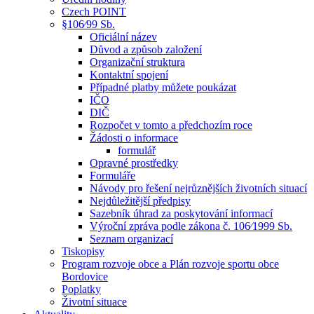
Czech POINT
§106⁄99 Sb.
Oficiální název
Důvod a způsob založení
Organizační struktura
Kontaktní spojení
Případné platby můžete poukázat
IČO
DIČ
Rozpočet v tomto a předchozím roce
Žádosti o informace
formulář
Opravné prostředky
Formuláře
Návody pro řešení nejrůznějších životních situací
Nejdůležitější předpisy
Sazebník úhrad za poskytování informací
Výroční zpráva podle zákona č. 106⁄1999 Sb.
Seznam organizací
Tiskopisy
Program rozvoje obce a Plán rozvoje sportu obce
Bordovice
Poplatky
Životní situace