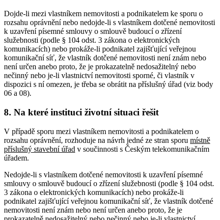
Dojde-li mezi vlastníkem nemovitosti a podnikatelem ke sporu o
rozsahu oprávnění nebo nedojde-li s vlastníkem dotčené nemovitosti
k uzavření písemné smlouvy o smlouvě budoucí o zřízení
služebnosti (podle § 104 odst. 3 zákona o elektronických
komunikacích) nebo prokáže-li podnikatel zajišťující veřejnou
komunikační síť, že vlastník dotčené nemovitosti není znám nebo
není určen anebo proto, že je prokazatelně nedosažitelný nebo
nečinný nebo je-li vlastnictví nemovitosti sporné, či vlastník v
dispozici s ní omezen, je třeba se obrátit na příslušný úřad (viz body
06 a 08).
8. Na které instituci životní situaci řešit
V případě sporu mezi vlastníkem nemovitosti a podnikatelem o
rozsahu oprávnění, rozhoduje na návrh jedné ze stran sporu
místně
příslušný
stavební úřad
v součinnosti s Českým telekomunikačním
úřadem.
Nedojde-li s vlastníkem dotčené nemovitosti k uzavření písemné
smlouvy o smlouvě budoucí o zřízení služebnosti (podle § 104 odst.
3 zákona o elektronických komunikacích) nebo prokáže-li
podnikatel zajišťující veřejnou komunikační síť, že vlastník dotčené
nemovitosti není znám nebo není určen anebo proto, že je
prokazatelně nedosažitelný nebo nečinný nebo je-li vlastnictví