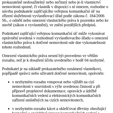
prokazatelně nedosažitelný nebo nečinný nebo je-li vlastnictví
nemovitosti sporné, či vlastník v dispozici s ní omezen, rozhodne o
návrhu podnikatele zajišťujícího veřejnou komunikační síť na
zřízení služebnosti vyvlastňovací úřad podle zákona č. 184/2006
Sb., o odnětí nebo omezení vlastnického práva k pozemku nebo ke
stavbě (zákon o vyvlastnění), ve znění pozdějších předpisů.
Podnikatel zajišťující veřejnou komunikační síť může vykonávat
oprávnění uvedená v rozhodnutí vyvlastňovacího úřadu o omezení
vlastnického práva k dotčené nemovitosti ode dne vykonatelnosti
tohoto rozhodnutí.
Omezení vlastnického práva nesmí být provedeno ve větším
rozsahu, než je k dosažení účelu uvedeného v bodě 04 nezbytné.
Podnikatel je na základě prokazatelného oznámení vlastníkovi,
popřípadě správci nebo uživateli dotčené nemovitosti, oprávněn:
v nezbytném rozsahu vstupovat nebo vjíždět na cizí
nemovitosti v souvislosti s výše uvedenou činností a při
přípravě projektové dokumentace, opravách a údržbě
komunikačních vedení a elektronických komunikačních
zařízení umístěných na cizích nemovitostech,
v nezbytném rozsahu kácet a oklešťovat dřeviny ohrožující