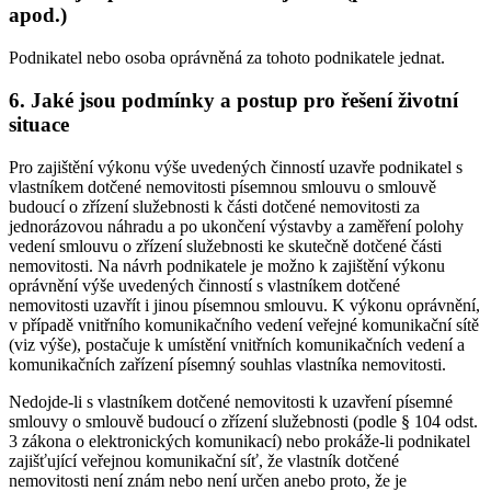
apod.)
Podnikatel nebo osoba oprávněná za tohoto podnikatele jednat.
6. Jaké jsou podmínky a postup pro řešení životní
situace
Pro zajištění výkonu výše uvedených činností uzavře podnikatel s
vlastníkem dotčené nemovitosti písemnou smlouvu o smlouvě
budoucí o zřízení služebnosti k části dotčené nemovitosti za
jednorázovou náhradu a po ukončení výstavby a zaměření polohy
vedení smlouvu o zřízení služebnosti ke skutečně dotčené části
nemovitosti. Na návrh podnikatele je možno k zajištění výkonu
oprávnění výše uvedených činností s vlastníkem dotčené
nemovitosti uzavřít i jinou písemnou smlouvu. K výkonu oprávnění,
v případě vnitřního komunikačního vedení veřejné komunikační sítě
(viz výše), postačuje k umístění vnitřních komunikačních vedení a
komunikačních zařízení písemný souhlas vlastníka nemovitosti.
Nedojde-li s vlastníkem dotčené nemovitosti k uzavření písemné
smlouvy o smlouvě budoucí o zřízení služebnosti (podle § 104 odst.
3 zákona o elektronických komunikací) nebo prokáže-li podnikatel
zajišťující veřejnou komunikační síť, že vlastník dotčené
nemovitosti není znám nebo není určen anebo proto, že je