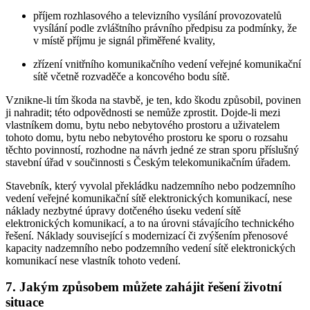
příjem rozhlasového a televizního vysílání provozovatelů
vysílání podle zvláštního právního předpisu za podmínky, že
v místě příjmu je signál přiměřené kvality,
zřízení vnitřního komunikačního vedení veřejné komunikační
sítě včetně rozvaděče a koncového bodu sítě.
Vznikne-li tím škoda na stavbě, je ten, kdo škodu způsobil, povinen
ji nahradit; této odpovědnosti se nemůže zprostit. Dojde-li mezi
vlastníkem domu, bytu nebo nebytového prostoru a uživatelem
tohoto domu, bytu nebo nebytového prostoru ke sporu o rozsahu
těchto povinností, rozhodne na návrh jedné ze stran sporu příslušný
stavební úřad v součinnosti s Českým telekomunikačním úřadem.
Stavebník, který vyvolal překládku nadzemního nebo podzemního
vedení veřejné komunikační sítě elektronických komunikací, nese
náklady nezbytné úpravy dotčeného úseku vedení sítě
elektronických komunikací, a to na úrovni stávajícího technického
řešení. Náklady související s modernizací či zvýšením přenosové
kapacity nadzemního nebo podzemního vedení sítě elektronických
komunikací nese vlastník tohoto vedení.
7. Jakým způsobem můžete zahájit řešení životní
situace