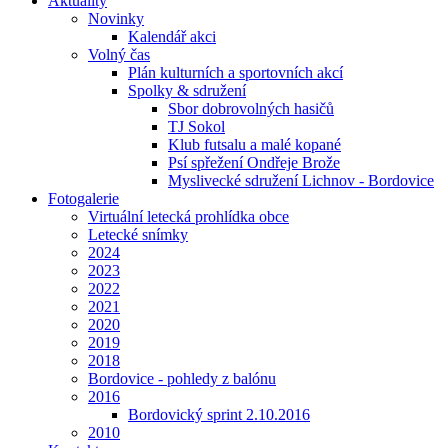
Aktuality
Novinky
Kalendář akci
Volný čas
Plán kulturních a sportovních akcí
Spolky & sdružení
Sbor dobrovolných hasičů
TJ Sokol
Klub futsalu a malé kopané
Psí spřežení Ondřeje Brože
Myslivecké sdružení Lichnov - Bordovice
Fotogalerie
Virtuální letecká prohlídka obce
Letecké snímky
2024
2023
2022
2021
2020
2019
2018
Bordovice - pohledy z balónu
2016
Bordovický sprint 2.10.2016
2010