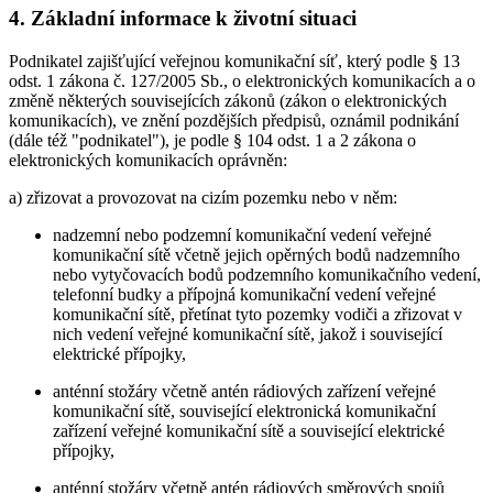
4. Základní informace k životní situaci
Podnikatel zajišťující veřejnou komunikační síť, který podle § 13
odst. 1 zákona č. 127/2005 Sb., o elektronických komunikacích a o
změně některých souvisejících zákonů (zákon o elektronických
komunikacích), ve znění pozdějších předpisů, oznámil podnikání
(dále též "podnikatel"), je podle § 104 odst. 1 a 2 zákona o
elektronických komunikacích oprávněn:
a) zřizovat a provozovat na cizím pozemku nebo v něm:
nadzemní nebo podzemní komunikační vedení veřejné
komunikační sítě včetně jejich opěrných bodů nadzemního
nebo vytyčovacích bodů podzemního komunikačního vedení,
telefonní budky a přípojná komunikační vedení veřejné
komunikační sítě, přetínat tyto pozemky vodiči a zřizovat v
nich vedení veřejné komunikační sítě, jakož i související
elektrické přípojky,
anténní stožáry včetně antén rádiových zařízení veřejné
komunikační sítě, související elektronická komunikační
zařízení veřejné komunikační sítě a související elektrické
přípojky,
anténní stožáry včetně antén rádiových směrových spojů