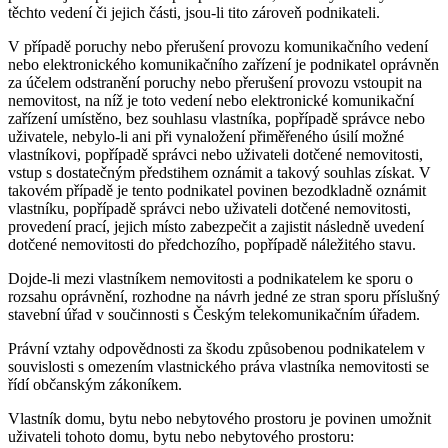
těchto vedení či jejich části, jsou-li tito zároveň podnikateli.
V případě poruchy nebo přerušení provozu komunikačního vedení
nebo elektronického komunikačního zařízení je podnikatel oprávněn
za účelem odstranění poruchy nebo přerušení provozu vstoupit na
nemovitost, na níž je toto vedení nebo elektronické komunikační
zařízení umístěno, bez souhlasu vlastníka, popřípadě správce nebo
uživatele, nebylo-li ani při vynaložení přiměřeného úsilí možné
vlastníkovi, popřípadě správci nebo uživateli dotčené nemovitosti,
vstup s dostatečným předstihem oznámit a takový souhlas získat. V
takovém případě je tento podnikatel povinen bezodkladně oznámit
vlastníku, popřípadě správci nebo uživateli dotčené nemovitosti,
provedení prací, jejich místo zabezpečit a zajistit následně uvedení
dotčené nemovitosti do předchozího, popřípadě náležitého stavu.
Dojde-li mezi vlastníkem nemovitosti a podnikatelem ke sporu o
rozsahu oprávnění, rozhodne na návrh jedné ze stran sporu příslušný
stavební úřad v součinnosti s Českým telekomunikačním úřadem.
Právní vztahy odpovědnosti za škodu způsobenou podnikatelem v
souvislosti s omezením vlastnického práva vlastníka nemovitosti se
řídí občanským zákoníkem.
Vlastník domu, bytu nebo nebytového prostoru je povinen umožnit
uživateli tohoto domu, bytu nebo nebytového prostoru: