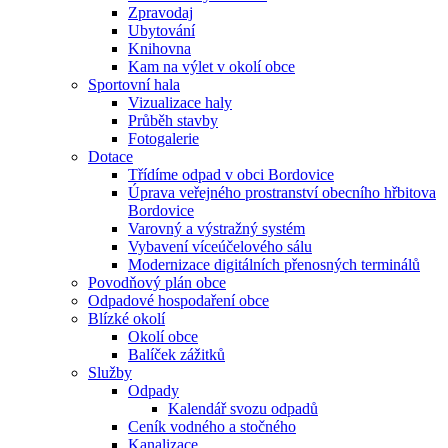
Zpravodaj
Ubytování
Knihovna
Kam na výlet v okolí obce
Sportovní hala
Vizualizace haly
Průběh stavby
Fotogalerie
Dotace
Třídíme odpad v obci Bordovice
Úprava veřejného prostranství obecního hřbitova
Bordovice
Varovný a výstražný systém
Vybavení víceúčelového sálu
Modernizace digitálních přenosných terminálů
Povodňový plán obce
Odpadové hospodaření obce
Blízké okolí
Okolí obce
Balíček zážitků
Služby
Odpady
Kalendář svozu odpadů
Ceník vodného a stočného
Kanalizace