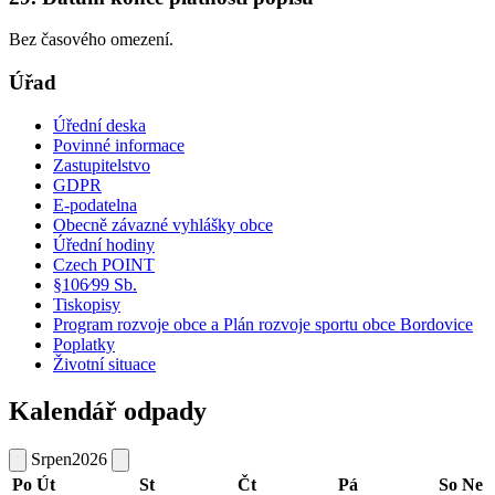
Bez časového omezení.
Úřad
Úřední deska
Povinné informace
Zastupitelstvo
GDPR
E-podatelna
Obecně závazné vyhlášky obce
Úřední hodiny
Czech POINT
§106⁄99 Sb.
Tiskopisy
Program rozvoje obce a Plán rozvoje sportu obce Bordovice
Poplatky
Životní situace
Kalendář odpady
Srpen
2026
Po
Út
St
Čt
Pá
So
Ne