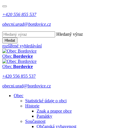
+420 556 855 537
obecni.urad@bordovice.cz
Hledaný výraz
Hledat
rozšířené vyhledávání
Obec
Bordovice
Obec
Bordovice
+420 556 855 537
obecni.urad@bordovice.cz
Obec
Statistické údaje o obci
Historie
Znak a prapor obce
Památky
Současnost
Občanská vybavenost