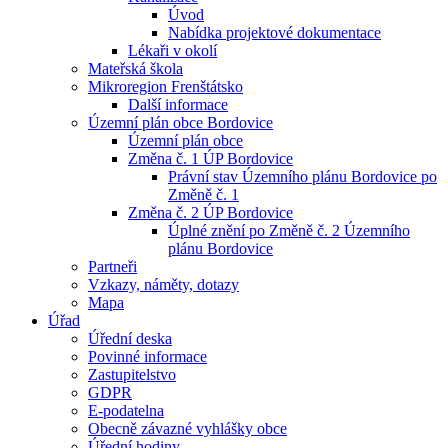
Úvod
Nabídka projektové dokumentace
Lékaři v okolí
Mateřská škola
Mikroregion Frenštátsko
Další informace
Územní plán obce Bordovice
Územní plán obce
Změna č. 1 ÚP Bordovice
Právní stav Územního plánu Bordovice po
Změně č. 1
Změna č. 2 ÚP Bordovice
Úplné znění po Změně č. 2 Územního
plánu Bordovice
Partneři
Vzkazy, náměty, dotazy
Mapa
Úřad
Úřední deska
Povinné informace
Zastupitelstvo
GDPR
E-podatelna
Obecně závazné vyhlášky obce
Úřední hodiny