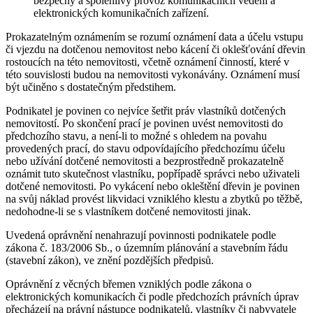
bezpečný a spolehlivý provoz komunikačních vedení a
elektronických komunikačních zařízení.
Prokazatelným oznámením se rozumí oznámení data a účelu vstupu
či vjezdu na dotčenou nemovitost nebo kácení či oklešťování dřevin
rostoucích na této nemovitosti, včetně oznámení činností, které v
této souvislosti budou na nemovitosti vykonávány. Oznámení musí
být učiněno s dostatečným předstihem.
Podnikatel je povinen co nejvíce šetřit práv vlastníků dotčených
nemovitostí. Po skončení prací je povinen uvést nemovitosti do
předchozího stavu, a není-li to možné s ohledem na povahu
provedených prací, do stavu odpovídajícího předchozímu účelu
nebo užívání dotčené nemovitosti a bezprostředně prokazatelně
oznámit tuto skutečnost vlastníku, popřípadě správci nebo uživateli
dotčené nemovitosti. Po vykácení nebo okleštění dřevin je povinen
na svůj náklad provést likvidaci vzniklého klestu a zbytků po těžbě,
nedohodne-li se s vlastníkem dotčené nemovitosti jinak.
Uvedená oprávnění nenahrazují povinnosti podnikatele podle
zákona č. 183/2006 Sb., o územním plánování a stavebním řádu
(stavební zákon), ve znění pozdějších předpisů.
Oprávnění z věcných břemen vzniklých podle zákona o
elektronických komunikacích či podle předchozích právních úprav
přecházejí na právní nástupce podnikatelů, vlastníky či nabyvatele