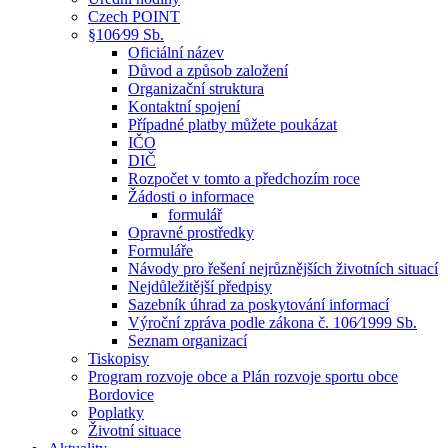
Czech POINT
§106⁄99 Sb.
Oficiální název
Důvod a způsob založení
Organizační struktura
Kontaktní spojení
Případné platby můžete poukázat
IČO
DIČ
Rozpočet v tomto a předchozím roce
Žádosti o informace
formulář
Opravné prostředky
Formuláře
Návody pro řešení nejrůznějších životních situací
Nejdůležitější předpisy
Sazebník úhrad za poskytování informací
Výroční zpráva podle zákona č. 106⁄1999 Sb.
Seznam organizací
Tiskopisy
Program rozvoje obce a Plán rozvoje sportu obce
Bordovice
Poplatky
Životní situace