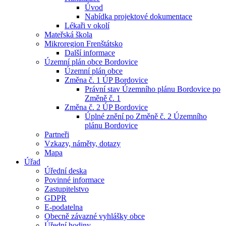
Úvod
Nabídka projektové dokumentace
Lékaři v okolí
Mateřská škola
Mikroregion Frenštátsko
Další informace
Územní plán obce Bordovice
Územní plán obce
Změna č. 1 ÚP Bordovice
Právní stav Územního plánu Bordovice po
Změně č. 1
Změna č. 2 ÚP Bordovice
Úplné znění po Změně č. 2 Územního
plánu Bordovice
Partneři
Vzkazy, náměty, dotazy
Mapa
Úřad
Úřední deska
Povinné informace
Zastupitelstvo
GDPR
E-podatelna
Obecně závazné vyhlášky obce
Úřední hodiny