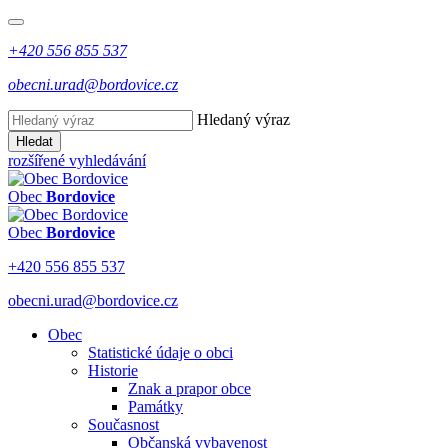
+420 556 855 537
obecni.urad@bordovice.cz
Hledaný výraz
Hledat
rozšířené vyhledávání
Obec
Bordovice
Obec
Bordovice
+420 556 855 537
obecni.urad@bordovice.cz
Obec
Statistické údaje o obci
Historie
Znak a prapor obce
Památky
Současnost
Občanská vybavenost