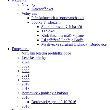
Aktuality
Novinky
Kalendář akci
Volný čas
Plán kulturních a sportovních akcí
Spolky & sdružení
Sbor dobrovolných hasičů
TJ Sokol
Klub futsalu a malé kopané
Psí spřežení Ondřeje Brože
Myslivecké sdružení Lichnov - Bordovice
Fotogalerie
Virtuální letecká prohlídka obce
Letecké snímky
2024
2023
2022
2021
2020
2019
2018
Bordovice - pohledy z balónu
2016
Bordovický sprint 2.10.2016
2010