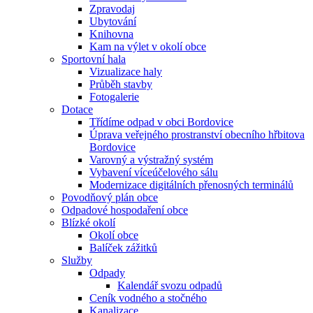
Zpravodaj
Ubytování
Knihovna
Kam na výlet v okolí obce
Sportovní hala
Vizualizace haly
Průběh stavby
Fotogalerie
Dotace
Třídíme odpad v obci Bordovice
Úprava veřejného prostranství obecního hřbitova
Bordovice
Varovný a výstražný systém
Vybavení víceúčelového sálu
Modernizace digitálních přenosných terminálů
Povodňový plán obce
Odpadové hospodaření obce
Blízké okolí
Okolí obce
Balíček zážitků
Služby
Odpady
Kalendář svozu odpadů
Ceník vodného a stočného
Kanalizace