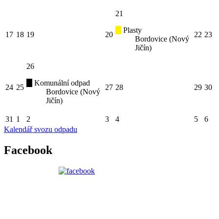
21
Plasty
17
18
19
20
22
23
Bordovice (Nový
Jičín)
26
Komunální odpad
24
25
27
28
29
30
Bordovice (Nový
Jičín)
31
1
2
3
4
5
6
Kalendář svozu odpadu
Facebook