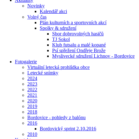
Aktuality
Novinky
Kalendář akci
Volný čas
Plán kulturních a sportovních akcí
Spolky & sdružení
Sbor dobrovolných hasičů
TJ Sokol
Klub futsalu a malé kopané
Psí spřežení Ondřeje Brože
Myslivecké sdružení Lichnov - Bordovice
Fotogalerie
Virtuální letecká prohlídka obce
Letecké snímky
2024
2023
2022
2021
2020
2019
2018
Bordovice - pohledy z balónu
2016
Bordovický sprint 2.10.2016
2010