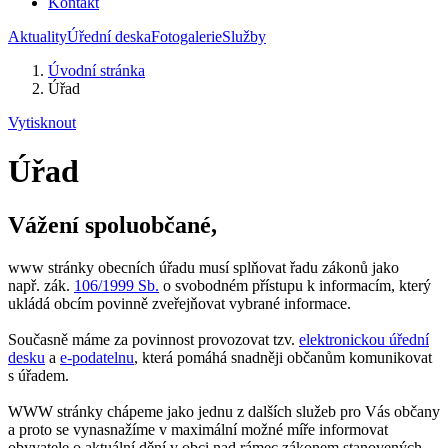
Kontakt
Aktuality
Úřední deska
Fotogalerie
Služby
Úvodní stránka
Úřad
Vytisknout
Úřad
Vážení spoluobčané,
www stránky obecních úřadu musí splňovat řadu zákonů jako
např. zák.
106/1999 Sb.
o svobodném přístupu k informacím, který
ukládá obcím povinně zveřejňovat vybrané informace.
Současně máme za povinnost provozovat tzv.
elektronickou úřední
desku
a
e-podatelnu
, která pomáhá snadněji občanům komunikovat
s úřadem.
WWW stránky chápeme jako jednu z dalších služeb pro Vás občany
a proto se vynasnažíme v maximální možné míře informovat
obyvatele o aktuální dění v obci nad rámec zákonem stanovených