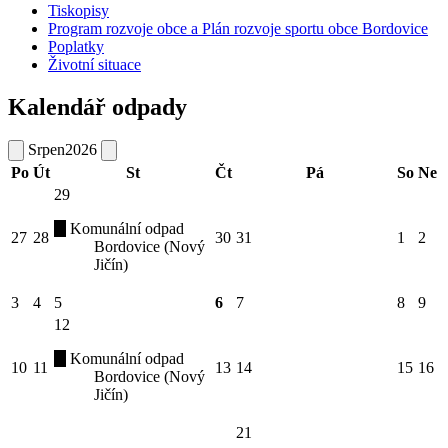
Tiskopisy
Program rozvoje obce a Plán rozvoje sportu obce Bordovice
Poplatky
Životní situace
Kalendář odpady
Srpen
2026
Po
Út
St
Čt
Pá
So
Ne
29
Komunální odpad
27
28
30
31
1
2
Bordovice (Nový
Jičín)
3
4
5
6
7
8
9
12
Komunální odpad
10
11
13
14
15
16
Bordovice (Nový
Jičín)
21