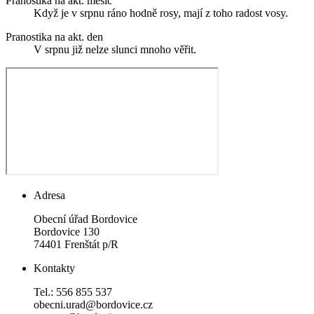
Pranostika na akt. měsíc
Když je v srpnu ráno hodně rosy, mají z toho radost vosy.
Pranostika na akt. den
V srpnu již nelze slunci mnoho věřit.
Adresa
Obecní úřad Bordovice
Bordovice 130
74401 Frenštát p/R
Kontakty
Tel.: 556 855 537
obecni.urad@bordovice.cz