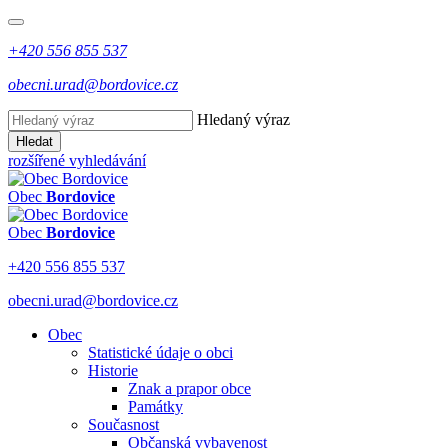
+420 556 855 537
obecni.urad@bordovice.cz
Hledaný výraz
Hledat
rozšířené vyhledávání
Obec
Bordovice
Obec
Bordovice
+420 556 855 537
obecni.urad@bordovice.cz
Obec
Statistické údaje o obci
Historie
Znak a prapor obce
Památky
Současnost
Občanská vybavenost