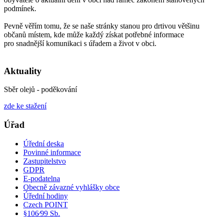
podmínek.
Pevně věřím tomu, že se naše stránky stanou pro drtivou většinu
občanů místem, kde může každý získat potřebné informace
pro snadnější komunikaci s úřadem a život v obci.
Aktuality
Sběr olejů - poděkování
zde ke stažení
Úřad
Úřední deska
Povinné informace
Zastupitelstvo
GDPR
E-podatelna
Obecně závazné vyhlášky obce
Úřední hodiny
Czech POINT
§106⁄99 Sb.