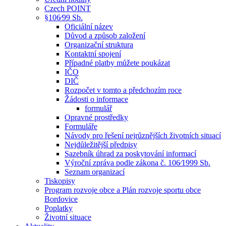
Czech POINT
§106⁄99 Sb.
Oficiální název
Důvod a způsob založení
Organizační struktura
Kontaktní spojení
Případné platby můžete poukázat
IČO
DIČ
Rozpočet v tomto a předchozím roce
Žádosti o informace
formulář
Opravné prostředky
Formuláře
Návody pro řešení nejrůznějších životních situací
Nejdůležitější předpisy
Sazebník úhrad za poskytování informací
Výroční zpráva podle zákona č. 106⁄1999 Sb.
Seznam organizací
Tiskopisy
Program rozvoje obce a Plán rozvoje sportu obce
Bordovice
Poplatky
Životní situace