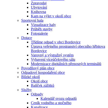
Zpravodaj
Ubytování
Knihovna
Kam na výlet v okolí obce
Sportovní hala
Vizualizace haly
Průběh stavby
Fotogalerie
Dotace
Třídíme odpad v obci Bordovice
Úprava veřejného prostranství obecního hřbitova
Bordovice
Varovný a výstražný systém
Vybavení víceúčelového sálu
Modernizace digitálních přenosných terminálů
Povodňový plán obce
Odpadové hospodaření obce
Blízké okolí
Okolí obce
Balíček zážitků
Služby
Odpady
Kalendář svozu odpadů
Ceník vodného a stočného
Kanalizace