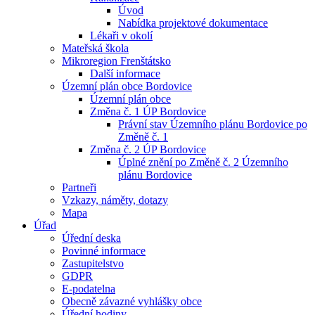
Úvod
Nabídka projektové dokumentace
Lékaři v okolí
Mateřská škola
Mikroregion Frenštátsko
Další informace
Územní plán obce Bordovice
Územní plán obce
Změna č. 1 ÚP Bordovice
Právní stav Územního plánu Bordovice po
Změně č. 1
Změna č. 2 ÚP Bordovice
Úplné znění po Změně č. 2 Územního
plánu Bordovice
Partneři
Vzkazy, náměty, dotazy
Mapa
Úřad
Úřední deska
Povinné informace
Zastupitelstvo
GDPR
E-podatelna
Obecně závazné vyhlášky obce
Úřední hodiny