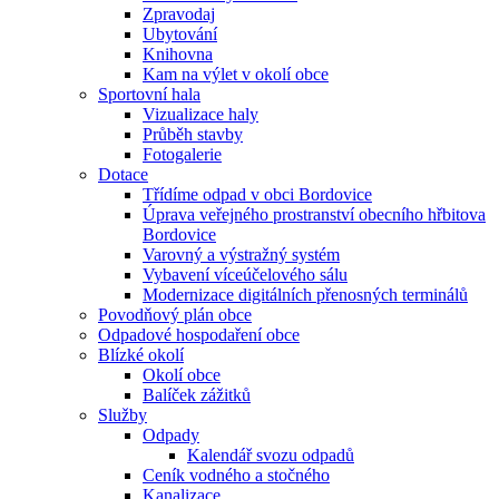
Zpravodaj
Ubytování
Knihovna
Kam na výlet v okolí obce
Sportovní hala
Vizualizace haly
Průběh stavby
Fotogalerie
Dotace
Třídíme odpad v obci Bordovice
Úprava veřejného prostranství obecního hřbitova
Bordovice
Varovný a výstražný systém
Vybavení víceúčelového sálu
Modernizace digitálních přenosných terminálů
Povodňový plán obce
Odpadové hospodaření obce
Blízké okolí
Okolí obce
Balíček zážitků
Služby
Odpady
Kalendář svozu odpadů
Ceník vodného a stočného
Kanalizace