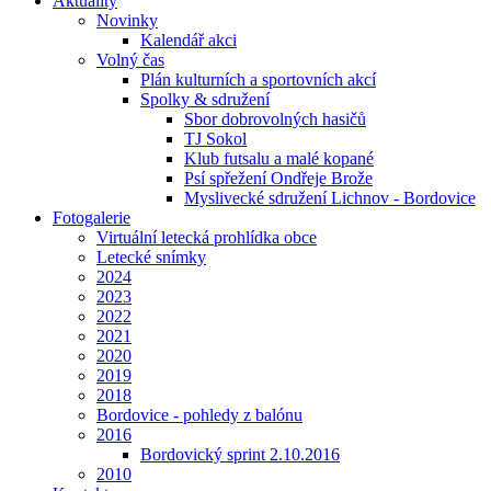
Aktuality
Novinky
Kalendář akci
Volný čas
Plán kulturních a sportovních akcí
Spolky & sdružení
Sbor dobrovolných hasičů
TJ Sokol
Klub futsalu a malé kopané
Psí spřežení Ondřeje Brože
Myslivecké sdružení Lichnov - Bordovice
Fotogalerie
Virtuální letecká prohlídka obce
Letecké snímky
2024
2023
2022
2021
2020
2019
2018
Bordovice - pohledy z balónu
2016
Bordovický sprint 2.10.2016
2010