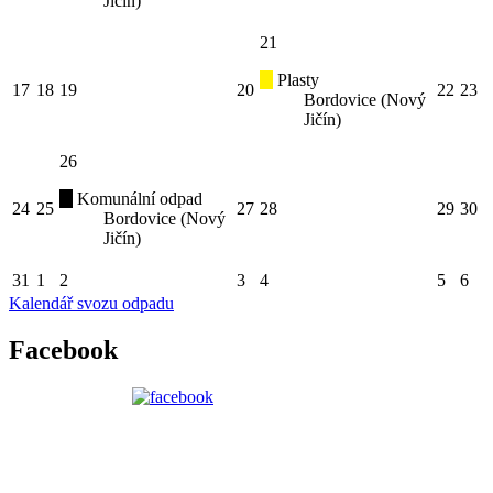
Jičín)
21
Plasty
17
18
19
20
22
23
Bordovice (Nový
Jičín)
26
Komunální odpad
24
25
27
28
29
30
Bordovice (Nový
Jičín)
31
1
2
3
4
5
6
Kalendář svozu odpadu
Facebook