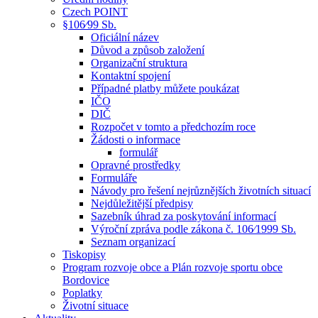
Czech POINT
§106⁄99 Sb.
Oficiální název
Důvod a způsob založení
Organizační struktura
Kontaktní spojení
Případné platby můžete poukázat
IČO
DIČ
Rozpočet v tomto a předchozím roce
Žádosti o informace
formulář
Opravné prostředky
Formuláře
Návody pro řešení nejrůznějších životních situací
Nejdůležitější předpisy
Sazebník úhrad za poskytování informací
Výroční zpráva podle zákona č. 106⁄1999 Sb.
Seznam organizací
Tiskopisy
Program rozvoje obce a Plán rozvoje sportu obce
Bordovice
Poplatky
Životní situace