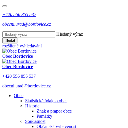
+420 556 855 537
obecni.urad@bordovice.cz
Hledaný výraz
Hledat
rozšířené vyhledávání
Obec
Bordovice
Obec
Bordovice
+420 556 855 537
obecni.urad@bordovice.cz
Obec
Statistické údaje o obci
Historie
Znak a prapor obce
Památky
Současnost
Občanská vybavenost