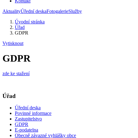
Kontakt
Aktuality
Úřední deska
Fotogalerie
Služby
Úvodní stránka
Úřad
GDPR
Vytisknout
GDPR
zde ke stažení
Úřad
Úřední deska
Povinné informace
Zastupitelstvo
GDPR
E-podatelna
Obecně závazné vyhlášky obce