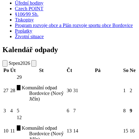
Úřední hodiny
Czech POINT
§106⁄99 Sb.
Tiskopisy
Program rozvoje obce a Plán rozvoje sportu obce Bordovice
Poplatky
Životní situace
Kalendář odpady
Srpen
2026
Po
Út
St
Čt
Pá
So
Ne
29
Komunální odpad
27
28
30
31
1
2
Bordovice (Nový
Jičín)
3
4
5
6
7
8
9
12
Komunální odpad
10
11
13
14
15
16
Bordovice (Nový