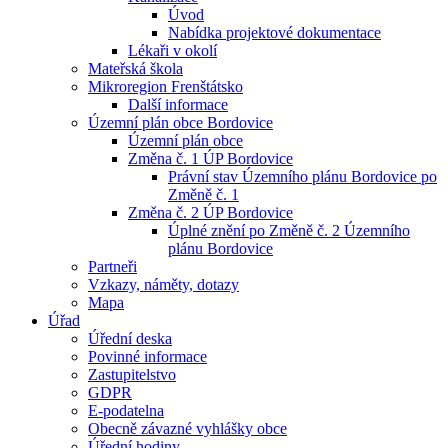
Úvod
Nabídka projektové dokumentace
Lékaři v okolí
Mateřská škola
Mikroregion Frenštátsko
Další informace
Územní plán obce Bordovice
Územní plán obce
Změna č. 1 ÚP Bordovice
Právní stav Územního plánu Bordovice po
Změně č. 1
Změna č. 2 ÚP Bordovice
Úplné znění po Změně č. 2 Územního
plánu Bordovice
Partneři
Vzkazy, náměty, dotazy
Mapa
Úřad
Úřední deska
Povinné informace
Zastupitelstvo
GDPR
E-podatelna
Obecně závazné vyhlášky obce
Úřední hodiny