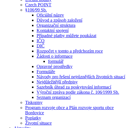
Czech POINT
§106⁄99 Sb.
Oficiální název
Důvod a způsob založení
Organizační struktura
Kontaktní spojení
Případné platby můžete poukázat
IČO
DIČ
Rozpočet v tomto a předchozím roce
Žádosti o informace
formulář
Opravné prostředky
Formuláře
Návody pro řešení nejrůznějších životních situací
Nejdůležitější předpisy
Sazebník úhrad za poskytování informací
Výroční zpráva podle zákona č. 106⁄1999 Sb.
Seznam organizací
Tiskopisy
Program rozvoje obce a Plán rozvoje sportu obce
Bordovice
Poplatky
Životní situace