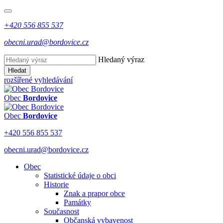
+420 556 855 537
obecni.urad@bordovice.cz
Hledaný výraz
Hledat
rozšířené vyhledávání
Obec
Bordovice
Obec
Bordovice
+420 556 855 537
obecni.urad@bordovice.cz
Obec
Statistické údaje o obci
Historie
Znak a prapor obce
Památky
Současnost
Občanská vybavenost