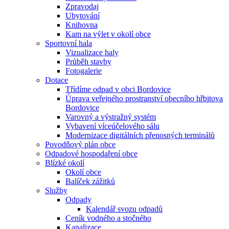
Zpravodaj
Ubytování
Knihovna
Kam na výlet v okolí obce
Sportovní hala
Vizualizace haly
Průběh stavby
Fotogalerie
Dotace
Třídíme odpad v obci Bordovice
Úprava veřejného prostranství obecního hřbitova
Bordovice
Varovný a výstražný systém
Vybavení víceúčelového sálu
Modernizace digitálních přenosných terminálů
Povodňový plán obce
Odpadové hospodaření obce
Blízké okolí
Okolí obce
Balíček zážitků
Služby
Odpady
Kalendář svozu odpadů
Ceník vodného a stočného
Kanalizace