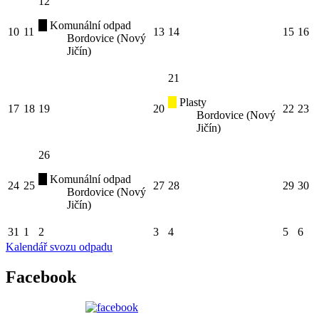
12
Komunální odpad
10
11
13
14
15
16
Bordovice (Nový
Jičín)
21
Plasty
17
18
19
20
22
23
Bordovice (Nový
Jičín)
26
Komunální odpad
24
25
27
28
29
30
Bordovice (Nový
Jičín)
31
1
2
3
4
5
6
Kalendář svozu odpadu
Facebook