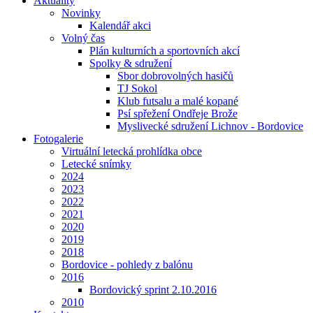
Aktuality
Novinky
Kalendář akci
Volný čas
Plán kulturních a sportovních akcí
Spolky & sdružení
Sbor dobrovolných hasičů
TJ Sokol
Klub futsalu a malé kopané
Psí spřežení Ondřeje Brože
Myslivecké sdružení Lichnov - Bordovice
Fotogalerie
Virtuální letecká prohlídka obce
Letecké snímky
2024
2023
2022
2021
2020
2019
2018
Bordovice - pohledy z balónu
2016
Bordovický sprint 2.10.2016
2010