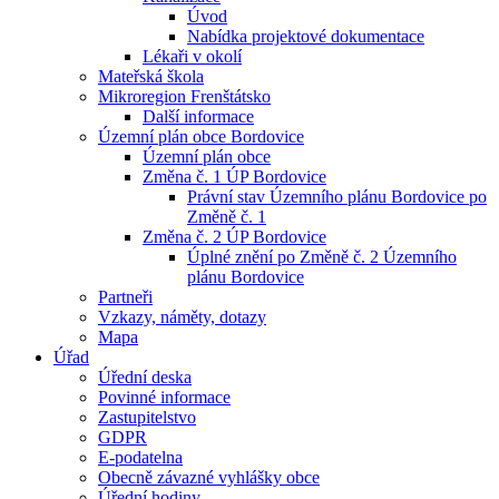
Úvod
Nabídka projektové dokumentace
Lékaři v okolí
Mateřská škola
Mikroregion Frenštátsko
Další informace
Územní plán obce Bordovice
Územní plán obce
Změna č. 1 ÚP Bordovice
Právní stav Územního plánu Bordovice po
Změně č. 1
Změna č. 2 ÚP Bordovice
Úplné znění po Změně č. 2 Územního
plánu Bordovice
Partneři
Vzkazy, náměty, dotazy
Mapa
Úřad
Úřední deska
Povinné informace
Zastupitelstvo
GDPR
E-podatelna
Obecně závazné vyhlášky obce
Úřední hodiny