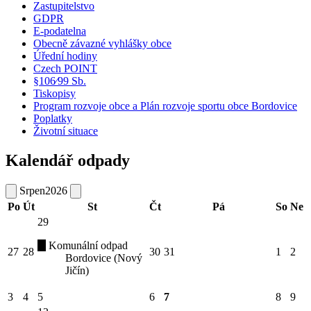
Zastupitelstvo
GDPR
E-podatelna
Obecně závazné vyhlášky obce
Úřední hodiny
Czech POINT
§106⁄99 Sb.
Tiskopisy
Program rozvoje obce a Plán rozvoje sportu obce Bordovice
Poplatky
Životní situace
Kalendář odpady
Srpen
2026
Po
Út
St
Čt
Pá
So
Ne
29
Komunální odpad
27
28
30
31
1
2
Bordovice (Nový
Jičín)
3
4
5
6
7
8
9