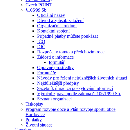
Czech POINT
§106⁄99 Sb.
Oficiální název
Důvod a způsob založení
Organizační struktura
Kontaktní spojení
Případné platby můžete poukázat
IČO
DIČ
Rozpočet v tomto a předchozím roce
Žádosti o informace
formulář
Opravné prostředky
Formuláře
Návody pro řešení nejrůznějších životních situací
Nejdůležitější předpisy
Sazebník úhrad za poskytování informací
Výroční zpráva podle zákona č. 106⁄1999 Sb.
Seznam organizací
Tiskopisy
Program rozvoje obce a Plán rozvoje sportu obce
Bordovice
Poplatky
Životní situace