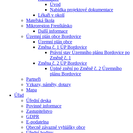
Úvod
Nabídka projektové dokumentace
Lékaři v okolí
Mateřská škola
Mikroregion Frenštátsko
Další informace
Územní plán obce Bordovice
Územní plán obce
Změna č. 1 ÚP Bordovice
Právní stav Územního plánu Bordovice po
Změně č. 1
Změna č. 2 ÚP Bordovice
Úplné znění po Změně č. 2 Územního
plánu Bordovice
Partneři
Vzkazy, náměty, dotazy
Mapa
Úřad
Úřední deska
Povinné informace
Zastupitelstvo
GDPR
E-podatelna
Obecně závazné vyhlášky obce
Úřední hodiny