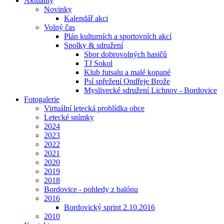
Aktuality
Novinky
Kalendář akci
Volný čas
Plán kulturních a sportovních akcí
Spolky & sdružení
Sbor dobrovolných hasičů
TJ Sokol
Klub futsalu a malé kopané
Psí spřežení Ondřeje Brože
Myslivecké sdružení Lichnov - Bordovice
Fotogalerie
Virtuální letecká prohlídka obce
Letecké snímky
2024
2023
2022
2021
2020
2019
2018
Bordovice - pohledy z balónu
2016
Bordovický sprint 2.10.2016
2010