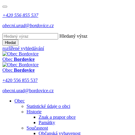
+420 556 855 537
obecni.urad@bordovice.cz
Hledaný výraz
Hledat
rozšířené vyhledávání
Obec
Bordovice
Obec
Bordovice
+420 556 855 537
obecni.urad@bordovice.cz
Obec
Statistické údaje o obci
Historie
Znak a prapor obce
Památky
Současnost
Občanská vybavenost