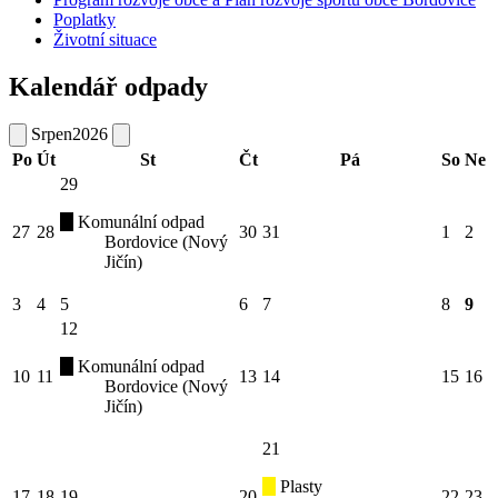
Poplatky
Životní situace
Kalendář odpady
Srpen
2026
Po
Út
St
Čt
Pá
So
Ne
29
Komunální odpad
27
28
30
31
1
2
Bordovice (Nový
Jičín)
3
4
5
6
7
8
9
12
Komunální odpad
10
11
13
14
15
16
Bordovice (Nový
Jičín)
21
Plasty
17
18
19
20
22
23