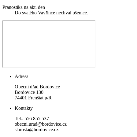
Pranostika na akt. den
Do svatého Vavřince nechval pšenice.
Adresa
Obecní úřad Bordovice
Bordovice 130
74401 Frenštát p/R
Kontakty
Tel.: 556 855 537
obecni.urad@bordovice.cz
starosta@bordovice.cz