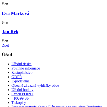
člen
Eva Marková
člen
Jan Rek
člen
Zpět
Úřad
Úřední deska
Povinné informace
Zastupitelstvo
GDPR
E-podatelna
Obecně závazné vyhlášky obce
Úřední hodiny
Czech POINT
§106⁄99 Sb.
Tiskopisy
Program rozvoje obce a Plán rozvoje sportu obce Bordovice