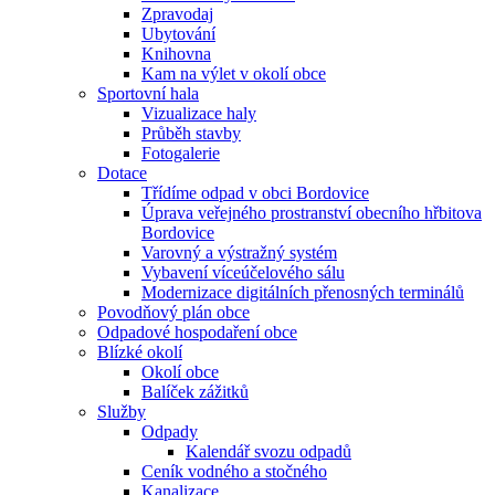
Zpravodaj
Ubytování
Knihovna
Kam na výlet v okolí obce
Sportovní hala
Vizualizace haly
Průběh stavby
Fotogalerie
Dotace
Třídíme odpad v obci Bordovice
Úprava veřejného prostranství obecního hřbitova
Bordovice
Varovný a výstražný systém
Vybavení víceúčelového sálu
Modernizace digitálních přenosných terminálů
Povodňový plán obce
Odpadové hospodaření obce
Blízké okolí
Okolí obce
Balíček zážitků
Služby
Odpady
Kalendář svozu odpadů
Ceník vodného a stočného
Kanalizace