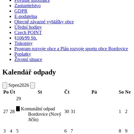
Povinné informace
Zastupitelstvo
GDPR
E-podatelna
Obecně závazné vyhlášky obce
Úřední hodiny
Czech POINT
§106⁄99 Sb.
Tiskopisy
Program rozvoje obce a Plán rozvoje sportu obce Bordovice
Poplatky
Životní situace
Kalendář odpady
Srpen
2026
Po
Út
St
Čt
Pá
So
Ne
29
Komunální odpad
27
28
30
31
1
2
Bordovice (Nový
Jičín)
3
4
5
6
7
8
9