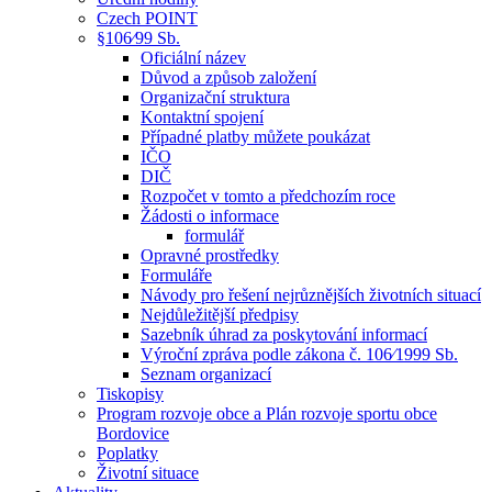
Czech POINT
§106⁄99 Sb.
Oficiální název
Důvod a způsob založení
Organizační struktura
Kontaktní spojení
Případné platby můžete poukázat
IČO
DIČ
Rozpočet v tomto a předchozím roce
Žádosti o informace
formulář
Opravné prostředky
Formuláře
Návody pro řešení nejrůznějších životních situací
Nejdůležitější předpisy
Sazebník úhrad za poskytování informací
Výroční zpráva podle zákona č. 106⁄1999 Sb.
Seznam organizací
Tiskopisy
Program rozvoje obce a Plán rozvoje sportu obce
Bordovice
Poplatky
Životní situace