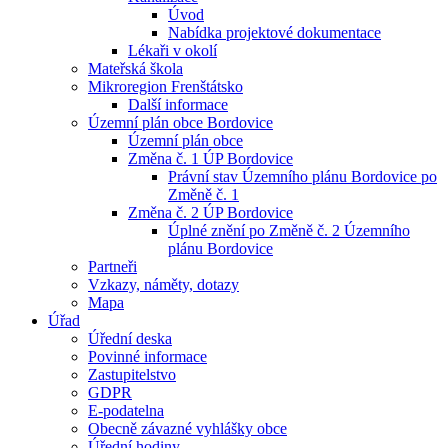
Úvod
Nabídka projektové dokumentace
Lékaři v okolí
Mateřská škola
Mikroregion Frenštátsko
Další informace
Územní plán obce Bordovice
Územní plán obce
Změna č. 1 ÚP Bordovice
Právní stav Územního plánu Bordovice po
Změně č. 1
Změna č. 2 ÚP Bordovice
Úplné znění po Změně č. 2 Územního
plánu Bordovice
Partneři
Vzkazy, náměty, dotazy
Mapa
Úřad
Úřední deska
Povinné informace
Zastupitelstvo
GDPR
E-podatelna
Obecně závazné vyhlášky obce
Úřední hodiny