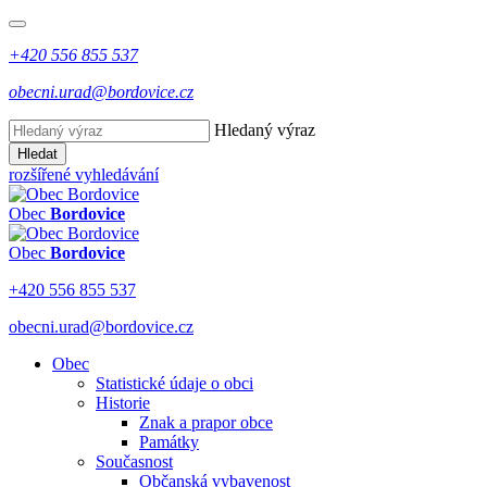
+420 556 855 537
obecni.urad@bordovice.cz
Hledaný výraz
Hledat
rozšířené vyhledávání
Obec
Bordovice
Obec
Bordovice
+420 556 855 537
obecni.urad@bordovice.cz
Obec
Statistické údaje o obci
Historie
Znak a prapor obce
Památky
Současnost
Občanská vybavenost