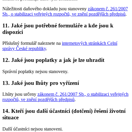
Náležitosti daňového dokladu jsou stanoveny
zákonem č. 261/2007
Sb., o stabilizaci veřejných rozpočtů, ve znění pozdějších předpisů
.
11. Jaké jsou potřebné formuláře a kde jsou k
dispozici
Příslušný formulář naleznete na
internetových stránkách Celní
správy České republiky
.
12. Jaké jsou poplatky a jak je lze uhradit
Správní poplatky nejsou stanoveny.
13. Jaké jsou lhůty pro vyřízení
Lhůty jsou určeny
zákonem č. 261/2007 Sb., o stabilizaci veřejných
rozpočtů, ve znění pozdějších předpisů
.
14. Kteří jsou další účastníci (dotčení) řešení životní
situace
Další účastníci nejsou stanoveni.