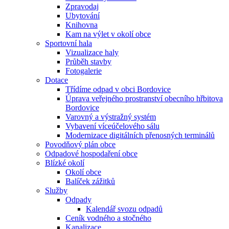
Zpravodaj
Ubytování
Knihovna
Kam na výlet v okolí obce
Sportovní hala
Vizualizace haly
Průběh stavby
Fotogalerie
Dotace
Třídíme odpad v obci Bordovice
Úprava veřejného prostranství obecního hřbitova
Bordovice
Varovný a výstražný systém
Vybavení víceúčelového sálu
Modernizace digitálních přenosných terminálů
Povodňový plán obce
Odpadové hospodaření obce
Blízké okolí
Okolí obce
Balíček zážitků
Služby
Odpady
Kalendář svozu odpadů
Ceník vodného a stočného
Kanalizace