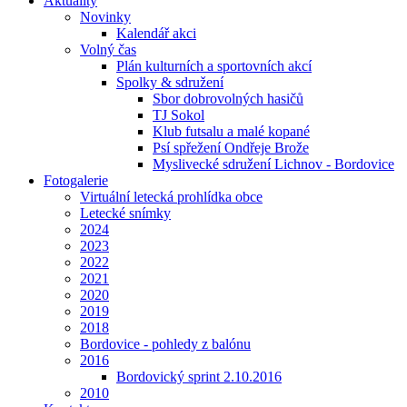
Aktuality
Novinky
Kalendář akci
Volný čas
Plán kulturních a sportovních akcí
Spolky & sdružení
Sbor dobrovolných hasičů
TJ Sokol
Klub futsalu a malé kopané
Psí spřežení Ondřeje Brože
Myslivecké sdružení Lichnov - Bordovice
Fotogalerie
Virtuální letecká prohlídka obce
Letecké snímky
2024
2023
2022
2021
2020
2019
2018
Bordovice - pohledy z balónu
2016
Bordovický sprint 2.10.2016
2010