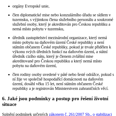
orgány Evropské unie,
člen diplomatické mise nebo konzulárního úřadu se sídlem v
tuzemsku, s výjimkou člena služebního personálu a soukromé
služební osoby, který je akreditován pro Českou republiku a
nemá místo pobytu v tuzemsku,
úředník zastupitelství mezinárodní organizace, který nemá
místo pobytu na daňovém území České republiky a není
státním občanem České republiky, pokud je trvale přidělen k
výkonu svých úředních funkcí na daňovém území, a státní
úředník cizího státu, který je členem zvláštní mise
akreditované pro Českou republiku a který nemá místo
pobytu na daňovém území,
člen rodiny osoby uvedené v páté nebo šesté odrážce, pokud s
ní žije ve společně hospodařící domácnosti na daňovém
území, dosáhl věku 15 let, není státním občanem České
republiky a je registrován Ministerstvem zahraničních věcí.
6. Jaké jsou podmínky a postup pro řešení životní
situace
Splnění podmínek určených
zákonem č. 261/2007 Sb., o stabilizaci