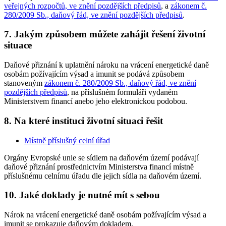
veřejných rozpočtů, ve znění pozdějších předpisů
, a
zákonem č.
280/2009 Sb., daňový řád, ve znění pozdějších předpisů
.
7. Jakým způsobem můžete zahájit řešení životní
situace
Daňové přiznání k uplatnění nároku na vrácení energetické daně
osobám požívajícím výsad a imunit se podává způsobem
stanoveným
zákonem č. 280/2009 Sb., daňový řád, ve znění
pozdějších předpisů
, na příslušném formuláři vydaném
Ministerstvem financí anebo jeho elektronickou podobou.
8. Na které instituci životní situaci řešit
Místně příslušný celní úřad
Orgány Evropské unie se sídlem na daňovém území podávají
daňové přiznání prostřednictvím Ministerstva financí místně
příslušnému celnímu úřadu dle jejich sídla na daňovém území.
10. Jaké doklady je nutné mít s sebou
Nárok na vrácení energetické daně osobám požívajícím výsad a
imunit se prokazuje daňovým dokladem.