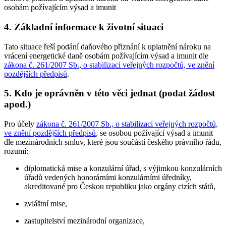
osobám požívajícím výsad a imunit
4. Základní informace k životní situaci
Tato situace řeší podání daňového přiznání k uplatnění nároku na
vrácení energetické daně osobám požívajícím výsad a imunit dle
zákona č. 261/2007 Sb., o stabilizaci veřejných rozpočtů, ve znění
pozdějších předpisů
.
5. Kdo je oprávněn v této věci jednat (podat žádost
apod.)
Pro účely
zákona č. 261/2007 Sb., o stabilizaci veřejných rozpočtů,
ve znění pozdějších předpisů
, se osobou požívající výsad a imunit
dle mezinárodních smluv, které jsou součástí českého právního řádu,
rozumí:
diplomatická mise a konzulární úřad, s výjimkou konzulárních
úřadů vedených honorárními konzulárními úředníky,
akreditované pro Českou republiku jako orgány cizích států,
zvláštní mise,
zastupitelství mezinárodní organizace,