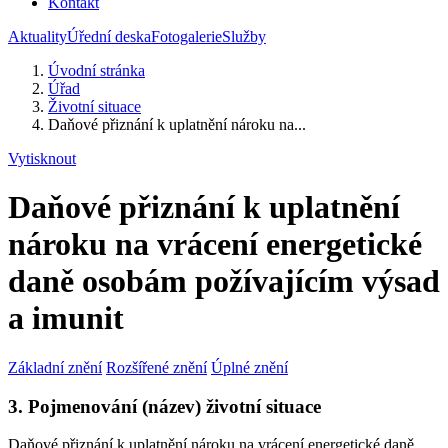
Kontakt
Aktuality
Úřední deska
Fotogalerie
Služby
Úvodní stránka
Úřad
Životní situace
Daňové přiznání k uplatnění nároku na...
Vytisknout
Daňové přiznání k uplatnění
nároku na vrácení energetické
daně osobám požívajícím výsad
a imunit
Základní znění
Rozšířené znění
Úplné znění
3. Pojmenování (název) životní situace
Daňové přiznání k uplatnění nároku na vrácení energetické daně