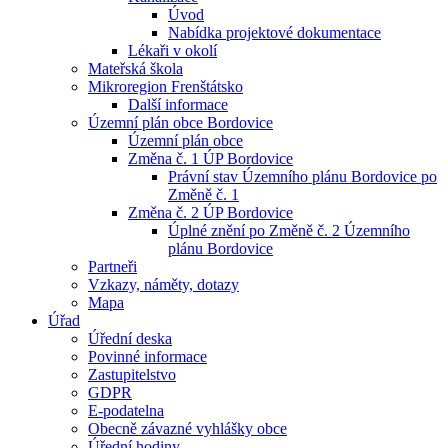
Úvod
Nabídka projektové dokumentace
Lékaři v okolí
Mateřská škola
Mikroregion Frenštátsko
Další informace
Územní plán obce Bordovice
Územní plán obce
Změna č. 1 ÚP Bordovice
Právní stav Územního plánu Bordovice po
Změně č. 1
Změna č. 2 ÚP Bordovice
Úplné znění po Změně č. 2 Územního
plánu Bordovice
Partneři
Vzkazy, náměty, dotazy
Mapa
Úřad
Úřední deska
Povinné informace
Zastupitelstvo
GDPR
E-podatelna
Obecně závazné vyhlášky obce
Úřední hodiny