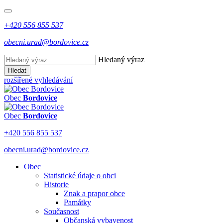
+420 556 855 537
obecni.urad@bordovice.cz
Hledaný výraz
Hledat
rozšířené vyhledávání
Obec
Bordovice
Obec
Bordovice
+420 556 855 537
obecni.urad@bordovice.cz
Obec
Statistické údaje o obci
Historie
Znak a prapor obce
Památky
Současnost
Občanská vybavenost