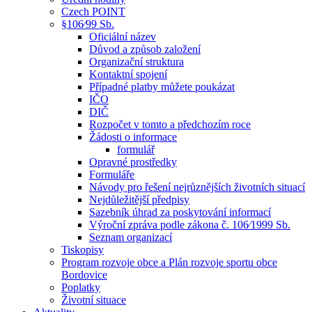
Czech POINT
§106⁄99 Sb.
Oficiální název
Důvod a způsob založení
Organizační struktura
Kontaktní spojení
Případné platby můžete poukázat
IČO
DIČ
Rozpočet v tomto a předchozím roce
Žádosti o informace
formulář
Opravné prostředky
Formuláře
Návody pro řešení nejrůznějších životních situací
Nejdůležitější předpisy
Sazebník úhrad za poskytování informací
Výroční zpráva podle zákona č. 106⁄1999 Sb.
Seznam organizací
Tiskopisy
Program rozvoje obce a Plán rozvoje sportu obce
Bordovice
Poplatky
Životní situace