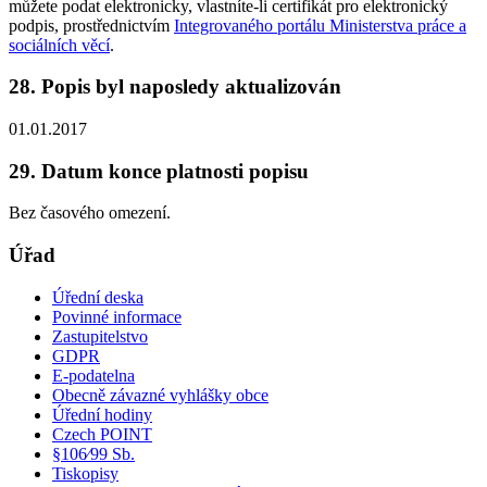
můžete podat elektronicky, vlastníte-li certifikát pro elektronický
podpis, prostřednictvím
Integrovaného portálu Ministerstva práce a
sociálních věcí
.
28. Popis byl naposledy aktualizován
01.01.2017
29. Datum konce platnosti popisu
Bez časového omezení.
Úřad
Úřední deska
Povinné informace
Zastupitelstvo
GDPR
E-podatelna
Obecně závazné vyhlášky obce
Úřední hodiny
Czech POINT
§106⁄99 Sb.
Tiskopisy