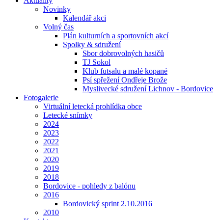
Aktuality
Novinky
Kalendář akci
Volný čas
Plán kulturních a sportovních akcí
Spolky & sdružení
Sbor dobrovolných hasičů
TJ Sokol
Klub futsalu a malé kopané
Psí spřežení Ondřeje Brože
Myslivecké sdružení Lichnov - Bordovice
Fotogalerie
Virtuální letecká prohlídka obce
Letecké snímky
2024
2023
2022
2021
2020
2019
2018
Bordovice - pohledy z balónu
2016
Bordovický sprint 2.10.2016
2010