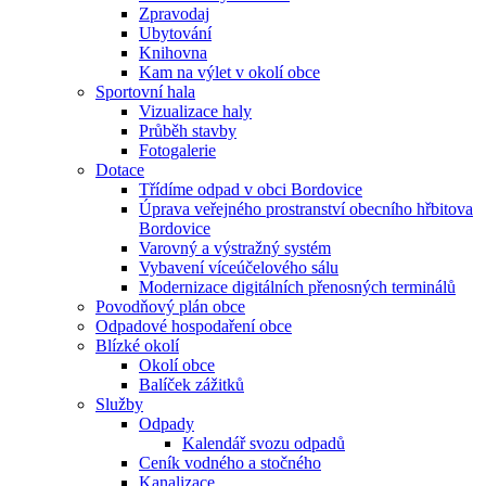
Zpravodaj
Ubytování
Knihovna
Kam na výlet v okolí obce
Sportovní hala
Vizualizace haly
Průběh stavby
Fotogalerie
Dotace
Třídíme odpad v obci Bordovice
Úprava veřejného prostranství obecního hřbitova
Bordovice
Varovný a výstražný systém
Vybavení víceúčelového sálu
Modernizace digitálních přenosných terminálů
Povodňový plán obce
Odpadové hospodaření obce
Blízké okolí
Okolí obce
Balíček zážitků
Služby
Odpady
Kalendář svozu odpadů
Ceník vodného a stočného
Kanalizace