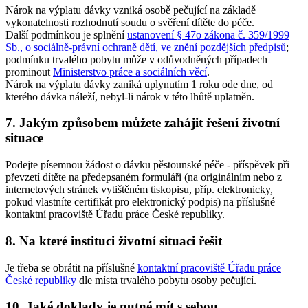
Nárok na výplatu dávky vzniká osobě pečující na základě
vykonatelnosti rozhodnutí soudu o svěření dítěte do péče.
Další podmínkou je splnění
ustanovení § 47o zákona č. 359/1999
Sb., o sociálně-právní ochraně dětí, ve znění pozdějších předpisů
;
podmínku trvalého pobytu může v odůvodněných případech
prominout
Ministerstvo práce a sociálních věcí
.
Nárok na výplatu dávky zaniká uplynutím 1 roku ode dne, od
kterého dávka náleží, nebyl-li nárok v této lhůtě uplatněn.
7. Jakým způsobem můžete zahájit řešení životní
situace
Podejte písemnou žádost o dávku pěstounské péče - příspěvek při
převzetí dítěte na předepsaném formuláři (na originálním nebo z
internetových stránek vytištěném tiskopisu, příp. elektronicky,
pokud vlastníte certifikát pro elektronický podpis) na příslušné
kontaktní pracoviště Úřadu práce České republiky.
8. Na které instituci životní situaci řešit
Je třeba se obrátit na příslušné
kontaktní pracoviště Úřadu práce
České republiky
dle místa trvalého pobytu osoby pečující.
10. Jaké doklady je nutné mít s sebou