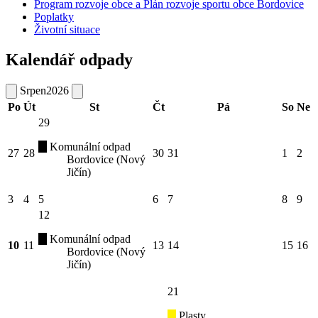
Program rozvoje obce a Plán rozvoje sportu obce Bordovice
Poplatky
Životní situace
Kalendář odpady
Srpen
2026
Po
Út
St
Čt
Pá
So
Ne
29
Komunální odpad
27
28
30
31
1
2
Bordovice (Nový
Jičín)
3
4
5
6
7
8
9
12
Komunální odpad
10
11
13
14
15
16
Bordovice (Nový
Jičín)
21
Plasty