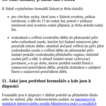
K řádně vyplněnému formuláři žádosti je třeba doložit:
pro všechny osoby, které jsou v žádosti uvedeny, průkaz
totožnosti, u dětí do 15 let rodný list; pokud v průkazu
totožnosti není uvedeno rodné příjmení, je třeba doložit rodný
list,
rozhodnutí o svěření uvedeného dítěte do pěstounské péče
nebo rozhodnutí soudu, kterým byl žadatel ustanoven jako
poručník tohoto dítěte; obdobně dočasné svěření do péče před
rozhodnutím soudu o svěření dítěte do pěstounské péče
žadatel prokáže rozhodnutím příslušného orgánu; obdobně
osobní péči o dítě, k němuž žadatel nemá vyživovací
povinnost, a to po dobu, kterou probíhá soudní řízení o
ustanovení poručníkem dítěte, prokáže dokladem o zahájení
řízení o ustanovení poručníkem dítěti.
11. Jaké jsou potřebné formuláře a kde jsou k
dispozici
Formuláře jsou k dispozici v tištěné podobě na příslušném úřadu
nebo ke stažení, příp. elektronickému podání, na
internetových
stránkách Integrovaného portálu Ministerstva práce a sociálních