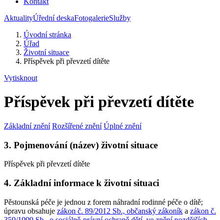
Kontakt
Aktuality
Úřední deska
Fotogalerie
Služby
Úvodní stránka
Úřad
Životní situace
Příspěvek při převzetí dítěte
Vytisknout
Příspěvek při převzetí dítěte
Základní znění
Rozšířené znění
Úplné znění
3. Pojmenování (název) životní situace
Příspěvek při převzetí dítěte
4. Základní informace k životní situaci
Pěstounská péče je jednou z forem náhradní rodinné péče o dítě;
úpravu obsahuje
zákon č. 89/2012 Sb., občanský zákoník
a
zákon č.
359/1999 Sb., o sociálně-právní ochraně dětí, ve znění pozdějších