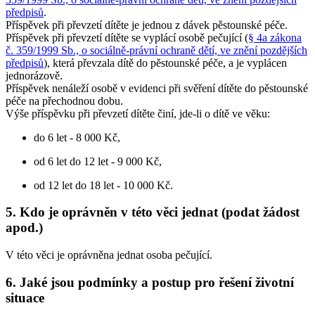
předpisů
.
Příspěvek při převzetí dítěte je jednou z dávek pěstounské péče.
Příspěvek při převzetí dítěte se vyplácí osobě pečující (
§ 4a zákona
č. 359/1999 Sb., o sociálně-právní ochraně dětí, ve znění pozdějších
předpisů
), která převzala dítě do pěstounské péče, a je vyplácen
jednorázově.
Příspěvek nenáleží osobě v evidenci při svěření dítěte do pěstounské
péče na přechodnou dobu.
Výše příspěvku při převzetí dítěte činí, jde-li o dítě ve věku:
do 6 let - 8 000 Kč,
od 6 let do 12 let - 9 000 Kč,
od 12 let do 18 let - 10 000 Kč.
5. Kdo je oprávněn v této věci jednat (podat žádost
apod.)
V této věci je oprávněna jednat osoba pečující.
6. Jaké jsou podmínky a postup pro řešení životní
situace