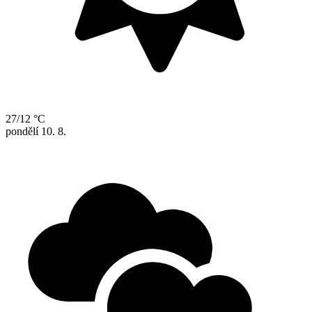
27/12 °C
pondělí
10. 8.