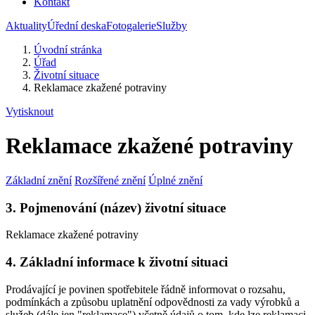
Kontakt
Aktuality
Úřední deska
Fotogalerie
Služby
Úvodní stránka
Úřad
Životní situace
Reklamace zkažené potraviny
Vytisknout
Reklamace zkažené potraviny
Základní znění
Rozšířené znění
Úplné znění
3. Pojmenování (název) životní situace
Reklamace zkažené potraviny
4. Základní informace k životní situaci
Prodávající je povinen spotřebitele řádně informovat o rozsahu,
podmínkách a způsobu uplatnění odpovědnosti za vady výrobků a
služeb (dále jen "reklamace") včetně údajů o tom, kde lze reklamaci