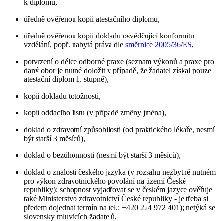
k diplomu,
úředně ověřenou kopii atestačního diplomu,
úředně ověřenou kopii dokladu osvědčující konformitu
vzdělání, popř. nabytá práva dle
směrnice 2005/36/ES
,
potvrzení o délce odborné praxe (seznam výkonů a praxe pro
daný obor je nutné doložit v případě, že žadatel získal pouze
atestační diplom 1. stupně),
kopii dokladu totožnosti,
kopii oddacího listu (v případě změny jména),
doklad o zdravotní způsobilosti (od praktického lékaře, nesmí
být starší 3 měsíců),
doklad o bezúhonnosti (nesmí být starší 3 měsíců),
doklad o znalosti českého jazyka (v rozsahu nezbytně nutném
pro výkon zdravotnického povolání na území České
republiky); schopnost vyjadřovat se v českém jazyce ověřuje
také Ministerstvo zdravotnictví České republiky - je třeba si
předem dojednat termín na tel.: +420 224 972 401); netýká se
slovensky mluvících žadatelů,