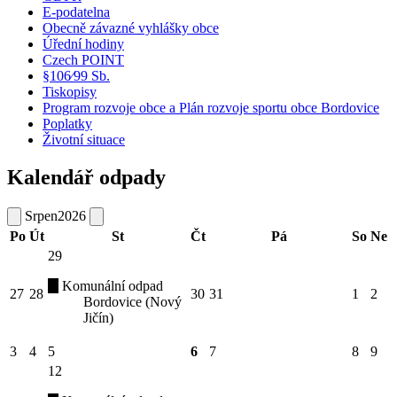
E-podatelna
Obecně závazné vyhlášky obce
Úřední hodiny
Czech POINT
§106⁄99 Sb.
Tiskopisy
Program rozvoje obce a Plán rozvoje sportu obce Bordovice
Poplatky
Životní situace
Kalendář odpady
Srpen
2026
Po
Út
St
Čt
Pá
So
Ne
29
Komunální odpad
27
28
30
31
1
2
Bordovice (Nový
Jičín)
3
4
5
6
7
8
9
12