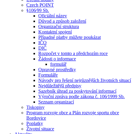
Czech POINT
§106⁄99 Sb.
Oficiální název
Důvod a způsob založení
Organizační struktura
Kontaktní spojení
Případné platby můžete poukázat
IČO
DIČ
Rozpočet v tomto a předchozím roce
Žádosti o informace
formulář
Opravné prostředky
Formuláře
Návody pro řešení nejrůznějších životních situací
Nejdůležitější předpisy
Sazebník úhrad za poskytování informací
Výroční zpráva podle zákona č. 106⁄1999 Sb.
Seznam organizací
Tiskopisy
Program rozvoje obce a Plán rozvoje sportu obce
Bordovice
Poplatky
Životní situace