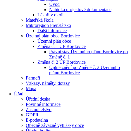
Úvod
Nabídka projektové dokumentace
Lékaři v okolí
Mateřská škola
Mikroregion Frenštátsko
Další informace
Územní plán obce Bordovice
Územní plán obce
Změna č. 1 ÚP Bordovice
Právní stav Územního plánu Bordovice po
Změně č. 1
Změna č. 2 ÚP Bordovice
Úplné znění po Změně č. 2 Územního
plánu Bordovice
Partneři
Vzkazy, náměty, dotazy
Mapa
Úřad
Úřední deska
Povinné informace
Zastupitelstvo
GDPR
E-podatelna
Obecně závazné vyhlášky obce
Úřední hodiny