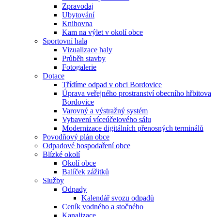
Zpravodaj
Ubytování
Knihovna
Kam na výlet v okolí obce
Sportovní hala
Vizualizace haly
Průběh stavby
Fotogalerie
Dotace
Třídíme odpad v obci Bordovice
Úprava veřejného prostranství obecního hřbitova
Bordovice
Varovný a výstražný systém
Vybavení víceúčelového sálu
Modernizace digitálních přenosných terminálů
Povodňový plán obce
Odpadové hospodaření obce
Blízké okolí
Okolí obce
Balíček zážitků
Služby
Odpady
Kalendář svozu odpadů
Ceník vodného a stočného
Kanalizace