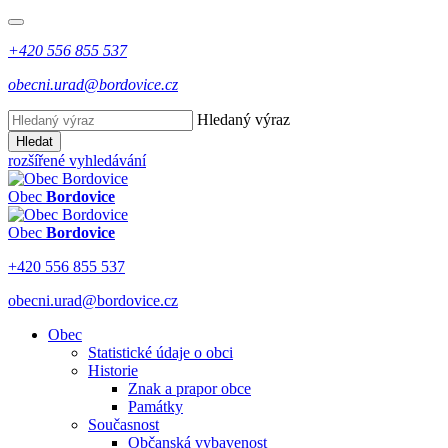
+420 556 855 537
obecni.urad@bordovice.cz
Hledaný výraz
Hledat
rozšířené vyhledávání
Obec
Bordovice
Obec
Bordovice
+420 556 855 537
obecni.urad@bordovice.cz
Obec
Statistické údaje o obci
Historie
Znak a prapor obce
Památky
Současnost
Občanská vybavenost