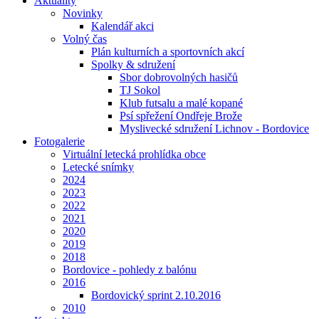
Aktuality
Novinky
Kalendář akci
Volný čas
Plán kulturních a sportovních akcí
Spolky & sdružení
Sbor dobrovolných hasičů
TJ Sokol
Klub futsalu a malé kopané
Psí spřežení Ondřeje Brože
Myslivecké sdružení Lichnov - Bordovice
Fotogalerie
Virtuální letecká prohlídka obce
Letecké snímky
2024
2023
2022
2021
2020
2019
2018
Bordovice - pohledy z balónu
2016
Bordovický sprint 2.10.2016
2010