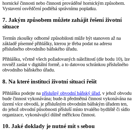
hornické činnosti nebo činnosti prováděné hornickým způsobem.
Vystavení osvědčení podléhá správnímu poplatku.
7. Jakým způsobem můžete zahájit řešení životní
situace
Termín zkoušky odborné způsobilosti může být stanoven až na
základě písemné přihlášky, kterou je třeba podat na adresu
příslušného obvodního báňského úřadu.
Přihlášku, včetně všech požadovaných náležitostí (dle bodu 10), lze
rovněž zaslat v digitální formě, a to datovou schránkou příslušného
obvodního báňského úřadu.
8. Na které instituci životní situaci řešit
Přihlášku podejte na
příslušný obvodní báňský úřad
, v jehož obvodu
bude činnost vykonávána; bude-li předmětná činnost vykonávána na
území více obvodů, je příslušným obvodním báňským úřadem ten,
do jehož obvodní působnosti přísluší místo trvalého bydliště či sídlo
organizace, vykonávající důlně měřickou činnost.
10. Jaké doklady je nutné mít s sebou