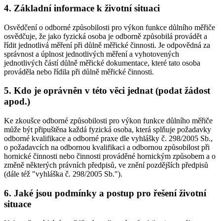
4. Základní informace k životní situaci
Osvědčení o odborné způsobilosti pro výkon funkce důlního měřiče
osvědčuje, že jako fyzická osoba je odborně způsobilá provádět a
řídit jednotlivá měření při důlně měřické činnosti. Je odpovědná za
správnost a úplnost jednotlivých měření a vyhotovených
jednotlivých částí důlně měřické dokumentace, které tato osoba
prováděla nebo řídila při důlně měřické činnosti.
5. Kdo je oprávněn v této věci jednat (podat žádost
apod.)
Ke zkoušce odborné způsobilosti pro výkon funkce důlního měřiče
může být připuštěna každá fyzická osoba, která splňuje požadavky
odborné kvalifikace a odborné praxe dle vyhlášky č. 298/2005 Sb.,
o požadavcích na odbornou kvalifikaci a odbornou způsobilost při
hornické činnosti nebo činnosti prováděné hornickým způsobem a o
změně některých právních předpisů, ve znění pozdějších předpisů
(dále též "vyhláška č. 298/2005 Sb.").
6. Jaké jsou podmínky a postup pro řešení životní
situace