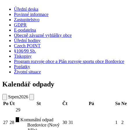
Úřední deska
Povinné informace
Zastupitelstvo
GDPR
E-podatelna
Obecně závazné vyhlášky obce
Úřední hodiny
Czech POINT
§106⁄99 Sb.
Tiskopisy
Program rozvoje obce a Plán rozvoje sportu obce Bordovice
Poplatky
Životní situace
Kalendář odpady
Srpen
2026
Po
Út
St
Čt
Pá
So
Ne
29
Komunální odpad
27
28
30
31
1
2
Bordovice (Nový