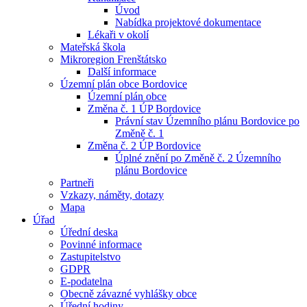
Úvod
Nabídka projektové dokumentace
Lékaři v okolí
Mateřská škola
Mikroregion Frenštátsko
Další informace
Územní plán obce Bordovice
Územní plán obce
Změna č. 1 ÚP Bordovice
Právní stav Územního plánu Bordovice po
Změně č. 1
Změna č. 2 ÚP Bordovice
Úplné znění po Změně č. 2 Územního
plánu Bordovice
Partneři
Vzkazy, náměty, dotazy
Mapa
Úřad
Úřední deska
Povinné informace
Zastupitelstvo
GDPR
E-podatelna
Obecně závazné vyhlášky obce
Úřední hodiny