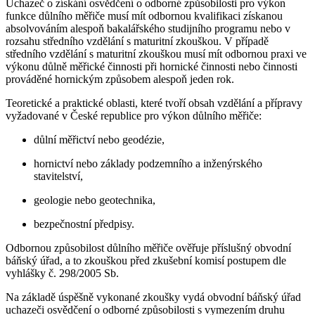
Uchazeč o získání osvědčení o odborné způsobilosti pro výkon
funkce důlního měřiče musí mít odbornou kvalifikaci získanou
absolvováním alespoň bakalářského studijního programu nebo v
rozsahu středního vzdělání s maturitní zkouškou. V případě
středního vzdělání s maturitní zkouškou musí mít odbornou praxi ve
výkonu důlně měřické činnosti při hornické činnosti nebo činnosti
prováděné hornickým způsobem alespoň jeden rok.
Teoretické a praktické oblasti, které tvoří obsah vzdělání a přípravy
vyžadované v České republice pro výkon důlního měřiče:
důlní měřictví nebo geodézie,
hornictví nebo základy podzemního a inženýrského
stavitelství,
geologie nebo geotechnika,
bezpečnostní předpisy.
Odbornou způsobilost důlního měřiče ověřuje příslušný obvodní
báňský úřad, a to zkouškou před zkušební komisí postupem dle
vyhlášky č. 298/2005 Sb.
Na základě úspěšně vykonané zkoušky vydá obvodní báňský úřad
uchazeči osvědčení o odborné způsobilosti s vymezením druhu