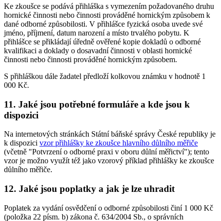
Ke zkoušce se podává přihláška s vymezením požadovaného druhu
hornické činnosti nebo činnosti prováděné hornickým způsobem k
dané odborné způsobilosti. V přihlášce fyzická osoba uvede své
jméno, příjmení, datum narození a místo trvalého pobytu. K
přihlášce se přikládají úředně ověřené kopie dokladů o odborné
kvalifikaci a doklady o dosavadní činnosti v oblasti hornické
činnosti nebo činnosti prováděné hornickým způsobem.
S přihláškou dále žadatel předloží kolkovou známku v hodnotě 1
000 Kč.
11. Jaké jsou potřebné formuláře a kde jsou k
dispozici
Na internetových stránkách Státní báňské správy České republiky je
k dispozici
vzor přihlášky ke zkoušce hlavního důlního měřiče
(včetně "Potvrzení o odborné praxi v oboru důlní měřictví"); tento
vzor je možno využít též jako vzorový příklad přihlášky ke zkoušce
důlního měřiče.
12. Jaké jsou poplatky a jak je lze uhradit
Poplatek za vydání osvědčení o odborné způsobilosti činí 1 000 Kč
(položka 22 písm. b) zákona č. 634/2004 Sb., o správních