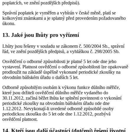
poplatcích, ve znění pozdějších předpisů).
Správní poplatek je vyměřen a vybírán v české měně, platí se
kolkovými známkami a je splatný před provedením požadovaného
úkonu.
13. Jaké jsou lhůty pro vyřízení
Lhůty jsou řešeny v souladu se zákonem č. 500/2004 Sb., správní
řád, ve znění pozdějších předpisů, a vyhláškou č. 298/2005 Sb.
Osvědčení o odborné způsobilosti je platné 5 let ode dne jeho
vystavení. Platnost osvědčení o odborné způsobilosti lze opakovaně
prodloužit na základě úspěšně vykonané periodické zkoušky na
obvodním báňském úřadu o dalších 5 let.
Odborně způsobilým osobám k výkonu funkce důlního měřiče,
které jsou držiteli osvědčení důlního měřiče vydaného do
30.11.2012, začíná běžet lhůta ke splnění povinnosti o vykonání
periodické zkoušky na obvodním báňském úřadu ode dne
1.12.2012. Nevykonají-li uvedené odborně způsobilé osoby
periodickou zkoušku do 5 let ode dne 1.12.2012, pozbývá
osvědčení platnost.
14. Kteří jsou další účastníci (dotčení) řešení životní