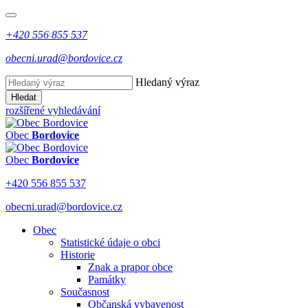
+420 556 855 537
obecni.urad@bordovice.cz
Hledaný výraz
Hledat
rozšířené vyhledávání
Obec
Bordovice
Obec
Bordovice
+420 556 855 537
obecni.urad@bordovice.cz
Obec
Statistické údaje o obci
Historie
Znak a prapor obce
Památky
Současnost
Občanská vybavenost