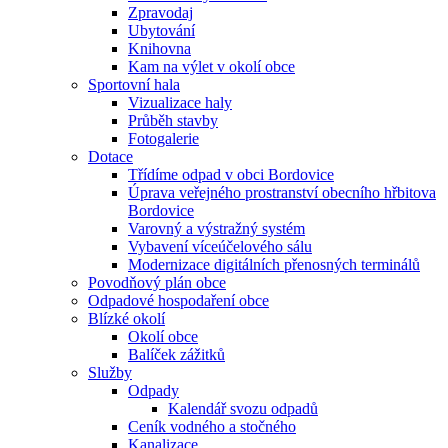
Zpravodaj
Ubytování
Knihovna
Kam na výlet v okolí obce
Sportovní hala
Vizualizace haly
Průběh stavby
Fotogalerie
Dotace
Třídíme odpad v obci Bordovice
Úprava veřejného prostranství obecního hřbitova
Bordovice
Varovný a výstražný systém
Vybavení víceúčelového sálu
Modernizace digitálních přenosných terminálů
Povodňový plán obce
Odpadové hospodaření obce
Blízké okolí
Okolí obce
Balíček zážitků
Služby
Odpady
Kalendář svozu odpadů
Ceník vodného a stočného
Kanalizace