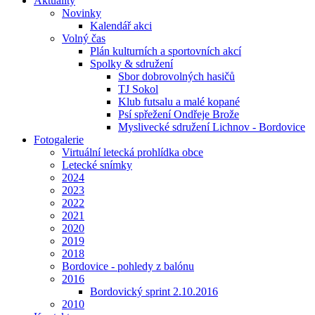
Aktuality
Novinky
Kalendář akci
Volný čas
Plán kulturních a sportovních akcí
Spolky & sdružení
Sbor dobrovolných hasičů
TJ Sokol
Klub futsalu a malé kopané
Psí spřežení Ondřeje Brože
Myslivecké sdružení Lichnov - Bordovice
Fotogalerie
Virtuální letecká prohlídka obce
Letecké snímky
2024
2023
2022
2021
2020
2019
2018
Bordovice - pohledy z balónu
2016
Bordovický sprint 2.10.2016
2010