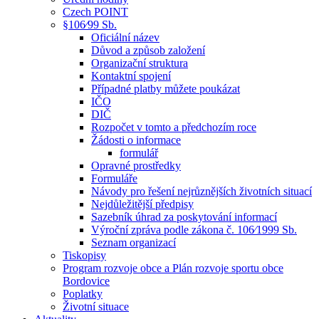
Czech POINT
§106⁄99 Sb.
Oficiální název
Důvod a způsob založení
Organizační struktura
Kontaktní spojení
Případné platby můžete poukázat
IČO
DIČ
Rozpočet v tomto a předchozím roce
Žádosti o informace
formulář
Opravné prostředky
Formuláře
Návody pro řešení nejrůznějších životních situací
Nejdůležitější předpisy
Sazebník úhrad za poskytování informací
Výroční zpráva podle zákona č. 106⁄1999 Sb.
Seznam organizací
Tiskopisy
Program rozvoje obce a Plán rozvoje sportu obce
Bordovice
Poplatky
Životní situace