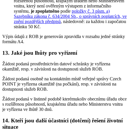
rozšířenou působností, krajským úřadem nebo Ministerstvem
vnitra, který není ověřeným výstupem z informačního
systému,
je zpoplatněno
podle
položky č. 3 písm. a)
Sazebníku zákona č. 634/2004 Sb., o správních poplatcích, ve
znění pozdějších předpisů
, následovně: za každou i započatou
stránku 50 Kč.
Výpis údajů z ROB je generován zpravidla v rozsahu jedné stránky
formátu A4.
13. Jaké jsou lhůty pro vyřízení
Žádost podaná prostřednictvím datové schránky je vyřízena
okamžitě, resp. v závislosti na dostupnosti služeb ROB.
Žádost podaná osobně na kontaktním místě veřejné správy Czech
POINT je vyřízena okamžitě (na počkání), resp. v závislosti na
dostupnosti služeb ROB.
Žádost podaná v listinné podobě kterémukoliv obecnímu úřadu obce
s rozšířenou působností, krajskému úřadu nebo Ministerstvu vnitra
je vyřízena ve lhůtě 30 dnů.
14. Kteří jsou další účastníci (dotčení) řešení životní
situace