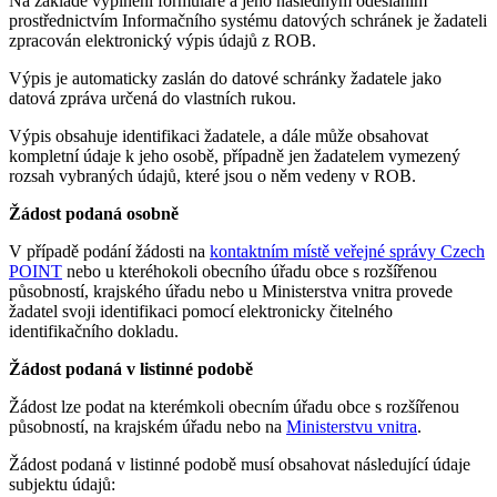
Na základě vyplnění formuláře a jeho následným odesláním
prostřednictvím Informačního systému datových schránek je žadateli
zpracován elektronický výpis údajů z ROB.
Výpis je automaticky zaslán do datové schránky žadatele jako
datová zpráva určená do vlastních rukou.
Výpis obsahuje identifikaci žadatele, a dále může obsahovat
kompletní údaje k jeho osobě, případně jen žadatelem vymezený
rozsah vybraných údajů, které jsou o něm vedeny v ROB.
Žádost podaná osobně
V případě podání žádosti na
kontaktním místě veřejné správy Czech
POINT
nebo u kteréhokoli obecního úřadu obce s rozšířenou
působností, krajského úřadu nebo u Ministerstva vnitra provede
žadatel svoji identifikaci pomocí elektronicky čitelného
identifikačního dokladu.
Žádost podaná v listinné podobě
Žádost lze podat na kterémkoli obecním úřadu obce s rozšířenou
působností, na krajském úřadu nebo na
Ministerstvu vnitra
.
Žádost podaná v listinné podobě musí obsahovat následující údaje
subjektu údajů: