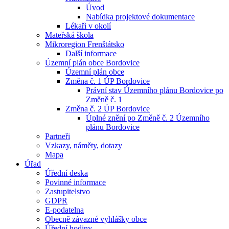
Úvod
Nabídka projektové dokumentace
Lékaři v okolí
Mateřská škola
Mikroregion Frenštátsko
Další informace
Územní plán obce Bordovice
Územní plán obce
Změna č. 1 ÚP Bordovice
Právní stav Územního plánu Bordovice po
Změně č. 1
Změna č. 2 ÚP Bordovice
Úplné znění po Změně č. 2 Územního
plánu Bordovice
Partneři
Vzkazy, náměty, dotazy
Mapa
Úřad
Úřední deska
Povinné informace
Zastupitelstvo
GDPR
E-podatelna
Obecně závazné vyhlášky obce
Úřední hodiny