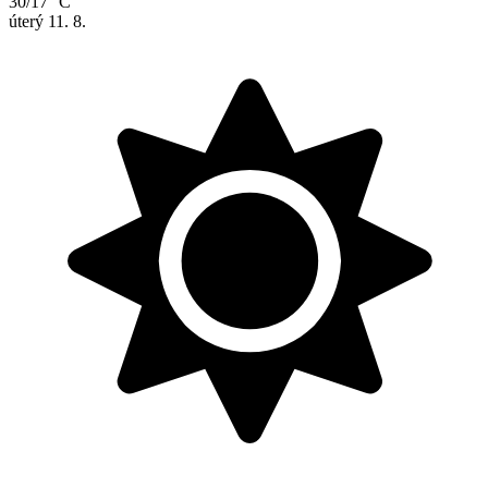
30/17 °C
úterý
11. 8.