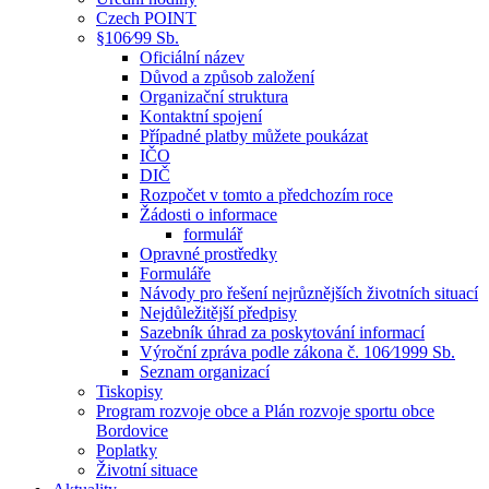
Czech POINT
§106⁄99 Sb.
Oficiální název
Důvod a způsob založení
Organizační struktura
Kontaktní spojení
Případné platby můžete poukázat
IČO
DIČ
Rozpočet v tomto a předchozím roce
Žádosti o informace
formulář
Opravné prostředky
Formuláře
Návody pro řešení nejrůznějších životních situací
Nejdůležitější předpisy
Sazebník úhrad za poskytování informací
Výroční zpráva podle zákona č. 106⁄1999 Sb.
Seznam organizací
Tiskopisy
Program rozvoje obce a Plán rozvoje sportu obce
Bordovice
Poplatky
Životní situace