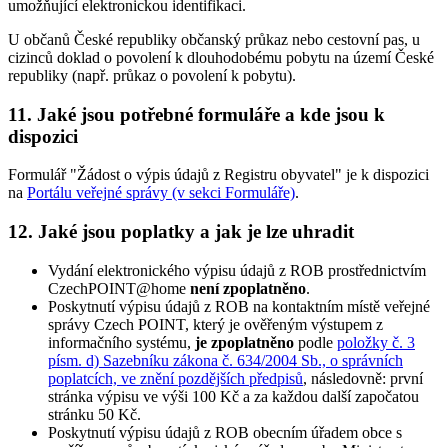
umožňující elektronickou identifikaci.
U občanů České republiky občanský průkaz nebo cestovní pas, u
cizinců doklad o povolení k dlouhodobému pobytu na území České
republiky (např. průkaz o povolení k pobytu).
11. Jaké jsou potřebné formuláře a kde jsou k
dispozici
Formulář "Žádost o výpis údajů z Registru obyvatel" je k dispozici
na
Portálu veřejné správy (v sekci Formuláře)
.
12. Jaké jsou poplatky a jak je lze uhradit
Vydání elektronického výpisu údajů z ROB prostřednictvím
CzechPOINT@home
není zpoplatněno
.
Poskytnutí výpisu údajů z ROB na kontaktním místě veřejné
správy Czech POINT, který je ověřeným výstupem z
informačního systému,
je zpoplatněno
podle
položky č. 3
písm. d) Sazebníku zákona č. 634/2004 Sb., o správních
poplatcích, ve znění pozdějších předpisů
, následovně: první
stránka výpisu ve výši 100 Kč a za každou další započatou
stránku 50 Kč.
Poskytnutí výpisu údajů z ROB obecním úřadem obce s