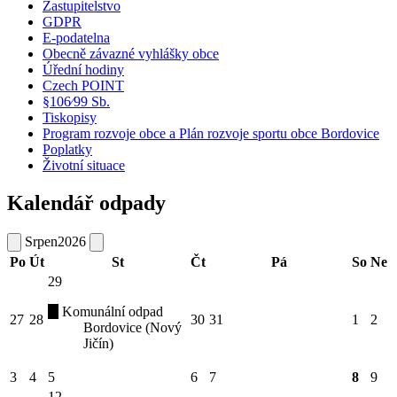
Zastupitelstvo
GDPR
E-podatelna
Obecně závazné vyhlášky obce
Úřední hodiny
Czech POINT
§106⁄99 Sb.
Tiskopisy
Program rozvoje obce a Plán rozvoje sportu obce Bordovice
Poplatky
Životní situace
Kalendář odpady
Srpen
2026
Po
Út
St
Čt
Pá
So
Ne
29
Komunální odpad
27
28
30
31
1
2
Bordovice (Nový
Jičín)
3
4
5
6
7
8
9
12