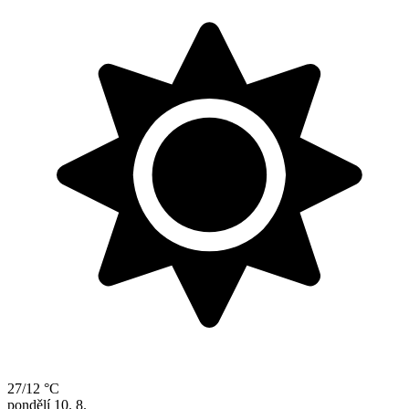
27/12 °C
pondělí
10. 8.