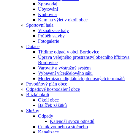
Zpravodaj
Ubytování
Knihovna
Kam na výlet v okolí obce
Sportovní hala
Vizualizace haly
Průběh stavby
Fotogalerie
Dotace
Třídíme odpad v obci Bordovice
Úprava veřejného prostranství obecního hřbitova
Bordovice
Varovný a výstražný systém
Vybavení víceúčelového sálu
Modernizace digitálních přenosných terminálů
Povodňový plán obce
Odpadové hospodaření obce
Blízké okolí
Okolí obce
Balíček zážitků
Služby
Odpady
Kalendář svozu odpadů
Ceník vodného a stočného
Kanalizace