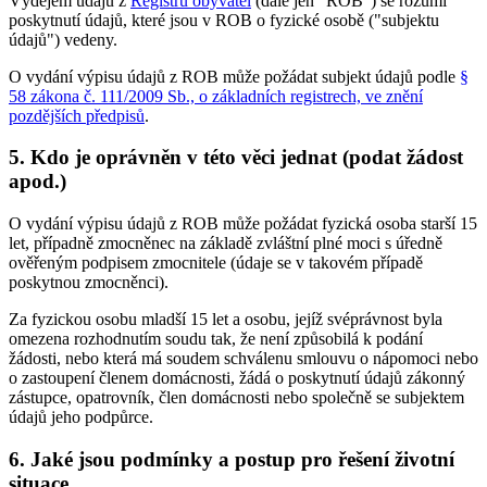
Výdejem údajů z
Registru obyvatel
(dále jen "ROB") se rozumí
poskytnutí údajů, které jsou v ROB o fyzické osobě ("subjektu
údajů") vedeny.
O vydání výpisu údajů z ROB může požádat subjekt údajů podle
§
58 zákona č. 111/2009 Sb., o základních registrech, ve znění
pozdějších předpisů
.
5. Kdo je oprávněn v této věci jednat (podat žádost
apod.)
O vydání výpisu údajů z ROB může požádat fyzická osoba starší 15
let, případně zmocněnec na základě zvláštní plné moci s úředně
ověřeným podpisem zmocnitele (údaje se v takovém případě
poskytnou zmocněnci).
Za fyzickou osobu mladší 15 let a osobu, jejíž svéprávnost byla
omezena rozhodnutím soudu tak, že není způsobilá k podání
žádosti, nebo která má soudem schválenu smlouvu o nápomoci nebo
o zastoupení členem domácnosti, žádá o poskytnutí údajů zákonný
zástupce, opatrovník, člen domácnosti nebo společně se subjektem
údajů jeho podpůrce.
6. Jaké jsou podmínky a postup pro řešení životní
situace