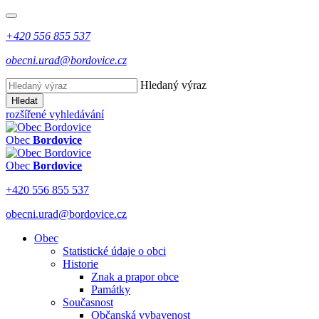
+420 556 855 537
obecni.urad@bordovice.cz
Hledaný výraz
Hledat
rozšířené vyhledávání
Obec
Bordovice
Obec
Bordovice
+420 556 855 537
obecni.urad@bordovice.cz
Obec
Statistické údaje o obci
Historie
Znak a prapor obce
Památky
Současnost
Občanská vybavenost