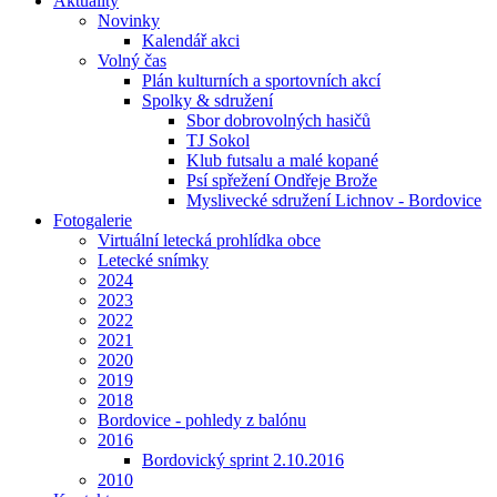
Aktuality
Novinky
Kalendář akci
Volný čas
Plán kulturních a sportovních akcí
Spolky & sdružení
Sbor dobrovolných hasičů
TJ Sokol
Klub futsalu a malé kopané
Psí spřežení Ondřeje Brože
Myslivecké sdružení Lichnov - Bordovice
Fotogalerie
Virtuální letecká prohlídka obce
Letecké snímky
2024
2023
2022
2021
2020
2019
2018
Bordovice - pohledy z balónu
2016
Bordovický sprint 2.10.2016
2010