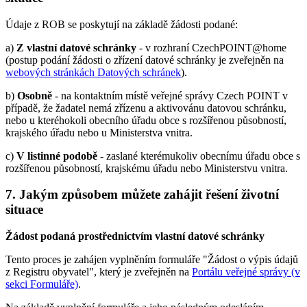
Údaje z ROB se poskytují na základě žádosti podané:
a)
Z vlastní datové schránky
- v rozhraní CzechPOINT@home
(postup podání žádosti o zřízení datové schránky je zveřejněn na
webových stránkách Datových schránek
).
b)
Osobně
- na kontaktním místě veřejné správy Czech POINT v
případě, že žadatel nemá zřízenu a aktivovánu datovou schránku,
nebo u kteréhokoli obecního úřadu obce s rozšířenou působností,
krajského úřadu nebo u Ministerstva vnitra.
c)
V listinné podobě
- zaslané kterémukoliv obecnímu úřadu obce s
rozšířenou působností, krajskému úřadu nebo Ministerstvu vnitra.
7. Jakým způsobem můžete zahájit řešení životní
situace
Žádost podaná prostřednictvím vlastní datové schránky
Tento proces je zahájen vyplněním formuláře "Žádost o výpis údajů
z Registru obyvatel", který je zveřejněn na
Portálu veřejné správy (v
sekci Formuláře)
.