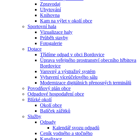
Zpravodaj
Ubytování
Knihovna
Kam na výlet v okolí obce
Sportovní hala
Vizualizace haly
Průběh stavby
Fotogalerie
Dotace
Třídíme odpad v obci Bordovice
Úprava veřejného prostranství obecního hřbitova
Bordovice
Varovný a výstražný systém
Vybavení víceúčelového sálu
Modernizace digitálních přenosných terminálů
Povodňový plán obce
Odpadové hospodaření obce
Blízké okolí
Okolí obce
Balíček zážitků
Služby
Odpady
Kalendář svozu odpadů
Ceník vodného a stočného
Kanalizace