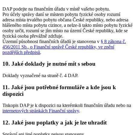
DAP podejte na finančním úřadu v místě vašeho pobytu.
Pro účely správy daní se místem pobytu fyzické osoby rozumí
adresa místa trvalého pobytu občana České republiky, nebo adresa
hlášeného místa pobytu cizince, a nelze-li takto místo pobytu fyzické
osoby určit, rozumí se jím místo na území České republiky, kde se
fyzická osoba převážně zdržuje.
Územní působnost finančních úřadů je stanovena v
§ 8 zákona č.
456/2011 Sb., o Finanční správě České republiky, ve znění
pozdějších předpisů
.
10. Jaké doklady je nutné mít s sebou
Doklady vyznačené na straně č. 4 DAP.
11. Jaké jsou potřebné formuláře a kde jsou k
dispozici
Tiskopis DAP je k dispozici na kterémkoli finančním úřadu nebo na
internetových stránkách Finanční správy
.
12. Jaké jsou poplatky a jak je lze uhradit
Správní ani jiné poplatky nejsou stanoveny.