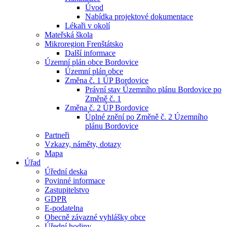
Úvod
Nabídka projektové dokumentace
Lékaři v okolí
Mateřská škola
Mikroregion Frenštátsko
Další informace
Územní plán obce Bordovice
Územní plán obce
Změna č. 1 ÚP Bordovice
Právní stav Územního plánu Bordovice po
Změně č. 1
Změna č. 2 ÚP Bordovice
Úplné znění po Změně č. 2 Územního
plánu Bordovice
Partneři
Vzkazy, náměty, dotazy
Mapa
Úřad
Úřední deska
Povinné informace
Zastupitelstvo
GDPR
E-podatelna
Obecně závazné vyhlášky obce
Úřední hodiny