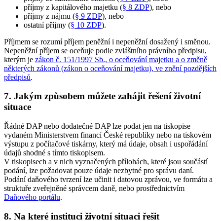
příjmy z kapitálového majetku (
§ 8 ZDP
), nebo
příjmy z nájmu (
§ 9 ZDP
), nebo
ostatní příjmy (
§ 10 ZDP
).
Příjmem se rozumí příjem peněžní i nepeněžní dosažený i směnou.
Nepeněžní příjem se oceňuje podle zvláštního právního předpisu,
kterým je
zákon č. 151/1997 Sb., o oceňování majetku a o změně
některých zákonů (zákon o oceňování majetku), ve znění pozdějších
předpisů
.
7. Jakým způsobem můžete zahájit řešení životní
situace
Řádné DAP nebo dodatečné DAP lze podat jen na tiskopise
vydaném Ministerstvem financí České republiky nebo na tiskovém
výstupu z počítačové tiskárny, který má údaje, obsah i uspořádání
údajů shodné s tímto tiskopisem.
V tiskopisech a v nich vyznačených přílohách, které jsou součástí
podání, lze požadovat pouze údaje nezbytné pro správu daní.
Podání daňového tvrzení lze učinit i datovou zprávou, ve formátu a
struktuře zveřejněné správcem daně, nebo prostřednictvím
Daňového portálu
.
8. Na které instituci životní situaci řešit