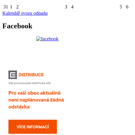
31
1
2
3
4
5
6
Kalendář svozu odpadu
Facebook