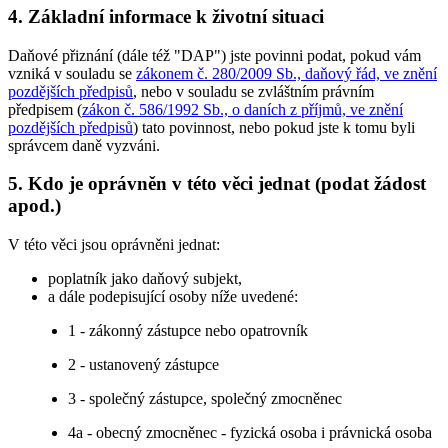
4. Základní informace k životní situaci
Daňové přiznání (dále též "DAP") jste povinni podat, pokud vám
vzniká v souladu se
zákonem č. 280/2009 Sb., daňový řád, ve znění
pozdějších předpisů
, nebo v souladu se zvláštním právním
předpisem (
zákon č. 586/1992 Sb., o daních z příjmů, ve znění
pozdějších předpisů
) tato povinnost, nebo pokud jste k tomu byli
správcem daně vyzváni.
5. Kdo je oprávněn v této věci jednat (podat žádost
apod.)
V této věci jsou oprávněni jednat:
poplatník jako daňový subjekt,
a dále podepisující osoby níže uvedené:
1 - zákonný zástupce nebo opatrovník
2 - ustanovený zástupce
3 - společný zástupce, společný zmocněnec
4a - obecný zmocněnec - fyzická osoba i právnická osoba