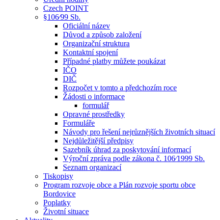
Czech POINT
§106⁄99 Sb.
Oficiální název
Důvod a způsob založení
Organizační struktura
Kontaktní spojení
Případné platby můžete poukázat
IČO
DIČ
Rozpočet v tomto a předchozím roce
Žádosti o informace
formulář
Opravné prostředky
Formuláře
Návody pro řešení nejrůznějších životních situací
Nejdůležitější předpisy
Sazebník úhrad za poskytování informací
Výroční zpráva podle zákona č. 106⁄1999 Sb.
Seznam organizací
Tiskopisy
Program rozvoje obce a Plán rozvoje sportu obce
Bordovice
Poplatky
Životní situace