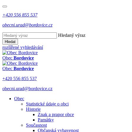
+420 556 855 537
obecni.urad@bordovice.cz
Hledaný výraz
Hledat
rozšířené vyhledávání
Obec
Bordovice
Obec
Bordovice
+420 556 855 537
obecni.urad@bordovice.cz
Obec
Statistické údaje o obci
Historie
Znak a prapor obce
Památky
Současnost
Občanská vybavenost