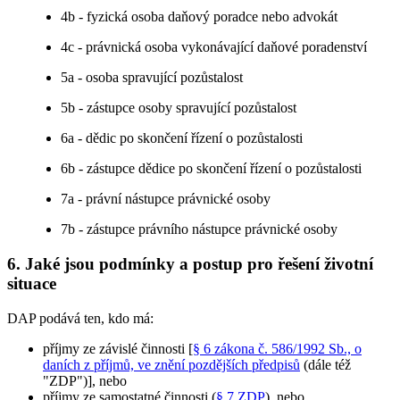
4b - fyzická osoba daňový poradce nebo advokát
4c - právnická osoba vykonávající daňové poradenství
5a - osoba spravující pozůstalost
5b - zástupce osoby spravující pozůstalost
6a - dědic po skončení řízení o pozůstalosti
6b - zástupce dědice po skončení řízení o pozůstalosti
7a - právní nástupce právnické osoby
7b - zástupce právního nástupce právnické osoby
6. Jaké jsou podmínky a postup pro řešení životní
situace
DAP podává ten, kdo má:
příjmy ze závislé činnosti [
§ 6 zákona č. 586/1992 Sb., o
daních z příjmů, ve znění pozdějších předpisů
(dále též
"ZDP")], nebo
příjmy ze samostatné činnosti (
§ 7 ZDP
), nebo