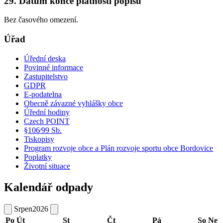
29. Datum konce platnosti popisu
Bez časového omezení.
Úřad
Úřední deska
Povinné informace
Zastupitelstvo
GDPR
E-podatelna
Obecně závazné vyhlášky obce
Úřední hodiny
Czech POINT
§106⁄99 Sb.
Tiskopisy
Program rozvoje obce a Plán rozvoje sportu obce Bordovice
Poplatky
Životní situace
Kalendář odpady
Srpen
2026
Po
Út
St
Čt
Pá
So
Ne