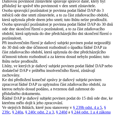
Daňovou povinnost zůstavitele spravuje správce daně, který byl
příslušný ke správě této povinnosti v den smrti zůstavitele.
Osoba spravující pozůstalost je povinna podat řádné DAP do 3
měsíců ode dne smrti zůstavitele, a to za část zdaňovacího období,
která uplynula přede dnem jeho smrti; tuto lhůtu nelze prodloužit.
Osoba spravující pozůstalost je povinna podat řádné DAP do 30 dnů
ode dne skončení řízení o pozůstalosti, a to za část zdaňovacího
období, která uplynula do dne předcházejícího dni skončení řízení o
pozůstalosti.
Při insolvenčním řízení je daňový subjekt povinen podat nejpozději
do 30 dnů ode dne účinnosti rozhodnutí o úpadku řádné DAP za
část zdaňovacího období, která uplynula do dne předcházejícího
účinnosti tohoto rozhodnutí a za kterou dosud nebylo podáno; tuto
lhůtu nelze prodloužit.
Lhůty, ve kterých je daňový subjekt povinen podat řádné DAP nebo
dodatečné DAP v průběhu insolvenčního řízení, zůstávají
zachovány.
Ke dni předložení konečné zprávy je daňový subjekt povinen
zpracovat řádné DAP za uplynulou část zdaňovacího období, za
kterou nebylo dosud podáno, a tvrzenou daň zahrnout do
příslušného dokumentu.
Řádné DAP je daňový subjekt povinen podat do 15 dnů ode dne, ke
kterému mělo dojít k jeho zpracování.
Ve stejných lhůtách, které jsou stanoveny v
§ 239b odst. 4 a 5
,
§
239c
,
§ 240a
,
§ 240c odst. 2 a 3
,
§ 240d
a
§ 244 odst. 1 a 4 zákona