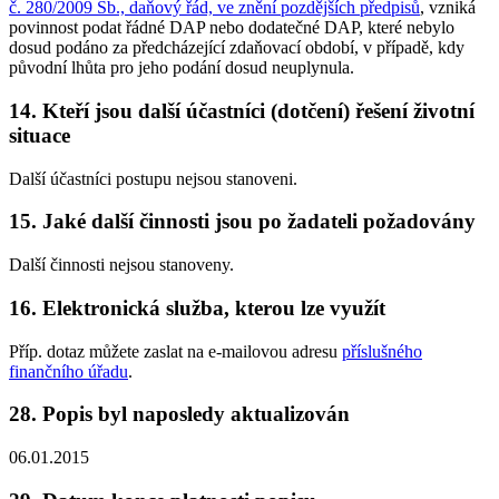
č. 280/2009 Sb., daňový řád, ve znění pozdějších předpisů
, vzniká
povinnost podat řádné DAP nebo dodatečné DAP, které nebylo
dosud podáno za předcházející zdaňovací období, v případě, kdy
původní lhůta pro jeho podání dosud neuplynula.
14. Kteří jsou další účastníci (dotčení) řešení životní
situace
Další účastníci postupu nejsou stanoveni.
15. Jaké další činnosti jsou po žadateli požadovány
Další činnosti nejsou stanoveny.
16. Elektronická služba, kterou lze využít
Příp. dotaz můžete zaslat na e-mailovou adresu
příslušného
finančního úřadu
.
28. Popis byl naposledy aktualizován
06.01.2015