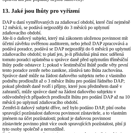
13. Jaké jsou lhůty pro vyřízení
DAP u daní vyměřovaných za zdaňovací období, které činí nejméně
12 měsíců, se podává nejpozději do 3 měsíců po uplynutí
zdaňovacího období.
Jde-li o daňový subjekt, který má zákonem uloženou povinnost mít
účetní závěrku ověřenou auditorem, nebo jehož DAP zpracovává a
podává poradce, podává se DAP nejpozději do 6 měsíců po uplynutí
zdaňovacího období; to platí jen, je-li příslušná plná moc udělená
tomuto poradci uplatněna u správce daně před uplynutím tříměsíční
lhůty podle odstavce 1; pokud v šestiměsíční lhůtě podle věty první
tento poradce zemře nebo zanikne, zůstává tato lhůta zachována.
Správce daně může na žádost daňového subjektu nebo z vlastního
podnětu prodloužit až o 3 měsíce lhůtu pro podání řádného DAP;
pokud předmět daně tvoří i příjmy, které jsou předmětem daně v
zahraničí, může správce daně na žádost daňového subjektu v
odůvodněných případech prodloužit lhůtu pro podání DAP až na 10
měsíců po uplynutí zdaňovacího období.
Zemřel-li daňový subjekt dříve, než bylo podáno DAP, plní osoba
spravující pozůstalost daňovou povinnost zůstavitele, a to vlastním
jménem na účet pozůstalosti; pokud je daňovou povinnost
zůstavitele povinno plnit více osob spravujících pozůstalost, plní ji
tyto osoby společně a nerozdílně.