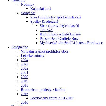
Aktuality
Novinky
Kalendář akci
Volný čas
Plán kulturních a sportovních akcí
Spolky & sdružení
Sbor dobrovolných hasičů
TJ Sokol
Klub futsalu a malé kopané
Psí spřežení Ondřeje Brože
Myslivecké sdružení Lichnov - Bordovice
Fotogalerie
Virtuální letecká prohlídka obce
Letecké snímky
2024
2023
2022
2021
2020
2019
2018
Bordovice - pohledy z balónu
2016
Bordovický sprint 2.10.2016
2010