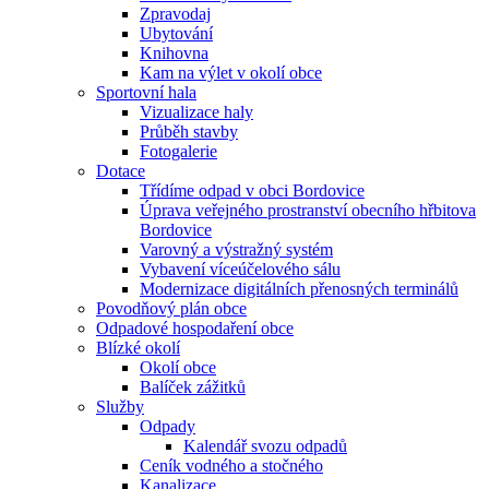
Zpravodaj
Ubytování
Knihovna
Kam na výlet v okolí obce
Sportovní hala
Vizualizace haly
Průběh stavby
Fotogalerie
Dotace
Třídíme odpad v obci Bordovice
Úprava veřejného prostranství obecního hřbitova
Bordovice
Varovný a výstražný systém
Vybavení víceúčelového sálu
Modernizace digitálních přenosných terminálů
Povodňový plán obce
Odpadové hospodaření obce
Blízké okolí
Okolí obce
Balíček zážitků
Služby
Odpady
Kalendář svozu odpadů
Ceník vodného a stočného
Kanalizace