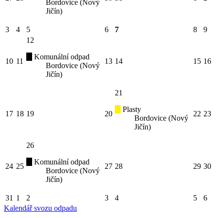
Bordovice (Nový
Jičín)
3
4
5
6
7
8
9
12
Komunální odpad
10
11
13
14
15
16
Bordovice (Nový
Jičín)
21
Plasty
17
18
19
20
22
23
Bordovice (Nový
Jičín)
26
Komunální odpad
24
25
27
28
29
30
Bordovice (Nový
Jičín)
31
1
2
3
4
5
6
Kalendář svozu odpadu