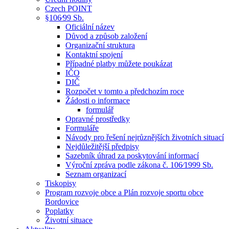
Czech POINT
§106⁄99 Sb.
Oficiální název
Důvod a způsob založení
Organizační struktura
Kontaktní spojení
Případné platby můžete poukázat
IČO
DIČ
Rozpočet v tomto a předchozím roce
Žádosti o informace
formulář
Opravné prostředky
Formuláře
Návody pro řešení nejrůznějších životních situací
Nejdůležitější předpisy
Sazebník úhrad za poskytování informací
Výroční zpráva podle zákona č. 106⁄1999 Sb.
Seznam organizací
Tiskopisy
Program rozvoje obce a Plán rozvoje sportu obce
Bordovice
Poplatky
Životní situace