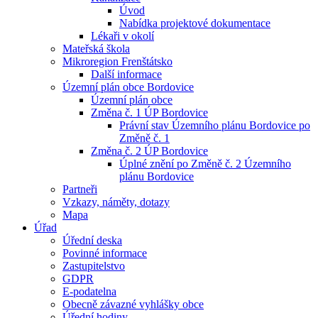
Úvod
Nabídka projektové dokumentace
Lékaři v okolí
Mateřská škola
Mikroregion Frenštátsko
Další informace
Územní plán obce Bordovice
Územní plán obce
Změna č. 1 ÚP Bordovice
Právní stav Územního plánu Bordovice po
Změně č. 1
Změna č. 2 ÚP Bordovice
Úplné znění po Změně č. 2 Územního
plánu Bordovice
Partneři
Vzkazy, náměty, dotazy
Mapa
Úřad
Úřední deska
Povinné informace
Zastupitelstvo
GDPR
E-podatelna
Obecně závazné vyhlášky obce
Úřední hodiny