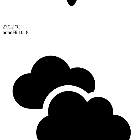
27/12 °C
pondělí
10. 8.