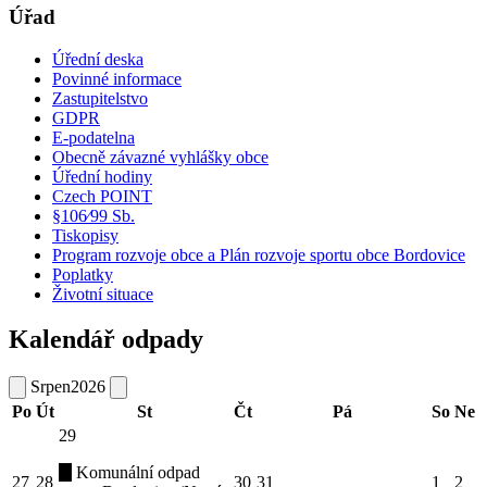
Úřad
Úřední deska
Povinné informace
Zastupitelstvo
GDPR
E-podatelna
Obecně závazné vyhlášky obce
Úřední hodiny
Czech POINT
§106⁄99 Sb.
Tiskopisy
Program rozvoje obce a Plán rozvoje sportu obce Bordovice
Poplatky
Životní situace
Kalendář odpady
Srpen
2026
Po
Út
St
Čt
Pá
So
Ne
29
Komunální odpad
27
28
30
31
1
2