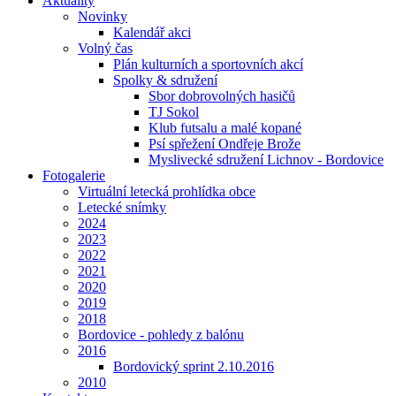
Aktuality
Novinky
Kalendář akci
Volný čas
Plán kulturních a sportovních akcí
Spolky & sdružení
Sbor dobrovolných hasičů
TJ Sokol
Klub futsalu a malé kopané
Psí spřežení Ondřeje Brože
Myslivecké sdružení Lichnov - Bordovice
Fotogalerie
Virtuální letecká prohlídka obce
Letecké snímky
2024
2023
2022
2021
2020
2019
2018
Bordovice - pohledy z balónu
2016
Bordovický sprint 2.10.2016
2010