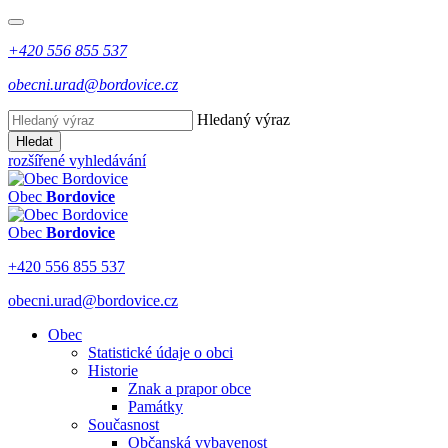
+420 556 855 537
obecni.urad@bordovice.cz
Hledaný výraz
Hledat
rozšířené vyhledávání
Obec
Bordovice
Obec
Bordovice
+420 556 855 537
obecni.urad@bordovice.cz
Obec
Statistické údaje o obci
Historie
Znak a prapor obce
Památky
Současnost
Občanská vybavenost