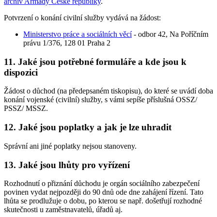
archiv Armády České republiky
.
Potvrzení o konání civilní služby vydává na žádost:
Ministerstvo práce a sociálních věcí
- odbor 42, Na Poříčním
právu 1/376, 128 01 Praha 2
11. Jaké jsou potřebné formuláře a kde jsou k
dispozici
Žádost o důchod (na předepsaném tiskopisu), do které se uvádí doba
konání vojenské (civilní) služby, s vámi sepíše příslušná OSSZ/
PSSZ/ MSSZ.
12. Jaké jsou poplatky a jak je lze uhradit
Správní ani jiné poplatky nejsou stanoveny.
13. Jaké jsou lhůty pro vyřízení
Rozhodnutí o přiznání důchodu je orgán sociálního zabezpečení
povinen vydat nejpozději do 90 dnů ode dne zahájení řízení. Tato
lhůta se prodlužuje o dobu, po kterou se např. došetřují rozhodné
skutečnosti u zaměstnavatelů, úřadů aj.