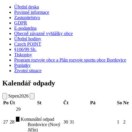
Úřední deska
Povinné informace
Zastupitelstvo
GDPR
E-podatelna
Obecně závazné vyhlášky obce
Úřední hodiny
Czech POINT
§106⁄99 Sb.
Tiskopisy
Program rozvoje obce a Plán rozvoje sportu obce Bordovice
Poplatky
Životní situace
Kalendář odpady
Srpen
2026
Po
Út
St
Čt
Pá
So
Ne
29
Komunální odpad
27
28
30
31
1
2
Bordovice (Nový
Jičín)