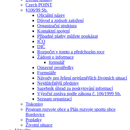
Czech POINT
§106⁄99 Sb.
Oficiální název
Důvod a způsob založení
Organizační struktura
Kontaktní spojení
Případné platby můžete poukázat
IČO
DIČ
Rozpočet v tomto a předchozím roce
Žádosti o informace
formulář
Opravné prostředky
Formuláře
Návody pro řešení nejrůznějších životních situací
Nejdůležitější předpisy
Sazebník úhrad za poskytování informací
Výroční zpráva podle zákona č. 106⁄1999 Sb.
Seznam organizací
Tiskopisy
Program rozvoje obce a Plán rozvoje sportu obce
Bordovice
Poplatky
Životní situace