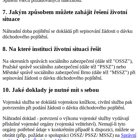
Splnění všech požadovaných náležitostí.
7. Jakým způsobem můžete zahájit řešení životní
situace
Náhradní doba pojištění se dokládá při sepisování žádosti o dávku
důchodového pojištění.
8. Na které instituci životní situaci řešit
Na okresních správách sociálního zabezpečení (dále též "OSSZ"),
Pražské správě sociálního zabezpečení (dále též "PSSZ") nebo
Městské správě sociálního zabezpečení Brno (dále též "MSSZ") při
sepisování žádosti o dávku důchodového pojištění.
10. Jaké doklady je nutné mít s sebou
Vojenská služba se dokládá vojenskou knížkou, civilní služba pak
potvrzením při podání žádosti o dávku důchodového pojištění.
Náhradní doklad - potvrzení o výkonu vojenské služby vydávají
příslušné vojenské orgány (vojenská velitelství). Nemají-li tyto
orgány potřebné údaje v konkrétním případě k dispozici, můžete se
obrátit (příp. požádat o spolupráci OSSZ/ PSSZ/ MSSZ) na
Správní