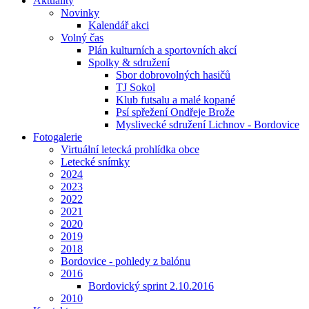
Aktuality
Novinky
Kalendář akci
Volný čas
Plán kulturních a sportovních akcí
Spolky & sdružení
Sbor dobrovolných hasičů
TJ Sokol
Klub futsalu a malé kopané
Psí spřežení Ondřeje Brože
Myslivecké sdružení Lichnov - Bordovice
Fotogalerie
Virtuální letecká prohlídka obce
Letecké snímky
2024
2023
2022
2021
2020
2019
2018
Bordovice - pohledy z balónu
2016
Bordovický sprint 2.10.2016
2010