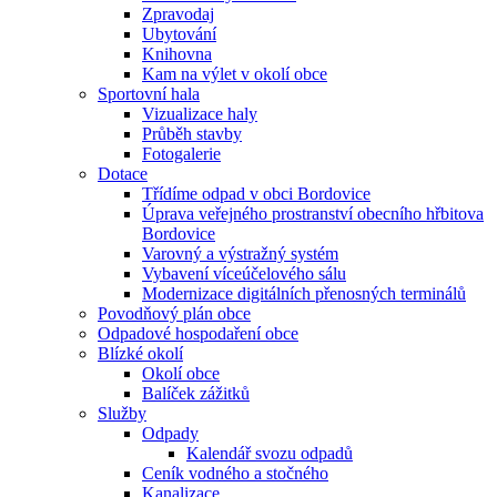
Zpravodaj
Ubytování
Knihovna
Kam na výlet v okolí obce
Sportovní hala
Vizualizace haly
Průběh stavby
Fotogalerie
Dotace
Třídíme odpad v obci Bordovice
Úprava veřejného prostranství obecního hřbitova
Bordovice
Varovný a výstražný systém
Vybavení víceúčelového sálu
Modernizace digitálních přenosných terminálů
Povodňový plán obce
Odpadové hospodaření obce
Blízké okolí
Okolí obce
Balíček zážitků
Služby
Odpady
Kalendář svozu odpadů
Ceník vodného a stočného
Kanalizace