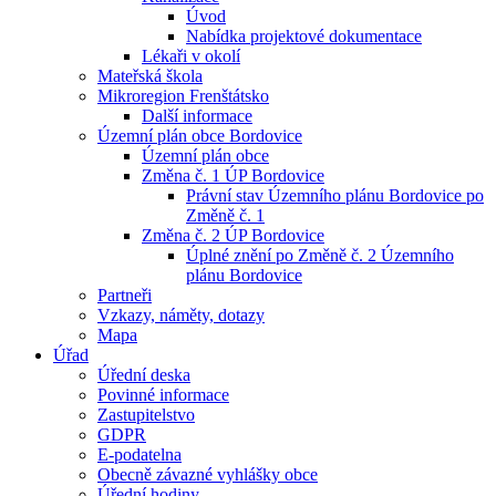
Úvod
Nabídka projektové dokumentace
Lékaři v okolí
Mateřská škola
Mikroregion Frenštátsko
Další informace
Územní plán obce Bordovice
Územní plán obce
Změna č. 1 ÚP Bordovice
Právní stav Územního plánu Bordovice po
Změně č. 1
Změna č. 2 ÚP Bordovice
Úplné znění po Změně č. 2 Územního
plánu Bordovice
Partneři
Vzkazy, náměty, dotazy
Mapa
Úřad
Úřední deska
Povinné informace
Zastupitelstvo
GDPR
E-podatelna
Obecně závazné vyhlášky obce
Úřední hodiny