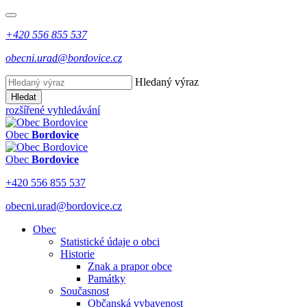
+420 556 855 537
obecni.urad@bordovice.cz
Hledaný výraz
Hledat
rozšířené vyhledávání
Obec
Bordovice
Obec
Bordovice
+420 556 855 537
obecni.urad@bordovice.cz
Obec
Statistické údaje o obci
Historie
Znak a prapor obce
Památky
Současnost
Občanská vybavenost