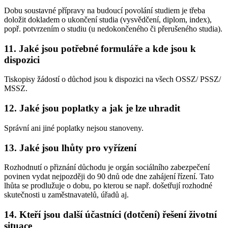
Dobu soustavné přípravy na budoucí povolání studiem je třeba
doložit dokladem o ukončení studia (vysvědčení, diplom, index),
popř. potvrzením o studiu (u nedokončeného či přerušeného studia).
11. Jaké jsou potřebné formuláře a kde jsou k
dispozici
Tiskopisy žádostí o důchod jsou k dispozici na všech OSSZ/ PSSZ/
MSSZ.
12. Jaké jsou poplatky a jak je lze uhradit
Správní ani jiné poplatky nejsou stanoveny.
13. Jaké jsou lhůty pro vyřízení
Rozhodnutí o přiznání důchodu je orgán sociálního zabezpečení
povinen vydat nejpozději do 90 dnů ode dne zahájení řízení. Tato
lhůta se prodlužuje o dobu, po kterou se např. došetřují rozhodné
skutečnosti u zaměstnavatelů, úřadů aj.
14. Kteří jsou další účastníci (dotčení) řešení životní
situace