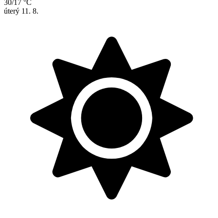
30/17 °C
úterý
11. 8.