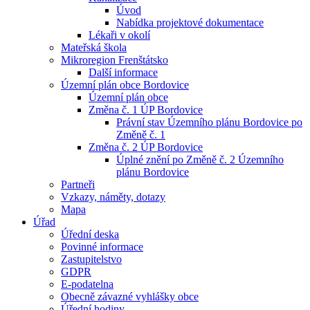
Úvod
Nabídka projektové dokumentace
Lékaři v okolí
Mateřská škola
Mikroregion Frenštátsko
Další informace
Územní plán obce Bordovice
Územní plán obce
Změna č. 1 ÚP Bordovice
Právní stav Územního plánu Bordovice po
Změně č. 1
Změna č. 2 ÚP Bordovice
Úplné znění po Změně č. 2 Územního
plánu Bordovice
Partneři
Vzkazy, náměty, dotazy
Mapa
Úřad
Úřední deska
Povinné informace
Zastupitelstvo
GDPR
E-podatelna
Obecně závazné vyhlášky obce
Úřední hodiny