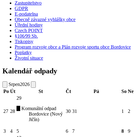
Zastupitelstvo
GDPR
E-podatelna
Obecně závazné vyhlášky obce
Úřední hodiny
Czech POINT
§106⁄99 Sb.
Tiskopisy
Program rozvoje obce a Plán rozvoje sportu obce Bordovice
Poplatky
Životní situace
Kalendář odpady
Srpen
2026
Po
Út
St
Čt
Pá
So
Ne
29
Komunální odpad
27
28
30
31
1
2
Bordovice (Nový
Jičín)
3
4
5
6
7
8
9