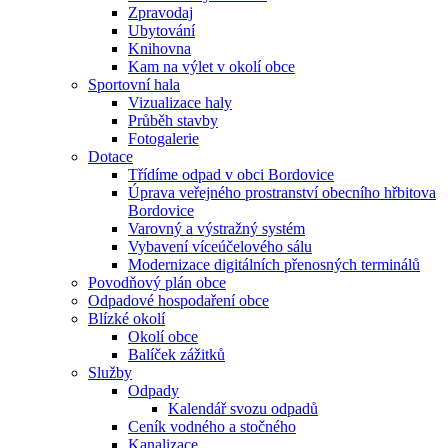
Zpravodaj
Ubytování
Knihovna
Kam na výlet v okolí obce
Sportovní hala
Vizualizace haly
Průběh stavby
Fotogalerie
Dotace
Třídíme odpad v obci Bordovice
Úprava veřejného prostranství obecního hřbitova
Bordovice
Varovný a výstražný systém
Vybavení víceúčelového sálu
Modernizace digitálních přenosných terminálů
Povodňový plán obce
Odpadové hospodaření obce
Blízké okolí
Okolí obce
Balíček zážitků
Služby
Odpady
Kalendář svozu odpadů
Ceník vodného a stočného
Kanalizace