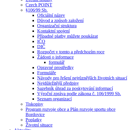
Czech POINT
§106⁄99 Sb.
Oficiální název
Důvod a způsob založení
Organizační struktura
Kontaktní spojení
Případné platby můžete poukázat
IČO
DIČ
Rozpočet v tomto a předchozím roce
Žádosti o informace
formulář
Opravné prostředky
Formuláře
Návody pro řešení nejrůznějších životních situací
Nejdůležitější předpisy
Sazebník úhrad za poskytování informací
Výroční zpráva podle zákona č. 106⁄1999 Sb.
Seznam organizací
Tiskopisy
Program rozvoje obce a Plán rozvoje sportu obce
Bordovice
Poplatky
Životní situace