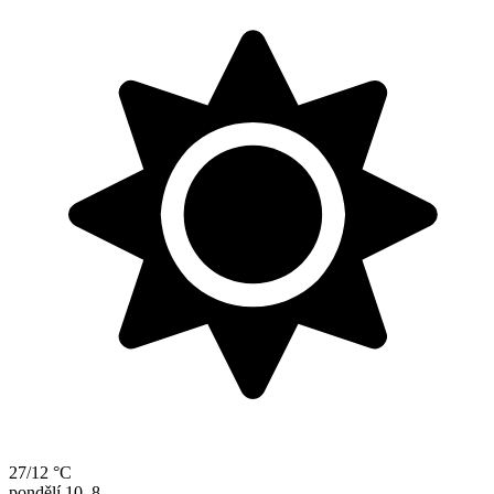
27/12 °C
pondělí
10. 8.