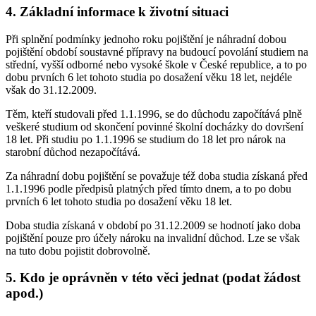
4. Základní informace k životní situaci
Při splnění podmínky jednoho roku pojištění je náhradní dobou
pojištění období soustavné přípravy na budoucí povolání studiem na
střední, vyšší odborné nebo vysoké škole v České republice, a to po
dobu prvních 6 let tohoto studia po dosažení věku 18 let, nejdéle
však do 31.12.2009.
Těm, kteří studovali před 1.1.1996, se do důchodu započítává plně
veškeré studium od skončení povinné školní docházky do dovršení
18 let. Při studiu po 1.1.1996 se studium do 18 let pro nárok na
starobní důchod nezapočítává.
Za náhradní dobu pojištění se považuje též doba studia získaná před
1.1.1996 podle předpisů platných před tímto dnem, a to po dobu
prvních 6 let tohoto studia po dosažení věku 18 let.
Doba studia získaná v období po 31.12.2009 se hodnotí jako doba
pojištění pouze pro účely nároku na invalidní důchod. Lze se však
na tuto dobu pojistit dobrovolně.
5. Kdo je oprávněn v této věci jednat (podat žádost
apod.)