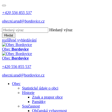
+420 556 855 537
obecni.urad@bordovice.cz
Hledaný výraz
Hledat
rozšířené vyhledávání
Obec
Bordovice
Obec
Bordovice
+420 556 855 537
obecni.urad@bordovice.cz
Obec
Statistické údaje o obci
Historie
Znak a prapor obce
Památky
Současnost
Občanská vybavenost