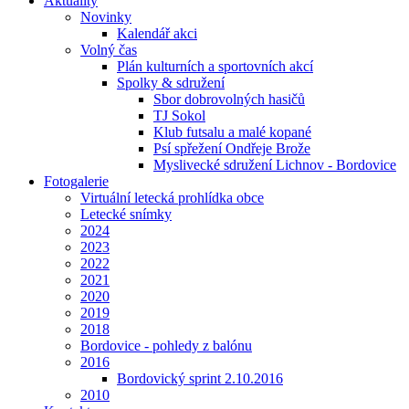
Aktuality
Novinky
Kalendář akci
Volný čas
Plán kulturních a sportovních akcí
Spolky & sdružení
Sbor dobrovolných hasičů
TJ Sokol
Klub futsalu a malé kopané
Psí spřežení Ondřeje Brože
Myslivecké sdružení Lichnov - Bordovice
Fotogalerie
Virtuální letecká prohlídka obce
Letecké snímky
2024
2023
2022
2021
2020
2019
2018
Bordovice - pohledy z balónu
2016
Bordovický sprint 2.10.2016
2010