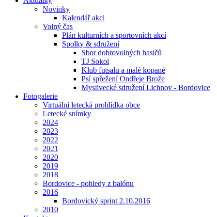
Aktuality
Novinky
Kalendář akci
Volný čas
Plán kulturních a sportovních akcí
Spolky & sdružení
Sbor dobrovolných hasičů
TJ Sokol
Klub futsalu a malé kopané
Psí spřežení Ondřeje Brože
Myslivecké sdružení Lichnov - Bordovice
Fotogalerie
Virtuální letecká prohlídka obce
Letecké snímky
2024
2023
2022
2021
2020
2019
2018
Bordovice - pohledy z balónu
2016
Bordovický sprint 2.10.2016
2010