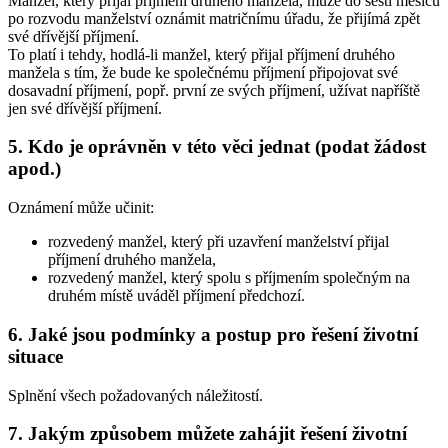
Manžel, který přijal příjmení druhého manžela, může do šesti měsíců
po rozvodu manželství oznámit matričnímu úřadu, že přijímá zpět
své dřívější příjmení.
To platí i tehdy, hodlá-li manžel, který přijal příjmení druhého
manžela s tím, že bude ke společnému příjmení připojovat své
dosavadní příjmení, popř. první ze svých příjmení, užívat napříště
jen své dřívější příjmení.
5. Kdo je oprávněn v této věci jednat (podat žádost
apod.)
Oznámení může učinit:
rozvedený manžel, který při uzavření manželství přijal
příjmení druhého manžela,
rozvedený manžel, který spolu s příjmením společným na
druhém místě uváděl příjmení předchozí.
6. Jaké jsou podmínky a postup pro řešení životní
situace
Splnění všech požadovaných náležitostí.
7. Jakým způsobem můžete zahájit řešení životní