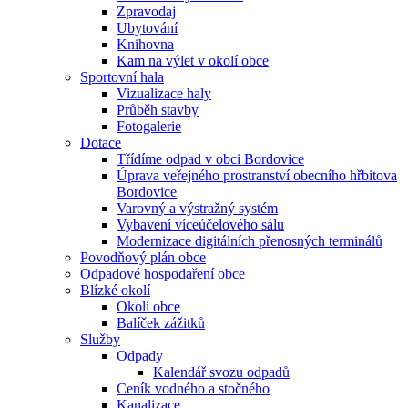
Zpravodaj
Ubytování
Knihovna
Kam na výlet v okolí obce
Sportovní hala
Vizualizace haly
Průběh stavby
Fotogalerie
Dotace
Třídíme odpad v obci Bordovice
Úprava veřejného prostranství obecního hřbitova
Bordovice
Varovný a výstražný systém
Vybavení víceúčelového sálu
Modernizace digitálních přenosných terminálů
Povodňový plán obce
Odpadové hospodaření obce
Blízké okolí
Okolí obce
Balíček zážitků
Služby
Odpady
Kalendář svozu odpadů
Ceník vodného a stočného
Kanalizace