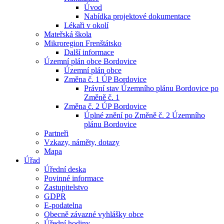
Úvod
Nabídka projektové dokumentace
Lékaři v okolí
Mateřská škola
Mikroregion Frenštátsko
Další informace
Územní plán obce Bordovice
Územní plán obce
Změna č. 1 ÚP Bordovice
Právní stav Územního plánu Bordovice po
Změně č. 1
Změna č. 2 ÚP Bordovice
Úplné znění po Změně č. 2 Územního
plánu Bordovice
Partneři
Vzkazy, náměty, dotazy
Mapa
Úřad
Úřední deska
Povinné informace
Zastupitelstvo
GDPR
E-podatelna
Obecně závazné vyhlášky obce
Úřední hodiny