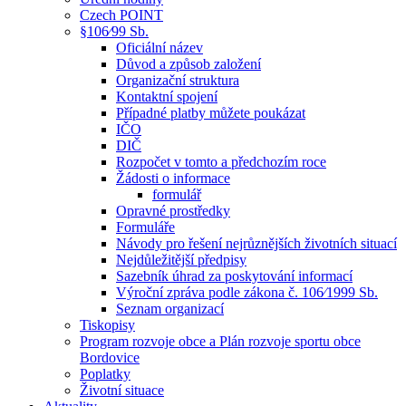
Czech POINT
§106⁄99 Sb.
Oficiální název
Důvod a způsob založení
Organizační struktura
Kontaktní spojení
Případné platby můžete poukázat
IČO
DIČ
Rozpočet v tomto a předchozím roce
Žádosti o informace
formulář
Opravné prostředky
Formuláře
Návody pro řešení nejrůznějších životních situací
Nejdůležitější předpisy
Sazebník úhrad za poskytování informací
Výroční zpráva podle zákona č. 106⁄1999 Sb.
Seznam organizací
Tiskopisy
Program rozvoje obce a Plán rozvoje sportu obce
Bordovice
Poplatky
Životní situace