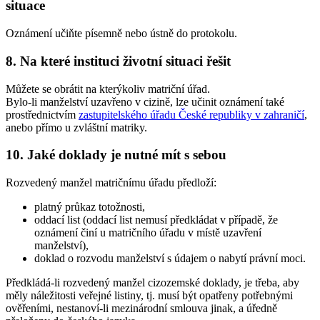
situace
Oznámení učiňte písemně nebo ústně do protokolu.
8. Na které instituci životní situaci řešit
Můžete se obrátit na kterýkoliv matriční úřad.
Bylo-li manželství uzavřeno v cizině, lze učinit oznámení také
prostřednictvím
zastupitelského úřadu České republiky v zahraničí
,
anebo přímo u zvláštní matriky.
10. Jaké doklady je nutné mít s sebou
Rozvedený manžel matričnímu úřadu předloží:
platný průkaz totožnosti,
oddací list (oddací list nemusí předkládat v případě, že
oznámení činí u matričního úřadu v místě uzavření
manželství),
doklad o rozvodu manželství s údajem o nabytí právní moci.
Předkládá-li rozvedený manžel cizozemské doklady, je třeba, aby
měly náležitosti veřejné listiny, tj. musí být opatřeny potřebnými
ověřeními, nestanoví-li mezinárodní smlouva jinak, a úředně