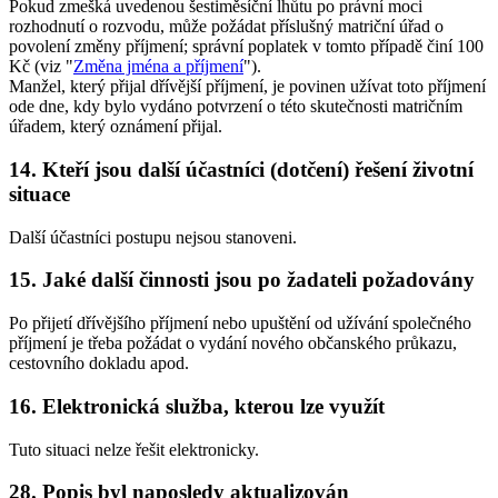
Pokud zmešká uvedenou šestiměsíční lhůtu po právní moci
rozhodnutí o rozvodu, může požádat příslušný matriční úřad o
povolení změny příjmení; správní poplatek v tomto případě činí 100
Kč (viz "
Změna jména a příjmení
").
Manžel, který přijal dřívější příjmení, je povinen užívat toto příjmení
ode dne, kdy bylo vydáno potvrzení o této skutečnosti matričním
úřadem, který oznámení přijal.
14. Kteří jsou další účastníci (dotčení) řešení životní
situace
Další účastníci postupu nejsou stanoveni.
15. Jaké další činnosti jsou po žadateli požadovány
Po přijetí dřívějšího příjmení nebo upuštění od užívání společného
příjmení je třeba požádat o vydání nového občanského průkazu,
cestovního dokladu apod.
16. Elektronická služba, kterou lze využít
Tuto situaci nelze řešit elektronicky.
28. Popis byl naposledy aktualizován