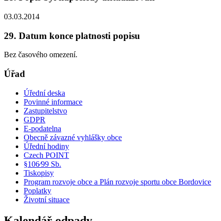
03.03.2014
29. Datum konce platnosti popisu
Bez časového omezení.
Úřad
Úřední deska
Povinné informace
Zastupitelstvo
GDPR
E-podatelna
Obecně závazné vyhlášky obce
Úřední hodiny
Czech POINT
§106⁄99 Sb.
Tiskopisy
Program rozvoje obce a Plán rozvoje sportu obce Bordovice
Poplatky
Životní situace
Kalendář odpady