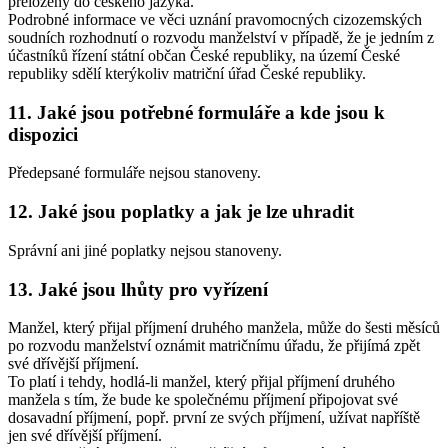
přeloženy do českého jazyka.
Podrobné informace ve věci uznání pravomocných cizozemských
soudních rozhodnutí o rozvodu manželství v případě, že je jedním z
účastníků řízení státní občan České republiky, na území České
republiky sdělí kterýkoliv matriční úřad České republiky.
11. Jaké jsou potřebné formuláře a kde jsou k
dispozici
Předepsané formuláře nejsou stanoveny.
12. Jaké jsou poplatky a jak je lze uhradit
Správní ani jiné poplatky nejsou stanoveny.
13. Jaké jsou lhůty pro vyřízení
Manžel, který přijal příjmení druhého manžela, může do šesti měsíců
po rozvodu manželství oznámit matričnímu úřadu, že přijímá zpět
své dřívější příjmení.
To platí i tehdy, hodlá-li manžel, který přijal příjmení druhého
manžela s tím, že bude ke společnému příjmení připojovat své
dosavadní příjmení, popř. první ze svých příjmení, užívat napříště
jen své dřívější příjmení.