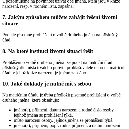
Upozorňujeme
na povinnost užívat obě jména, která jsou v knize
narození, resp. v rodném listu, zapsána.
7. Jakým způsobem můžete zahájit řešení životní
situace
Podejte písemné prohlášení o volbě druhého jména na příslušný
úřad.
8. Na které instituci životní situaci řešit
Prohlášení o volbě druhého jména lze podat na matriční úřad
příslušný dle místa trvalého pobytu prohlašovatele nebo na matriční
úřad, v jehož knize narození je jméno zapsáno.
10. Jaké doklady je nutné mít s sebou
Na matričním úřadu je třeba předložit písemné prohlášení o volbě
druhého jména, které obsahuje:
jméno(a), příjmení, datum narození a rodné číslo osoby,
jejíhož jména se prohlášení týká,
místo narození osoby, jejíhož jména se prohlášení týká,
jméno(a), příjmení, popř. rodná příjmení, a datum narození