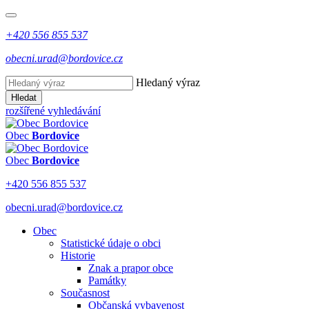
+420 556 855 537
obecni.urad@bordovice.cz
Hledaný výraz
Hledat
rozšířené vyhledávání
Obec
Bordovice
Obec
Bordovice
+420 556 855 537
obecni.urad@bordovice.cz
Obec
Statistické údaje o obci
Historie
Znak a prapor obce
Památky
Současnost
Občanská vybavenost