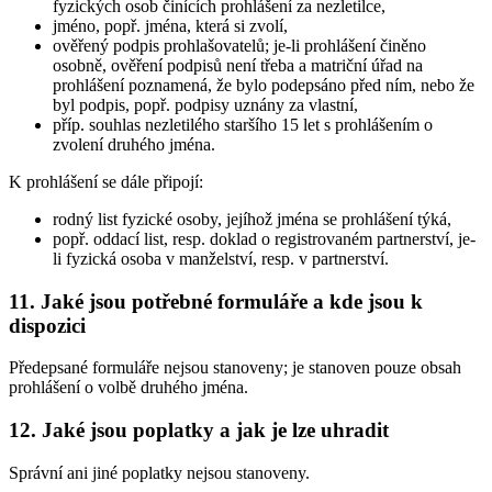
fyzických osob činících prohlášení za nezletilce,
jméno, popř. jména, která si zvolí,
ověřený podpis prohlašovatelů; je-li prohlášení činěno
osobně, ověření podpisů není třeba a matriční úřad na
prohlášení poznamená, že bylo podepsáno před ním, nebo že
byl podpis, popř. podpisy uznány za vlastní,
příp. souhlas nezletilého staršího 15 let s prohlášením o
zvolení druhého jména.
K prohlášení se dále připojí:
rodný list fyzické osoby, jejíhož jména se prohlášení týká,
popř. oddací list, resp. doklad o registrovaném partnerství, je-
li fyzická osoba v manželství, resp. v partnerství.
11. Jaké jsou potřebné formuláře a kde jsou k
dispozici
Předepsané formuláře nejsou stanoveny; je stanoven pouze obsah
prohlášení o volbě druhého jména.
12. Jaké jsou poplatky a jak je lze uhradit
Správní ani jiné poplatky nejsou stanoveny.