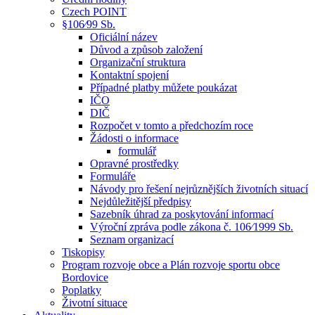
Czech POINT
§106⁄99 Sb.
Oficiální název
Důvod a způsob založení
Organizační struktura
Kontaktní spojení
Případné platby můžete poukázat
IČO
DIČ
Rozpočet v tomto a předchozím roce
Žádosti o informace
formulář
Opravné prostředky
Formuláře
Návody pro řešení nejrůznějších životních situací
Nejdůležitější předpisy
Sazebník úhrad za poskytování informací
Výroční zpráva podle zákona č. 106⁄1999 Sb.
Seznam organizací
Tiskopisy
Program rozvoje obce a Plán rozvoje sportu obce
Bordovice
Poplatky
Životní situace