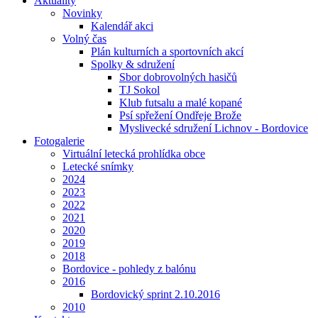
Aktuality
Novinky
Kalendář akci
Volný čas
Plán kulturních a sportovních akcí
Spolky & sdružení
Sbor dobrovolných hasičů
TJ Sokol
Klub futsalu a malé kopané
Psí spřežení Ondřeje Brože
Myslivecké sdružení Lichnov - Bordovice
Fotogalerie
Virtuální letecká prohlídka obce
Letecké snímky
2024
2023
2022
2021
2020
2019
2018
Bordovice - pohledy z balónu
2016
Bordovický sprint 2.10.2016
2010