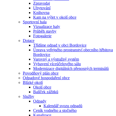
Zpravodaj
Ubytování
Knihovna
Kam na výlet v okolí obce
Sportovní hala
Vizualizace haly
Průběh stavby
Fotogalerie
Dotace
Třídíme odpad v obci Bordovice
Úprava veřejného prostranství obecního hřbitova
Bordovice
Varovný a výstražný systém
Vybavení víceúčelového sálu
Modernizace digitálních přenosných terminálů
Povodňový plán obce
Odpadové hospodaření obce
Blízké okolí
Okolí obce
Balíček zážitků
Služby
Odpady
Kalendář svozu odpadů
Ceník vodného a stočného
Kanalizace