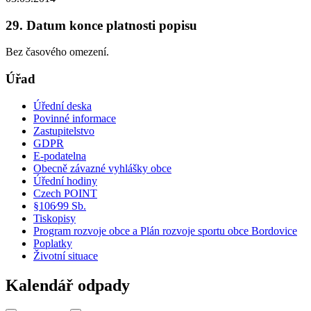
29. Datum konce platnosti popisu
Bez časového omezení.
Úřad
Úřední deska
Povinné informace
Zastupitelstvo
GDPR
E-podatelna
Obecně závazné vyhlášky obce
Úřední hodiny
Czech POINT
§106⁄99 Sb.
Tiskopisy
Program rozvoje obce a Plán rozvoje sportu obce Bordovice
Poplatky
Životní situace
Kalendář odpady