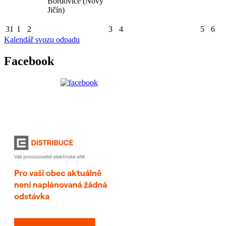
Bordovice (Nový
Jičín)
31
1
2
3
4
5
6
Kalendář svozu odpadu
Facebook