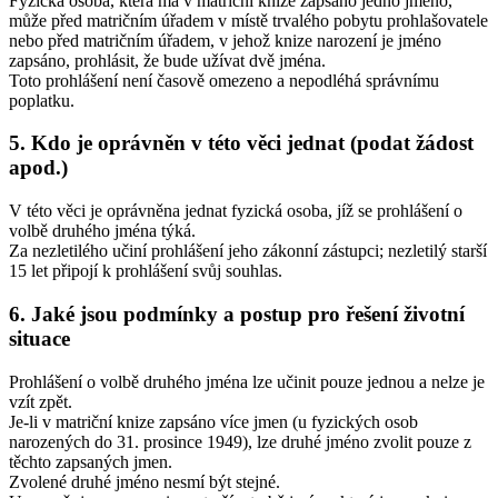
Fyzická osoba, která má v matriční knize zapsáno jedno jméno,
může před matričním úřadem v místě trvalého pobytu prohlašovatele
nebo před matričním úřadem, v jehož knize narození je jméno
zapsáno, prohlásit, že bude užívat dvě jména.
Toto prohlášení není časově omezeno a nepodléhá správnímu
poplatku.
5. Kdo je oprávněn v této věci jednat (podat žádost
apod.)
V této věci je oprávněna jednat fyzická osoba, jíž se prohlášení o
volbě druhého jména týká.
Za nezletilého učiní prohlášení jeho zákonní zástupci; nezletilý starší
15 let připojí k prohlášení svůj souhlas.
6. Jaké jsou podmínky a postup pro řešení životní
situace
Prohlášení o volbě druhého jména lze učinit pouze jednou a nelze je
vzít zpět.
Je-li v matriční knize zapsáno více jmen (u fyzických osob
narozených do 31. prosince 1949), lze druhé jméno zvolit pouze z
těchto zapsaných jmen.
Zvolené druhé jméno nesmí být stejné.