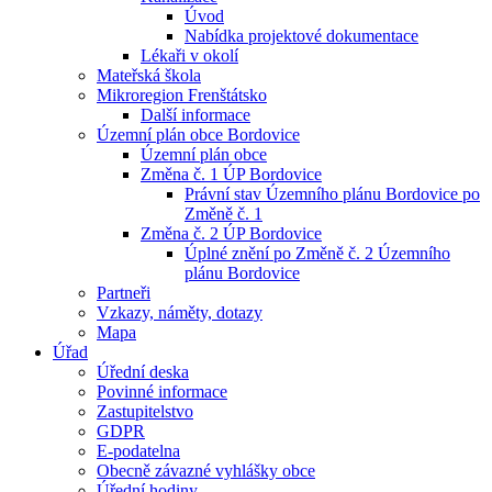
Úvod
Nabídka projektové dokumentace
Lékaři v okolí
Mateřská škola
Mikroregion Frenštátsko
Další informace
Územní plán obce Bordovice
Územní plán obce
Změna č. 1 ÚP Bordovice
Právní stav Územního plánu Bordovice po
Změně č. 1
Změna č. 2 ÚP Bordovice
Úplné znění po Změně č. 2 Územního
plánu Bordovice
Partneři
Vzkazy, náměty, dotazy
Mapa
Úřad
Úřední deska
Povinné informace
Zastupitelstvo
GDPR
E-podatelna
Obecně závazné vyhlášky obce
Úřední hodiny