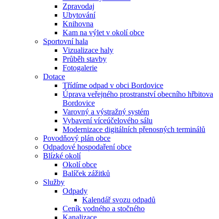
Zpravodaj
Ubytování
Knihovna
Kam na výlet v okolí obce
Sportovní hala
Vizualizace haly
Průběh stavby
Fotogalerie
Dotace
Třídíme odpad v obci Bordovice
Úprava veřejného prostranství obecního hřbitova
Bordovice
Varovný a výstražný systém
Vybavení víceúčelového sálu
Modernizace digitálních přenosných terminálů
Povodňový plán obce
Odpadové hospodaření obce
Blízké okolí
Okolí obce
Balíček zážitků
Služby
Odpady
Kalendář svozu odpadů
Ceník vodného a stočného
Kanalizace