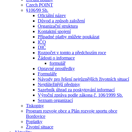
Czech POINT
§106⁄99 Sb.
Oficiální název
Důvod a způsob založení
Organizační struktura
Kontaktní spojení
Případné platby můžete poukázat
IČO
DIČ
Rozpočet v tomto a předchozím roce
Žádosti o informace
formulář
Opravné prostředky
Formuláře
Návody pro řešení nejrůznějších životních situací
Nejdůležitější předpisy
Sazebník úhrad za poskytování informací
Výroční zpráva podle zákona č. 106⁄1999 Sb.
Seznam organizací
Tiskopisy
Program rozvoje obce a Plán rozvoje sportu obce
Bordovice
Poplatky
Životní situace