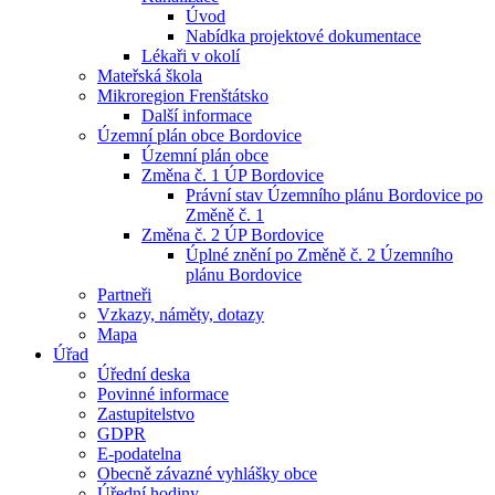
Úvod
Nabídka projektové dokumentace
Lékaři v okolí
Mateřská škola
Mikroregion Frenštátsko
Další informace
Územní plán obce Bordovice
Územní plán obce
Změna č. 1 ÚP Bordovice
Právní stav Územního plánu Bordovice po
Změně č. 1
Změna č. 2 ÚP Bordovice
Úplné znění po Změně č. 2 Územního
plánu Bordovice
Partneři
Vzkazy, náměty, dotazy
Mapa
Úřad
Úřední deska
Povinné informace
Zastupitelstvo
GDPR
E-podatelna
Obecně závazné vyhlášky obce
Úřední hodiny