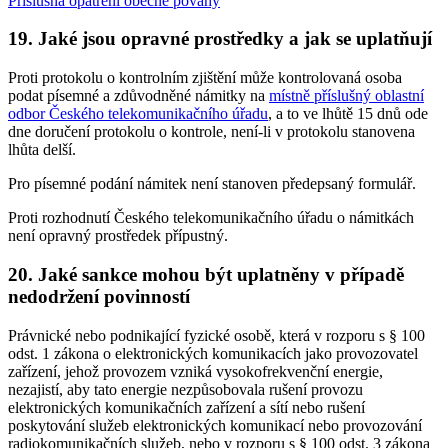
Příslušná opatření obecné povahy
19. Jaké jsou opravné prostředky a jak se uplatňují
Proti protokolu o kontrolním zjištění může kontrolovaná osoba
podat písemné a zdůvodněné námitky na
místně příslušný oblastní
odbor Českého telekomunikačního úřadu
, a to ve lhůtě 15 dnů ode
dne doručení protokolu o kontrole, není-li v protokolu stanovena
lhůta delší.
Pro písemné podání námitek není stanoven předepsaný formulář.
Proti rozhodnutí Českého telekomunikačního úřadu o námitkách
není opravný prostředek přípustný.
20. Jaké sankce mohou být uplatněny v případě
nedodržení povinností
Právnické nebo podnikající fyzické osobě, která v rozporu s § 100
odst. 1 zákona o elektronických komunikacích jako provozovatel
zařízení, jehož provozem vzniká vysokofrekvenční energie,
nezajistí, aby tato energie nezpůsobovala rušení provozu
elektronických komunikačních zařízení a sítí nebo rušení
poskytování služeb elektronických komunikací nebo provozování
radiokomunikačních služeb, nebo v rozporu s § 100 odst. 3 zákona