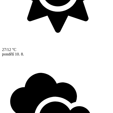
27/12 °C
pondělí
10. 8.