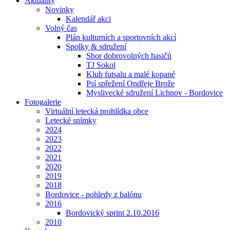
Aktuality
Novinky
Kalendář akci
Volný čas
Plán kulturních a sportovních akcí
Spolky & sdružení
Sbor dobrovolných hasičů
TJ Sokol
Klub futsalu a malé kopané
Psí spřežení Ondřeje Brože
Myslivecké sdružení Lichnov - Bordovice
Fotogalerie
Virtuální letecká prohlídka obce
Letecké snímky
2024
2023
2022
2021
2020
2019
2018
Bordovice - pohledy z balónu
2016
Bordovický sprint 2.10.2016
2010