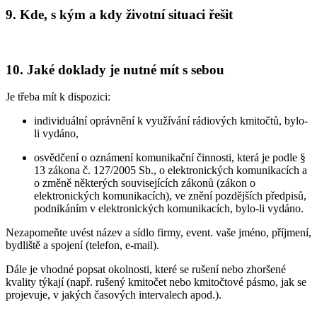
9. Kde, s kým a kdy životní situaci řešit
10. Jaké doklady je nutné mít s sebou
Je třeba mít k dispozici:
individuální oprávnění k využívání rádiových kmitočtů, bylo-
li vydáno,
osvědčení o oznámení komunikační činnosti, která je podle §
13 zákona č. 127/2005 Sb., o elektronických komunikacích a
o změně některých souvisejících zákonů (zákon o
elektronických komunikacích), ve znění pozdějších předpisů,
podnikáním v elektronických komunikacích, bylo-li vydáno.
Nezapomeňte uvést název a sídlo firmy, event. vaše jméno, příjmení,
bydliště a spojení (telefon, e-mail).
Dále je vhodné popsat okolnosti, které se rušení nebo zhoršené
kvality týkají (např. rušený kmitočet nebo kmitočtové pásmo, jak se
projevuje, v jakých časových intervalech apod.).