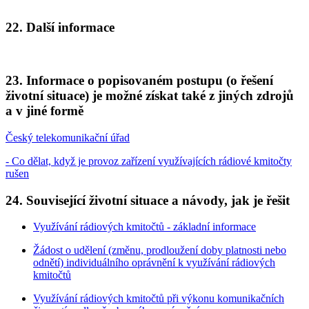
22. Další informace
23. Informace o popisovaném postupu (o řešení
životní situace) je možné získat také z jiných zdrojů
a v jiné formě
Český telekomunikační úřad
- Co dělat, když je provoz zařízení využívajících rádiové kmitočty
rušen
24. Související životní situace a návody, jak je řešit
Využívání rádiových kmitočtů - základní informace
Žádost o udělení (změnu, prodloužení doby platnosti nebo
odnětí) individuálního oprávnění k využívání rádiových
kmitočtů
Využívání rádiových kmitočtů při výkonu komunikačních