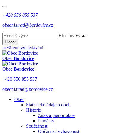
+420 556 855 537
obecni.urad@bordovice.cz
Hledaný výraz
Hledat
rozšířené vyhledávání
Obec
Bordovice
Obec
Bordovice
+420 556 855 537
obecni.urad@bordovice.cz
Obec
Statistické údaje o obci
Historie
Znak a prapor obce
Památky
Současnost
Občanská vybavenost