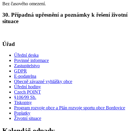
Bez časového omezení.
30. Případná upřesnění a poznámky k řešení životní
situace
Úřad
Úřední deska
Povinné informace
Zastupitelstvo
GDPR
E-podatelna
Obecně závazné vyhlášky obce
Úřední hodiny
Czech POINT
§106⁄99 Sb.
Tiskopisy
Program rozvoje obce a Plán rozvoje sportu obce Bordovice
Poplatky
Životní situace
Kalendář odpady