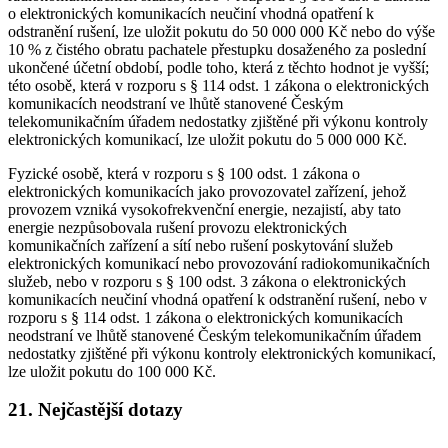
o elektronických komunikacích neučiní vhodná opatření k
odstranění rušení, lze uložit pokutu do 50 000 000 Kč nebo do výše
10 % z čistého obratu pachatele přestupku dosaženého za poslední
ukončené účetní období, podle toho, která z těchto hodnot je vyšší;
této osobě, která v rozporu s § 114 odst. 1 zákona o elektronických
komunikacích neodstraní ve lhůtě stanovené Českým
telekomunikačním úřadem nedostatky zjištěné při výkonu kontroly
elektronických komunikací, lze uložit pokutu do 5 000 000 Kč.
Fyzické osobě, která v rozporu s § 100 odst. 1 zákona o
elektronických komunikacích jako provozovatel zařízení, jehož
provozem vzniká vysokofrekvenční energie, nezajistí, aby tato
energie nezpůsobovala rušení provozu elektronických
komunikačních zařízení a sítí nebo rušení poskytování služeb
elektronických komunikací nebo provozování radiokomunikačních
služeb, nebo v rozporu s § 100 odst. 3 zákona o elektronických
komunikacích neučiní vhodná opatření k odstranění rušení, nebo v
rozporu s § 114 odst. 1 zákona o elektronických komunikacích
neodstraní ve lhůtě stanovené Českým telekomunikačním úřadem
nedostatky zjištěné při výkonu kontroly elektronických komunikací,
lze uložit pokutu do 100 000 Kč.
21. Nejčastější dotazy