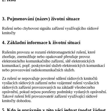
3. Pojmenování (název) životní situace
Rušení nebo chybovost signálu zařízení využívajícího rádiové
kmitočty
4. Základní informace k životní situaci
Rušením provozu se rozumí elektromagnetické rušení, které
zhoršuje, znemožňuje nebo opakovaně přerušuje provoz
elektronického komunikačního zařízení, sítě elektronických
komunikací, popř. poskytování služeb elektronických komunikací
nebo provozování radiokomunikačních služeb.
Za rušení se nepovažuje povolené sdílení rádiových kmitočtů
vysílacích rádiových zařízení nebo vzájemné rušení vysílacích
rádiových zařízení provozovaných na základě všeobecného
oprávnění, pokud nejsou porušeny podmínky vydaných oprávnění.
Takové rušení řeší provozovatelé zařízení využívající rádiové
kmitočty dohodou.
5. Kdo je oprávněn v této věci jednat (podat žádost