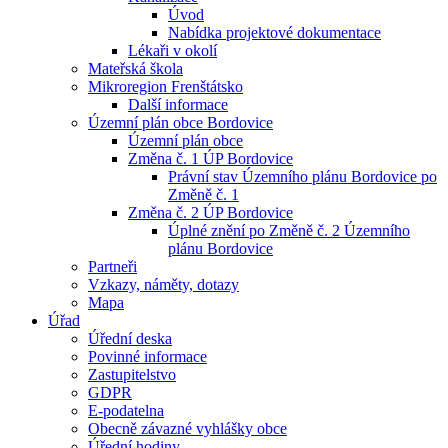
Úvod
Nabídka projektové dokumentace
Lékaři v okolí
Mateřská škola
Mikroregion Frenštátsko
Další informace
Územní plán obce Bordovice
Územní plán obce
Změna č. 1 ÚP Bordovice
Právní stav Územního plánu Bordovice po
Změně č. 1
Změna č. 2 ÚP Bordovice
Úplné znění po Změně č. 2 Územního
plánu Bordovice
Partneři
Vzkazy, náměty, dotazy
Mapa
Úřad
Úřední deska
Povinné informace
Zastupitelstvo
GDPR
E-podatelna
Obecně závazné vyhlášky obce
Úřední hodiny