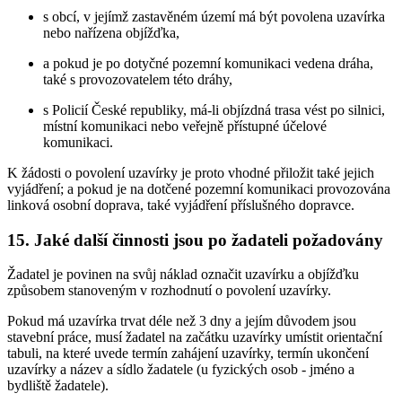
s obcí, v jejímž zastavěném území má být povolena uzavírka
nebo nařízena objížďka,
a pokud je po dotyčné pozemní komunikaci vedena dráha,
také s provozovatelem této dráhy,
s Policií České republiky, má-li objízdná trasa vést po silnici,
místní komunikaci nebo veřejně přístupné účelové
komunikaci.
K žádosti o povolení uzavírky je proto vhodné přiložit také jejich
vyjádření; a pokud je na dotčené pozemní komunikaci provozována
linková osobní doprava, také vyjádření příslušného dopravce.
15. Jaké další činnosti jsou po žadateli požadovány
Žadatel je povinen na svůj náklad označit uzavírku a objížďku
způsobem stanoveným v rozhodnutí o povolení uzavírky.
Pokud má uzavírka trvat déle než 3 dny a jejím důvodem jsou
stavební práce, musí žadatel na začátku uzavírky umístit orientační
tabuli, na které uvede termín zahájení uzavírky, termín ukončení
uzavírky a název a sídlo žadatele (u fyzických osob - jméno a
bydliště žadatele).