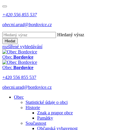
+420 556 855 537
obecni.urad@bordovice.cz
Hledaný výraz
Hledat
rozšířené vyhledávání
Obec
Bordovice
Obec
Bordovice
+420 556 855 537
obecni.urad@bordovice.cz
Obec
Statistické údaje o obci
Historie
Znak a prapor obce
Památky
Současnost
Občanská vybavenost