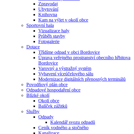
Zpravodaj
Ubytování
Knihovna
Kam na výlet v okolí obce
Sportovní hala
Vizualizace haly
Průběh stavby
Fotogalerie
Dotace
Třídíme odpad v obci Bordovice
Úprava veřejného prostranství obecního hřbitova
Bordovice
Varovný a výstražný systém
Vybavení víceúčelového sálu
Modernizace digitálních přenosných terminálů
Povodňový plán obce
Odpadové hospodaření obce
Blízké okolí
Okolí obce
Balíček zážitků
Služby
Odpady
Kalendář svozu odpadů
Ceník vodného a stočného
Kanalizace