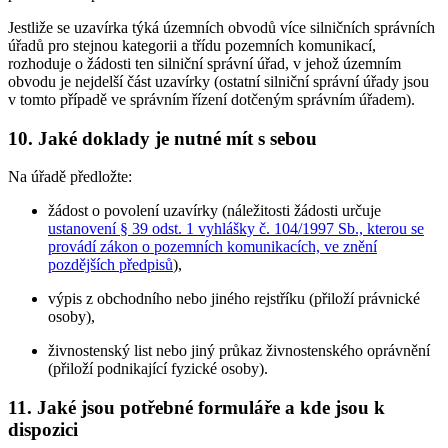
Jestliže se uzavírka týká územních obvodů více silničních správních
úřadů pro stejnou kategorii a třídu pozemních komunikací,
rozhoduje o žádosti ten silniční správní úřad, v jehož územním
obvodu je nejdelší část uzavírky (ostatní silniční správní úřady jsou
v tomto případě ve správním řízení dotčeným správním úřadem).
10. Jaké doklady je nutné mít s sebou
Na úřadě předložte:
žádost o povolení uzavírky (náležitosti žádosti určuje
ustanovení § 39 odst. 1 vyhlášky č. 104/1997 Sb., kterou se
provádí zákon o pozemních komunikacích, ve znění
pozdějších předpisů
),
výpis z obchodního nebo jiného rejstříku (přiloží právnické
osoby),
živnostenský list nebo jiný průkaz živnostenského oprávnění
(přiloží podnikající fyzické osoby).
11. Jaké jsou potřebné formuláře a kde jsou k
dispozici