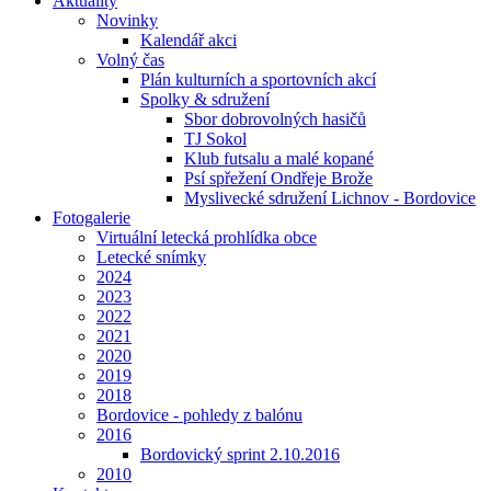
Aktuality
Novinky
Kalendář akci
Volný čas
Plán kulturních a sportovních akcí
Spolky & sdružení
Sbor dobrovolných hasičů
TJ Sokol
Klub futsalu a malé kopané
Psí spřežení Ondřeje Brože
Myslivecké sdružení Lichnov - Bordovice
Fotogalerie
Virtuální letecká prohlídka obce
Letecké snímky
2024
2023
2022
2021
2020
2019
2018
Bordovice - pohledy z balónu
2016
Bordovický sprint 2.10.2016
2010