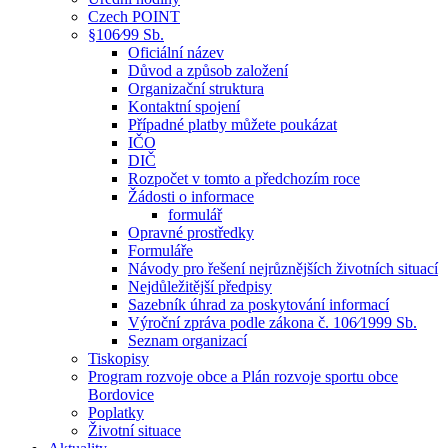
Czech POINT
§106⁄99 Sb.
Oficiální název
Důvod a způsob založení
Organizační struktura
Kontaktní spojení
Případné platby můžete poukázat
IČO
DIČ
Rozpočet v tomto a předchozím roce
Žádosti o informace
formulář
Opravné prostředky
Formuláře
Návody pro řešení nejrůznějších životních situací
Nejdůležitější předpisy
Sazebník úhrad za poskytování informací
Výroční zpráva podle zákona č. 106⁄1999 Sb.
Seznam organizací
Tiskopisy
Program rozvoje obce a Plán rozvoje sportu obce
Bordovice
Poplatky
Životní situace