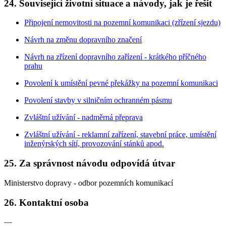
24. Související životní situace a návody, jak je řešit
Připojení nemovitosti na pozemní komunikaci (zřízení sjezdu)
Návrh na změnu dopravního značení
Návrh na zřízení dopravního zařízení - krátkého příčného
prahu
Povolení k umístění pevné překážky na pozemní komunikaci
Povolení stavby v silničním ochranném pásmu
Zvláštní užívání - nadměrná přeprava
Zvláštní užívání - reklamní zařízení, stavební práce, umístění
inženýrských sítí, provozování stánků apod.
25. Za správnost návodu odpovídá útvar
Ministerstvo dopravy - odbor pozemních komunikací
26. Kontaktní osoba
—