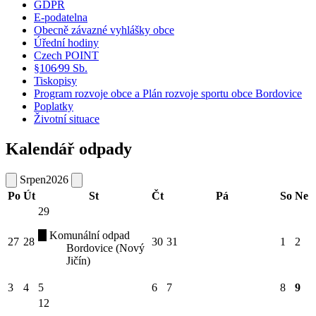
GDPR
E-podatelna
Obecně závazné vyhlášky obce
Úřední hodiny
Czech POINT
§106⁄99 Sb.
Tiskopisy
Program rozvoje obce a Plán rozvoje sportu obce Bordovice
Poplatky
Životní situace
Kalendář odpady
Srpen
2026
Po
Út
St
Čt
Pá
So
Ne
29
Komunální odpad
27
28
30
31
1
2
Bordovice (Nový
Jičín)
3
4
5
6
7
8
9
12