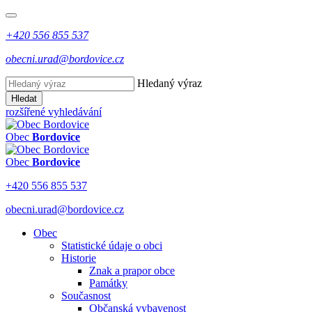
+420 556 855 537
obecni.urad@bordovice.cz
Hledaný výraz
Hledat
rozšířené vyhledávání
Obec
Bordovice
Obec
Bordovice
+420 556 855 537
obecni.urad@bordovice.cz
Obec
Statistické údaje o obci
Historie
Znak a prapor obce
Památky
Současnost
Občanská vybavenost