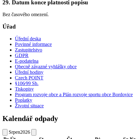
29. Datum konce platnosti popisu
Bez časového omezení.
Úřad
Úřední deska
Povinné informace
Zastupitelstvo
GDPR
E-podatelna
Obecně závazné vyhlášky obce
Úřední hodiny
Czech POINT
§106⁄99 Sb.
Tiskopisy
Program rozvoje obce a Plán rozvoje sportu obce Bordovice
Poplatky
Životní situace
Kalendář odpady
Srpen
2026