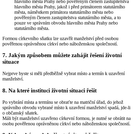
hlavního města Prahy nebo pověřeným členem zastupitelstva
hlavního města Prahy, jakož i před primátorem statutárního
města, náměstkem primátora statutárního města nebo
pověřeným členem zastupitelstva statutárního města, a to
pouze ve správním obvodu hlavního města Prahy nebo
statutárního města.
Formou
církevního sňatku
lze uzavřít manželství před osobou
pověřenou oprávněnou církví nebo náboženskou společností.
7. Jakým způsobem můžete zahájit řešení životní
situace
Nejprve byste si měli předběžně vybrat místo a termín k uzavření
manželství.
8. Na které instituci životní situaci řešit
Po vybrání místa a termínu se obraťte na matriční úřad, do jehož
správního obvodu vybrané místo k uzavření manželství spadá, jde-li
o
občanský sňatek
.
Máli být manželství uzavřeno
církevní formou
, je nutné se obrátit na
osobu pověřenou oprávněnou církví nebo náboženskou společností.