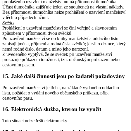
prohlášení o uzavření manželství nutná přítomnost tlumočníka.
Účast tlumočníka zajišťuje jeden ze snoubenců na vlastní náklady.
Bez přítomnosti tlumočníka nelze prohlášení o uzavření manželství
v těchto případech učinit.
Svědci
Prohlášení o uzavření manželství se činí veřejně a slavnostním
způsobem v přítomnosti dvou svědků.
Po uzavření manželství se do knihy manželství a oddacího listu
zapisují jména, příjmení a rodná čísla svědků; jde-li o cizince, který
nemá rodné číslo, datum a místo jeho narození.
Z uvedeného vyplývá, že se svědek při uzavření manželství
prokazuje průkazem totožnosti, tzn. občanským průkazem nebo
cestovním pasem.
15. Jaké další činnosti jsou po žadateli požadovány
Po uzavření manželství je třeba, na základě vydaného oddacího
listu, požádat o vydání nového občanského průkazu, příp.
cestovního pasu.
16. Elektronická služba, kterou lze využít
Tuto situaci nelze řešit elektronicky.