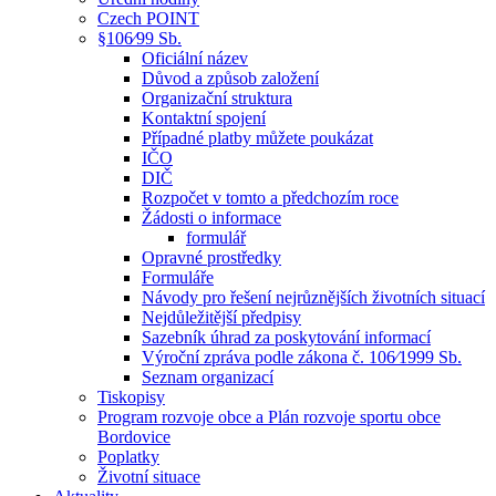
Czech POINT
§106⁄99 Sb.
Oficiální název
Důvod a způsob založení
Organizační struktura
Kontaktní spojení
Případné platby můžete poukázat
IČO
DIČ
Rozpočet v tomto a předchozím roce
Žádosti o informace
formulář
Opravné prostředky
Formuláře
Návody pro řešení nejrůznějších životních situací
Nejdůležitější předpisy
Sazebník úhrad za poskytování informací
Výroční zpráva podle zákona č. 106⁄1999 Sb.
Seznam organizací
Tiskopisy
Program rozvoje obce a Plán rozvoje sportu obce
Bordovice
Poplatky
Životní situace