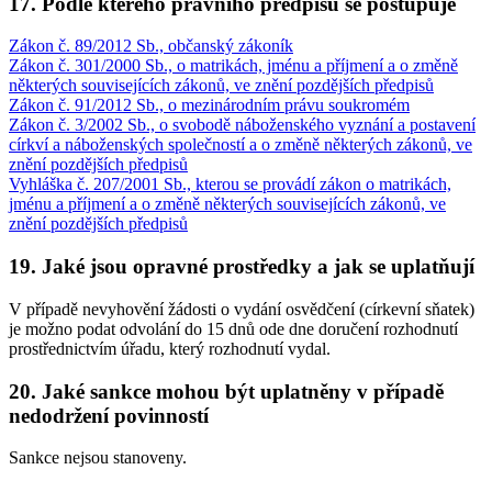
17. Podle kterého právního předpisu se postupuje
Zákon č. 89/2012 Sb., občanský zákoník
Zákon č. 301/2000 Sb., o matrikách, jménu a příjmení a o změně
některých souvisejících zákonů, ve znění pozdějších předpisů
Zákon č. 91/2012 Sb., o mezinárodním právu soukromém
Zákon č. 3/2002 Sb., o svobodě náboženského vyznání a postavení
církví a náboženských společností a o změně některých zákonů, ve
znění pozdějších předpisů
Vyhláška č. 207/2001 Sb., kterou se provádí zákon o matrikách,
jménu a příjmení a o změně některých souvisejících zákonů, ve
znění pozdějších předpisů
19. Jaké jsou opravné prostředky a jak se uplatňují
V případě nevyhovění žádosti o vydání osvědčení (církevní sňatek)
je možno podat odvolání do 15 dnů ode dne doručení rozhodnutí
prostřednictvím úřadu, který rozhodnutí vydal.
20. Jaké sankce mohou být uplatněny v případě
nedodržení povinností
Sankce nejsou stanoveny.