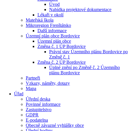
Úvod
Nabídka projektové dokumentace
Lékaři v okolí
Mateřská škola
Mikroregion Frenštátsko
Další informace
Územní plán obce Bordovice
Územní plán obce
Změna č. 1 ÚP Bordovice
Právní stav Územního plánu Bordovice po
Změně č. 1
Změna č. 2 ÚP Bordovice
Úplné znění po Změně č. 2 Územního
plánu Bordovice
Partneři
Vzkazy, náměty, dotazy
Mapa
Úřad
Úřední deska
Povinné informace
Zastupitelstvo
GDPR
E-podatelna
Obecně závazné vyhlášky obce
Úřední hodiny