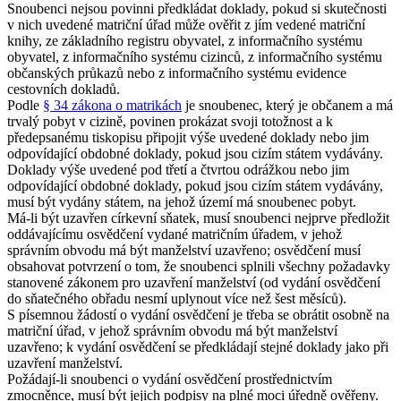
Snoubenci nejsou povinni předkládat doklady, pokud si skutečnosti
v nich uvedené matriční úřad může ověřit z jím vedené matriční
knihy, ze základního registru obyvatel, z informačního systému
obyvatel, z informačního systému cizinců, z informačního systému
občanských průkazů nebo z informačního systému evidence
cestovních dokladů.
Podle
§ 34 zákona o matrikách
je snoubenec, který je občanem a má
trvalý pobyt v cizině, povinen prokázat svoji totožnost a k
předepsanému tiskopisu připojit výše uvedené doklady nebo jim
odpovídající obdobné doklady, pokud jsou cizím státem vydávány.
Doklady výše uvedené pod třetí a čtvrtou odrážkou nebo jim
odpovídající obdobné doklady, pokud jsou cizím státem vydávány,
musí být vydány státem, na jehož území má snoubenec pobyt.
Má-li být uzavřen církevní sňatek, musí snoubenci nejprve předložit
oddávajícímu osvědčení vydané matričním úřadem, v jehož
správním obvodu má být manželství uzavřeno; osvědčení musí
obsahovat potvrzení o tom, že snoubenci splnili všechny požadavky
stanovené zákonem pro uzavření manželství (od vydání osvědčení
do sňatečného obřadu nesmí uplynout více než šest měsíců).
S písemnou žádostí o vydání osvědčení je třeba se obrátit osobně na
matriční úřad, v jehož správním obvodu má být manželství
uzavřeno; k vydání osvědčení se předkládají stejné doklady jako při
uzavření manželství.
Požádají-li snoubenci o vydání osvědčení prostřednictvím
zmocněnce, musí být jejich podpisy na plné moci úředně ověřeny.