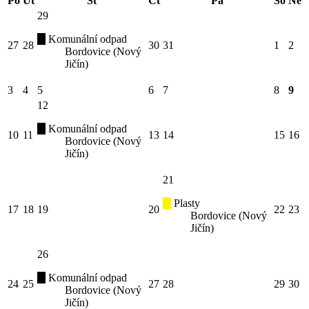
Po
Út
St
Čt
Pá
So
Ne
29
Komunální odpad
27
28
30
31
1
2
Bordovice (Nový
Jičín)
3
4
5
6
7
8
9
12
Komunální odpad
10
11
13
14
15
16
Bordovice (Nový
Jičín)
21
Plasty
17
18
19
20
22
23
Bordovice (Nový
Jičín)
26
Komunální odpad
24
25
27
28
29
30
Bordovice (Nový
Jičín)