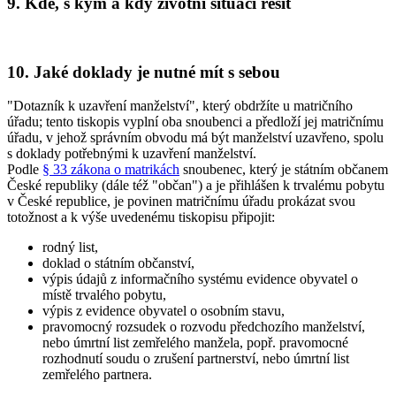
9. Kde, s kým a kdy životní situaci řešit
10. Jaké doklady je nutné mít s sebou
"Dotazník k uzavření manželství", který obdržíte u matričního
úřadu; tento tiskopis vyplní oba snoubenci a předloží jej matričnímu
úřadu, v jehož správním obvodu má být manželství uzavřeno, spolu
s doklady potřebnými k uzavření manželství.
Podle
§ 33 zákona o matrikách
snoubenec, který je státním občanem
České republiky (dále též "občan") a je přihlášen k trvalému pobytu
v České republice, je povinen matričnímu úřadu prokázat svou
totožnost a k výše uvedenému tiskopisu připojit:
rodný list,
doklad o státním občanství,
výpis údajů z informačního systému evidence obyvatel o
místě trvalého pobytu,
výpis z evidence obyvatel o osobním stavu,
pravomocný rozsudek o rozvodu předchozího manželství,
nebo úmrtní list zemřelého manžela, popř. pravomocné
rozhodnutí soudu o zrušení partnerství, nebo úmrtní list
zemřelého partnera.