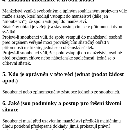
Manželství vzniká svobodným a úplným souhlasným projevem vůle
muže a ženy, kteří hodlají vstoupit do manželství (dále jen
"snoubenci"), že spolu vstupují do manželství.
Sňatečný obřad je veřejný a slavnostní; činí se v přítomnosti dvou
svědků.
Projeví-li snoubenci vůli, že spolu vstupují do manželství, osobně
před orgánem veřejné moci provádějícím sňatečný obřad v
přítomnosti matrikáře, jedná se o
občanský sňatek
.
Projeví-li snoubenci vůli, že spolu vstupují do manželství, osobně
před orgánem církve nebo náboženské společnosti, jedná se o
církevní sňatek
.
5. Kdo je oprávněn v této věci jednat (podat žádost
apod.)
Snoubenci nebo zplnomocněný zástupce jednoho ze snoubenců.
6. Jaké jsou podmínky a postup pro řešení životní
situace
Snoubenci musí před uzavřením manželství předložit matričnímu
úřadu potřebné předepsané doklady, jimiž prokazují právní