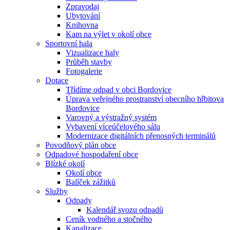
Zpravodaj
Ubytování
Knihovna
Kam na výlet v okolí obce
Sportovní hala
Vizualizace haly
Průběh stavby
Fotogalerie
Dotace
Třídíme odpad v obci Bordovice
Úprava veřejného prostranství obecního hřbitova
Bordovice
Varovný a výstražný systém
Vybavení víceúčelového sálu
Modernizace digitálních přenosných terminálů
Povodňový plán obce
Odpadové hospodaření obce
Blízké okolí
Okolí obce
Balíček zážitků
Služby
Odpady
Kalendář svozu odpadů
Ceník vodného a stočného
Kanalizace