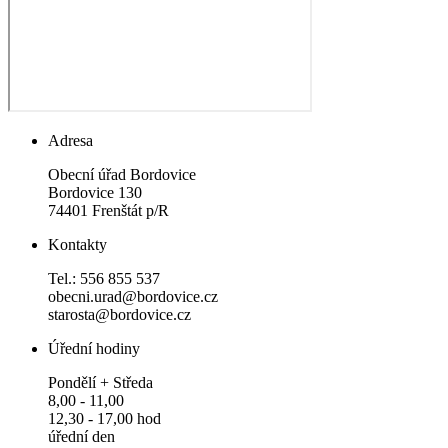
Adresa
Obecní úřad Bordovice
Bordovice 130
74401 Frenštát p/R
Kontakty
Tel.: 556 855 537
obecni.urad@bordovice.cz
starosta@bordovice.cz
Úřední hodiny
Pondělí + Středa
8,00 - 11,00
12,30 - 17,00 hod
úřední den