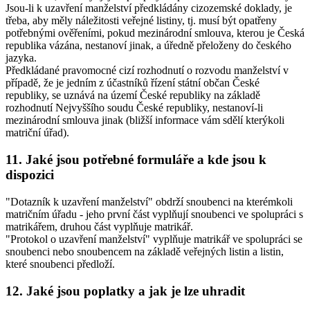
Jsou-li k uzavření manželství předkládány cizozemské doklady, je
třeba, aby měly náležitosti veřejné listiny, tj. musí být opatřeny
potřebnými ověřeními, pokud mezinárodní smlouva, kterou je Česká
republika vázána, nestanoví jinak, a úředně přeloženy do českého
jazyka.
Předkládané pravomocné cizí rozhodnutí o rozvodu manželství v
případě, že je jedním z účastníků řízení státní občan České
republiky, se uznává na území České republiky na základě
rozhodnutí Nejvyššího soudu České republiky, nestanoví-li
mezinárodní smlouva jinak (bližší informace vám sdělí kterýkoli
matriční úřad).
11. Jaké jsou potřebné formuláře a kde jsou k
dispozici
"Dotazník k uzavření manželství" obdrží snoubenci na kterémkoli
matričním úřadu - jeho první část vyplňují snoubenci ve spolupráci s
matrikářem, druhou část vyplňuje matrikář.
"Protokol o uzavření manželství" vyplňuje matrikář ve spolupráci se
snoubenci nebo snoubencem na základě veřejných listin a listin,
které snoubenci předloží.
12. Jaké jsou poplatky a jak je lze uhradit