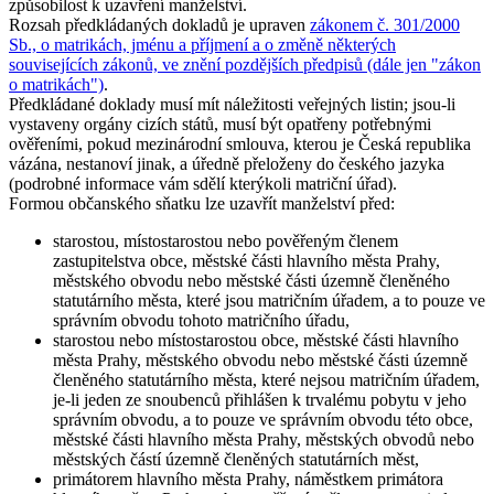
způsobilost k uzavření manželství.
Rozsah předkládaných dokladů je upraven
zákonem č. 301/2000
Sb., o matrikách, jménu a příjmení a o změně některých
souvisejících zákonů, ve znění pozdějších předpisů (dále jen "zákon
o matrikách")
.
Předkládané doklady musí mít náležitosti veřejných listin; jsou-li
vystaveny orgány cizích států, musí být opatřeny potřebnými
ověřeními, pokud mezinárodní smlouva, kterou je Česká republika
vázána, nestanoví jinak, a úředně přeloženy do českého jazyka
(podrobné informace vám sdělí kterýkoli matriční úřad).
Formou
občanského sňatku
lze uzavřít manželství před:
starostou, místostarostou nebo pověřeným členem
zastupitelstva obce, městské části hlavního města Prahy,
městského obvodu nebo městské části územně členěného
statutárního města, které jsou matričním úřadem, a to pouze ve
správním obvodu tohoto matričního úřadu,
starostou nebo místostarostou obce, městské části hlavního
města Prahy, městského obvodu nebo městské části územně
členěného statutárního města, které nejsou matričním úřadem,
je-li jeden ze snoubenců přihlášen k trvalému pobytu v jeho
správním obvodu, a to pouze ve správním obvodu této obce,
městské části hlavního města Prahy, městských obvodů nebo
městských částí územně členěných statutárních měst,
primátorem hlavního města Prahy, náměstkem primátora