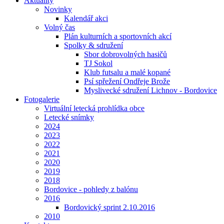
Aktuality
Novinky
Kalendář akci
Volný čas
Plán kulturních a sportovních akcí
Spolky & sdružení
Sbor dobrovolných hasičů
TJ Sokol
Klub futsalu a malé kopané
Psí spřežení Ondřeje Brože
Myslivecké sdružení Lichnov - Bordovice
Fotogalerie
Virtuální letecká prohlídka obce
Letecké snímky
2024
2023
2022
2021
2020
2019
2018
Bordovice - pohledy z balónu
2016
Bordovický sprint 2.10.2016
2010