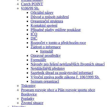
Czech POINT
§106⁄99 Sb.
Oficiální název
Důvod a způsob založení
Organizační struktura
Kontaktní spojení
Případné platby můžete poukázat
IČO
DIČ
Rozpočet v tomto a předchozím roce
Žádosti o informace
formulář
Opravné prostředky
Formuláře
Návody pro řešení nejrůznějších životních situací
Nejdůležitější předpisy
Sazebník úhrad za poskytování informací
Výroční zpráva podle zákona č. 106⁄1999 Sb.
Seznam organizací
Tiskopisy
Program rozvoje obce a Plán rozvoje sportu obce
Bordovice
Poplatky
Životní situace