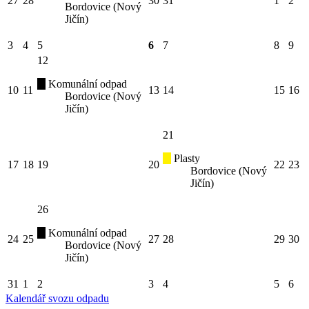
27
28
30
31
1
2
Bordovice (Nový
Jičín)
3
4
5
6
7
8
9
12
Komunální odpad
10
11
13
14
15
16
Bordovice (Nový
Jičín)
21
Plasty
17
18
19
20
22
23
Bordovice (Nový
Jičín)
26
Komunální odpad
24
25
27
28
29
30
Bordovice (Nový
Jičín)
31
1
2
3
4
5
6
Kalendář svozu odpadu