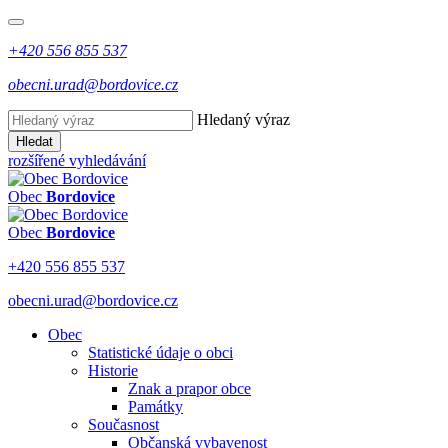
+420 556 855 537
obecni.urad@bordovice.cz
Hledaný výraz
Hledat
rozšířené vyhledávání
Obec
Bordovice
Obec
Bordovice
+420 556 855 537
obecni.urad@bordovice.cz
Obec
Statistické údaje o obci
Historie
Znak a prapor obce
Památky
Současnost
Občanská vybavenost