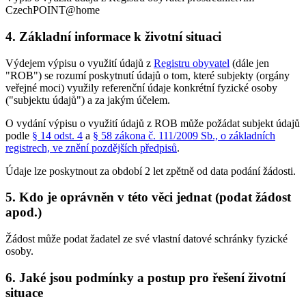
CzechPOINT@home
4. Základní informace k životní situaci
Výdejem výpisu o využití údajů z
Registru obyvatel
(dále jen
"ROB") se rozumí poskytnutí údajů o tom, které subjekty (orgány
veřejné moci) využily referenční údaje konkrétní fyzické osoby
("subjektu údajů") a za jakým účelem.
O vydání výpisu o využití údajů z ROB může požádat subjekt údajů
podle
§ 14 odst. 4
a
§ 58 zákona č. 111/2009 Sb., o základních
registrech, ve znění pozdějších předpisů
.
Údaje lze poskytnout za období 2 let zpětně od data podání žádosti.
5. Kdo je oprávněn v této věci jednat (podat žádost
apod.)
Žádost může podat žadatel ze své vlastní datové schránky fyzické
osoby.
6. Jaké jsou podmínky a postup pro řešení životní
situace