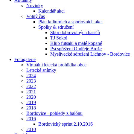
Aktuality
Novinky
Kalendář akci
Volný čas
Plán kulturních a sportovních akcí
Spolky & sdružení
Sbor dobrovolných hasičů
TJ Sokol
Klub futsalu a malé kopané
Psí spřežení Ondřeje Brože
Myslivecké sdružení Lichnov - Bordovice
Fotogalerie
Virtuální letecká prohlídka obce
Letecké snímky
2024
2023
2022
2021
2020
2019
2018
Bordovice - pohledy z balónu
2016
Bordovický sprint 2.10.2016
2010