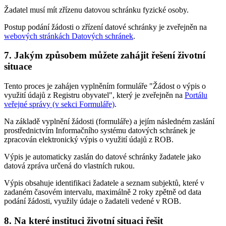
Žadatel musí mít zřízenu datovou schránku fyzické osoby.
Postup podání žádosti o zřízení datové schránky je zveřejněn na
webových stránkách Datových schránek
.
7. Jakým způsobem můžete zahájit řešení životní
situace
Tento proces je zahájen vyplněním formuláře "Žádost o výpis o
využití údajů z Registru obyvatel", který je zveřejněn na
Portálu
veřejné správy (v sekci Formuláře)
.
Na základě vyplnění žádosti (formuláře) a jejím následném zaslání
prostřednictvím Informačního systému datových schránek je
zpracován elektronický výpis o využití údajů z ROB.
Výpis je automaticky zaslán do datové schránky žadatele jako
datová zpráva určená do vlastních rukou.
Výpis obsahuje identifikaci žadatele a seznam subjektů, které v
zadaném časovém intervalu, maximálně 2 roky zpětně od data
podání žádosti, využily údaje o žadateli vedené v ROB.
8. Na které instituci životní situaci řešit