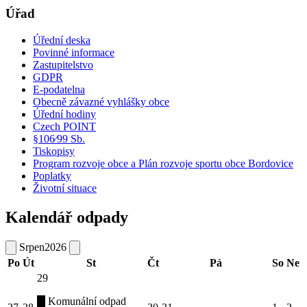
Úřad
Úřední deska
Povinné informace
Zastupitelstvo
GDPR
E-podatelna
Obecně závazné vyhlášky obce
Úřední hodiny
Czech POINT
§106⁄99 Sb.
Tiskopisy
Program rozvoje obce a Plán rozvoje sportu obce Bordovice
Poplatky
Životní situace
Kalendář odpady
Srpen
2026
Po
Út
St
Čt
Pá
So
Ne
29
Komunální odpad