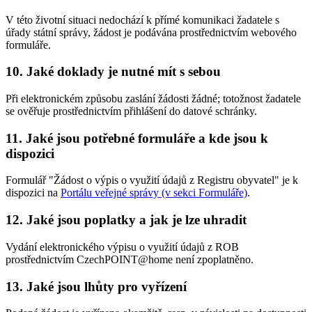
V této životní situaci nedochází k přímé komunikaci žadatele s
úřady státní správy, žádost je podávána prostřednictvím webového
formuláře.
10. Jaké doklady je nutné mít s sebou
Při elektronickém způsobu zaslání žádosti žádné; totožnost žadatele
se ověřuje prostřednictvím přihlášení do datové schránky.
11. Jaké jsou potřebné formuláře a kde jsou k
dispozici
Formulář "Žádost o výpis o využití údajů z Registru obyvatel" je k
dispozici na
Portálu veřejné správy (v sekci Formuláře)
.
12. Jaké jsou poplatky a jak je lze uhradit
Vydání elektronického výpisu o využití údajů z ROB
prostřednictvím CzechPOINT@home není zpoplatněno.
13. Jaké jsou lhůty pro vyřízení