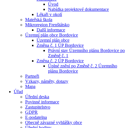
Úvod
Nabídka projektové dokumentace
Lékaři v okolí
Mateřská škola
Mikroregion Frenštátsko
Další informace
Územní plán obce Bordovice
Územní plán obce
Změna č. 1 ÚP Bordovice
Právní stav Územního plánu Bordovice po
Změně č. 1
Změna č. 2 ÚP Bordovice
Úplné znění po Změně č. 2 Územního
plánu Bordovice
Partneři
Vzkazy, náměty, dotazy
Mapa
Úřad
Úřední deska
Povinné informace
Zastupitelstvo
GDPR
E-podatelna
Obecně závazné vyhlášky obce
Úřední hodiny