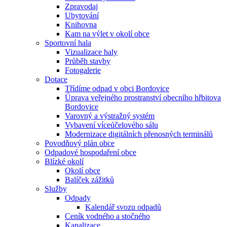
Zpravodaj
Ubytování
Knihovna
Kam na výlet v okolí obce
Sportovní hala
Vizualizace haly
Průběh stavby
Fotogalerie
Dotace
Třídíme odpad v obci Bordovice
Úprava veřejného prostranství obecního hřbitova
Bordovice
Varovný a výstražný systém
Vybavení víceúčelového sálu
Modernizace digitálních přenosných terminálů
Povodňový plán obce
Odpadové hospodaření obce
Blízké okolí
Okolí obce
Balíček zážitků
Služby
Odpady
Kalendář svozu odpadů
Ceník vodného a stočného
Kanalizace