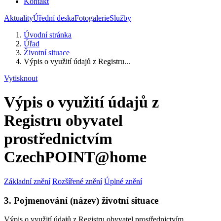
Kontakt
Aktuality
Úřední deska
Fotogalerie
Služby
Úvodní stránka
Úřad
Životní situace
Výpis o využití údajů z Registru...
Vytisknout
Výpis o využití údajů z
Registru obyvatel
prostřednictvím
CzechPOINT@home
Základní znění
Rozšířené znění
Úplné znění
3. Pojmenování (název) životní situace
Výpis o využití údajů z Registru obyvatel prostřednictvím