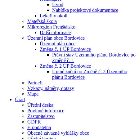
Úvod
Nabídka projektové dokumentace
Lékaři v okolí
Mateřská škola
Mikroregion Frenštátsko
Další informace
Územní plán obce Bordovice
Územní plán obce
Změna č. 1 ÚP Bordovice
Právní stav Územního plánu Bordovice po
Změně č. 1
Změna č. 2 ÚP Bordovice
Úplné znění po Změně č. 2 Územního
plánu Bordovice
Partneři
Vzkazy, náměty, dotazy
Mapa
Úřad
Úřední deska
Povinné informace
Zastupitelstvo
GDPR
E-podatelna
Obecně závazné vyhlášky obce
Úřední hodiny