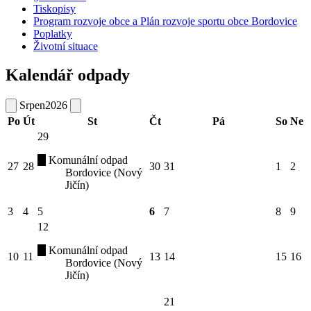
Tiskopisy
Program rozvoje obce a Plán rozvoje sportu obce Bordovice
Poplatky
Životní situace
Kalendář odpady
Srpen
2026
Po
Út
St
Čt
Pá
So
Ne
29
Komunální odpad
27
28
30
31
1
2
Bordovice (Nový
Jičín)
3
4
5
6
7
8
9
12
Komunální odpad
10
11
13
14
15
16
Bordovice (Nový
Jičín)
21