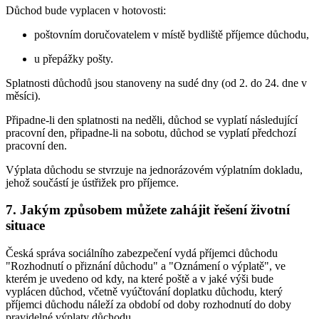
Důchod bude vyplacen v hotovosti:
poštovním doručovatelem v místě bydliště příjemce důchodu,
u přepážky pošty.
Splatnosti důchodů jsou stanoveny na sudé dny (od 2. do 24. dne v
měsíci).
Připadne-li den splatnosti na neděli, důchod se vyplatí následující
pracovní den, připadne-li na sobotu, důchod se vyplatí předchozí
pracovní den.
Výplata důchodu se stvrzuje na jednorázovém výplatním dokladu,
jehož součástí je ústřižek pro příjemce.
7. Jakým způsobem můžete zahájit řešení životní
situace
Česká správa sociálního zabezpečení vydá příjemci důchodu
"Rozhodnutí o přiznání důchodu" a "Oznámení o výplatě", ve
kterém je uvedeno od kdy, na které poště a v jaké výši bude
vyplácen důchod, včetně vyúčtování doplatku důchodu, který
příjemci důchodu náleží za období od doby rozhodnutí do doby
pravidelné výplaty důchodu.