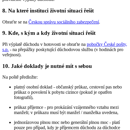
8. Na které instituci životní situaci řešit
Obraťte se na
Českou správu sociálního zabezpečení
.
9. Kde, s kým a kdy životní situaci řešit
Při výplatě důchodu v hotovosti se obraťte na
pobočky České pošty,
s.p.
- na přepážky poskytující důchodovou službu (v hodinách pro
veřejnost).
10. Jaké doklady je nutné mít s sebou
Na poště předložte:
platný osobní doklad - občanský průkaz, cestovní pas nebo
průkaz o povolení k pobytu cizince (pokud je opatřen
fotografií),
průkaz příjemce - pro prokázání vzájemného vztahu mezi
manželi; v průkazu musí být manžel / manželka uvedena,
jednorázovou plnou moc nebo generální plnou moc - platí
pouze pro případ, kdy je příjemcem důchodu za důchodce