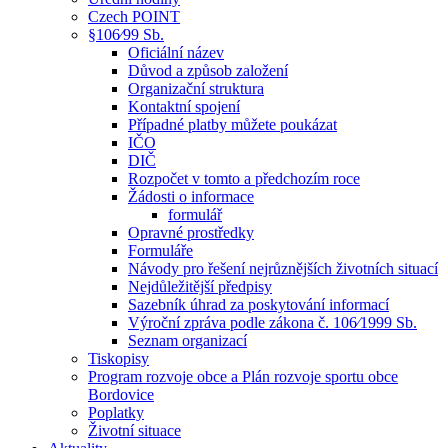
Czech POINT
§106⁄99 Sb.
Oficiální název
Důvod a způsob založení
Organizační struktura
Kontaktní spojení
Případné platby můžete poukázat
IČO
DIČ
Rozpočet v tomto a předchozím roce
Žádosti o informace
formulář
Opravné prostředky
Formuláře
Návody pro řešení nejrůznějších životních situací
Nejdůležitější předpisy
Sazebník úhrad za poskytování informací
Výroční zpráva podle zákona č. 106⁄1999 Sb.
Seznam organizací
Tiskopisy
Program rozvoje obce a Plán rozvoje sportu obce
Bordovice
Poplatky
Životní situace