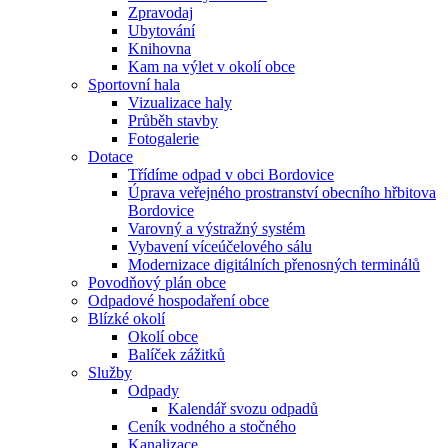
Zpravodaj
Ubytování
Knihovna
Kam na výlet v okolí obce
Sportovní hala
Vizualizace haly
Průběh stavby
Fotogalerie
Dotace
Třídíme odpad v obci Bordovice
Úprava veřejného prostranství obecního hřbitova
Bordovice
Varovný a výstražný systém
Vybavení víceúčelového sálu
Modernizace digitálních přenosných terminálů
Povodňový plán obce
Odpadové hospodaření obce
Blízké okolí
Okolí obce
Balíček zážitků
Služby
Odpady
Kalendář svozu odpadů
Ceník vodného a stočného
Kanalizace