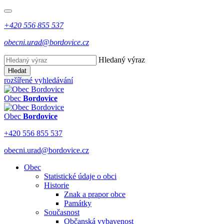
+420 556 855 537
obecni.urad@bordovice.cz
Hledaný výraz
Hledat
rozšířené vyhledávání
Obec
Bordovice
Obec
Bordovice
+420 556 855 537
obecni.urad@bordovice.cz
Obec
Statistické údaje o obci
Historie
Znak a prapor obce
Památky
Současnost
Občanská vybavenost