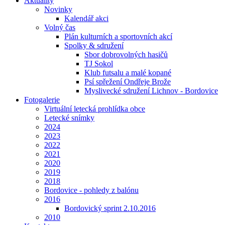
Aktuality
Novinky
Kalendář akci
Volný čas
Plán kulturních a sportovních akcí
Spolky & sdružení
Sbor dobrovolných hasičů
TJ Sokol
Klub futsalu a malé kopané
Psí spřežení Ondřeje Brože
Myslivecké sdružení Lichnov - Bordovice
Fotogalerie
Virtuální letecká prohlídka obce
Letecké snímky
2024
2023
2022
2021
2020
2019
2018
Bordovice - pohledy z balónu
2016
Bordovický sprint 2.10.2016
2010