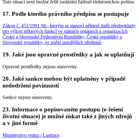
Tuto situaci není možné řešit zasláním žádosti elektronickou poštou.
17. Podle kterého právního předpisu se postupuje
Zákon č. 451/1991 Sb., kterým se stanoví některé další předpoklady
pro výkon některých funkcí ve státních orgánech a organizacích
České a Slovenské Federativní Republiky, České republiky a
Slovenské republiky, ve znění pozdějších předpisů
19. Jaké jsou opravné prostředky a jak se uplatňují
Opravné prostředky nejsou stanoveny.
20. Jaké sankce mohou být uplatněny v případě
nedodržení povinností
Sankce nejsou stanoveny.
23. Informace o popisovaném postupu (o řešení
životní situace) je možné získat také z jiných zdrojů
a v jiné formě
Ministerstvo vnitra / Lustrace