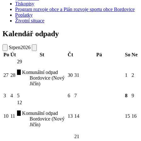
Tiskopisy
Program rozvoje obce a Plán rozvoje sportu obce Bordovice
Poplatky
Životní situace
Kalendář odpady
Srpen
2026
Po
Út
St
Čt
Pá
So
Ne
29
Komunální odpad
27
28
30
31
1
2
Bordovice (Nový
Jičín)
3
4
5
6
7
8
9
12
Komunální odpad
10
11
13
14
15
16
Bordovice (Nový
Jičín)
21