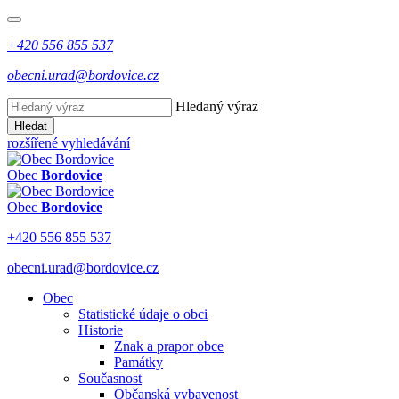
+420 556 855 537
obecni.urad@bordovice.cz
Hledaný výraz
Hledat
rozšířené vyhledávání
Obec
Bordovice
Obec
Bordovice
+420 556 855 537
obecni.urad@bordovice.cz
Obec
Statistické údaje o obci
Historie
Znak a prapor obce
Památky
Současnost
Občanská vybavenost