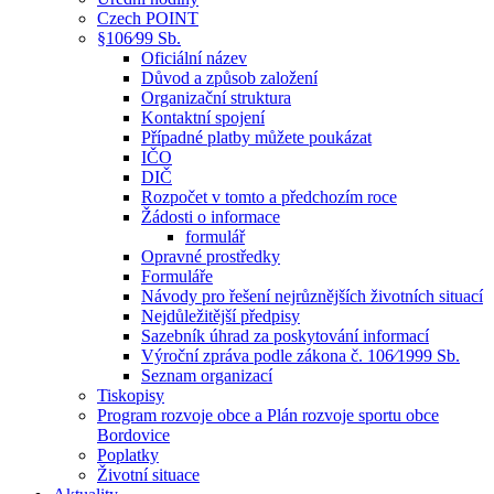
Czech POINT
§106⁄99 Sb.
Oficiální název
Důvod a způsob založení
Organizační struktura
Kontaktní spojení
Případné platby můžete poukázat
IČO
DIČ
Rozpočet v tomto a předchozím roce
Žádosti o informace
formulář
Opravné prostředky
Formuláře
Návody pro řešení nejrůznějších životních situací
Nejdůležitější předpisy
Sazebník úhrad za poskytování informací
Výroční zpráva podle zákona č. 106⁄1999 Sb.
Seznam organizací
Tiskopisy
Program rozvoje obce a Plán rozvoje sportu obce
Bordovice
Poplatky
Životní situace