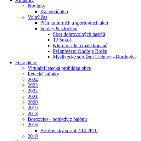
Aktuality
Novinky
Kalendář akci
Volný čas
Plán kulturních a sportovních akcí
Spolky & sdružení
Sbor dobrovolných hasičů
TJ Sokol
Klub futsalu a malé kopané
Psí spřežení Ondřeje Brože
Myslivecké sdružení Lichnov - Bordovice
Fotogalerie
Virtuální letecká prohlídka obce
Letecké snímky
2024
2023
2022
2021
2020
2019
2018
Bordovice - pohledy z balónu
2016
Bordovický sprint 2.10.2016
2010