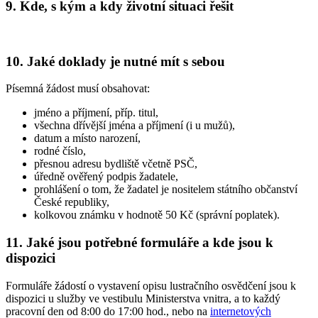
9. Kde, s kým a kdy životní situaci řešit
10. Jaké doklady je nutné mít s sebou
Písemná žádost musí obsahovat:
jméno a příjmení, příp. titul,
všechna dřívější jména a příjmení (i u mužů),
datum a místo narození,
rodné číslo,
přesnou adresu bydliště včetně PSČ,
úředně ověřený podpis žadatele,
prohlášení o tom, že žadatel je nositelem státního občanství
České republiky,
kolkovou známku v hodnotě 50 Kč (správní poplatek).
11. Jaké jsou potřebné formuláře a kde jsou k
dispozici
Formuláře žádostí o vystavení opisu lustračního osvědčení jsou k
dispozici u služby ve vestibulu Ministerstva vnitra, a to každý
pracovní den od 8:00 do 17:00 hod., nebo na
internetových