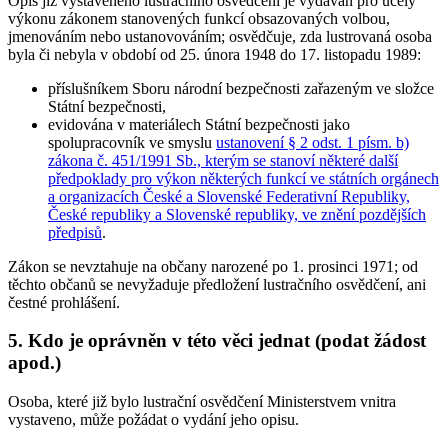
Opis již vystaveného lustračního osvědčení je vydáván pro účely
výkonu zákonem stanovených funkcí obsazovaných volbou,
jmenováním nebo ustanovováním; osvědčuje, zda lustrovaná osoba
byla či nebyla v období od 25. února 1948 do 17. listopadu 1989:
příslušníkem Sboru národní bezpečnosti zařazeným ve složce
Státní bezpečnosti,
evidována v materiálech Státní bezpečnosti jako
spolupracovník ve smyslu
ustanovení § 2 odst. 1 písm. b)
zákona č. 451/1991 Sb., kterým se stanoví některé další
předpoklady pro výkon některých funkcí ve státních orgánech
a organizacích České a Slovenské Federativní Republiky,
České republiky a Slovenské republiky, ve znění pozdějších
předpisů
.
Zákon se nevztahuje na občany narozené po 1. prosinci 1971; od
těchto občanů se nevyžaduje předložení lustračního osvědčení, ani
čestné prohlášení.
5. Kdo je oprávněn v této věci jednat (podat žádost
apod.)
Osoba, které již bylo lustrační osvědčení Ministerstvem vnitra
vystaveno, může požádat o vydání jeho opisu.