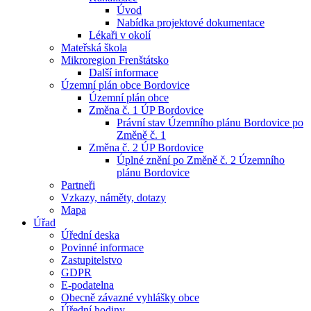
Úvod
Nabídka projektové dokumentace
Lékaři v okolí
Mateřská škola
Mikroregion Frenštátsko
Další informace
Územní plán obce Bordovice
Územní plán obce
Změna č. 1 ÚP Bordovice
Právní stav Územního plánu Bordovice po
Změně č. 1
Změna č. 2 ÚP Bordovice
Úplné znění po Změně č. 2 Územního
plánu Bordovice
Partneři
Vzkazy, náměty, dotazy
Mapa
Úřad
Úřední deska
Povinné informace
Zastupitelstvo
GDPR
E-podatelna
Obecně závazné vyhlášky obce
Úřední hodiny