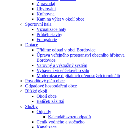
Zpravodaj
Ubytování
Knihovna
Kam na výlet v okolí obce
Sportovní hala
Vizualizace haly
Průběh stavby
Fotogalerie
Dotace
Třídíme odpad v obci Bordovice
Úprava veřejného prostranství obecního hřbitova
Bordovice
Varovný a výstražný systém
Vybavení víceúčelového sálu
Modernizace digitálních přenosných terminálů
Povodňový plán obce
Odpadové hospodaření obce
Blízké okolí
Okolí obce
Balíček zážitků
Služby
Odpady
Kalendář svozu odpadů
Ceník vodného a stočného
Kanalizace