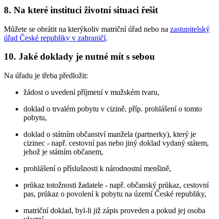
8. Na které instituci životní situaci řešit
Můžete se obrátit na kterýkoliv matriční úřad nebo na
zastupitelský
úřad České republiky v zahraničí
.
10. Jaké doklady je nutné mít s sebou
Na úřadu je třeba předložit:
žádost o uvedení příjmení v mužském tvaru,
doklad o trvalém pobytu v cizině, příp. prohlášení o tomto
pobytu,
doklad o státním občanství manžela (partnerky), který je
cizinec - např. cestovní pas nebo jiný doklad vydaný státem,
jehož je státním občanem,
prohlášení o příslušnosti k národnostní menšině,
průkaz totožnosti žadatele - např. občanský průkaz, cestovní
pas, průkaz o povolení k pobytu na území České republiky,
matriční doklad, byl-li již zápis proveden a pokud jej osoba