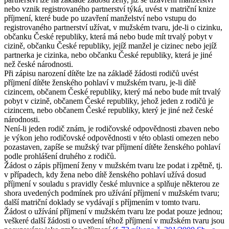
nebo vznik registrovaného partnerství týká, uvést v matriční knize
příjmení, které bude po uzavření manželství nebo vstupu do
registrovaného partnerství užívat, v mužském tvaru, jde-li o cizinku,
občanku České republiky, která má nebo bude mít trvalý pobyt v
cizině, občanku České republiky, jejíž manžel je cizinec nebo jejíž
partnerka je cizinka, nebo občanku České republiky, která je jiné
než české národnosti.
Při zápisu narození dítěte lze na základě žádosti rodičů uvést
příjmení dítěte ženského pohlaví v mužském tvaru, je-li dítě
cizincem, občanem České republiky, který má nebo bude mít trvalý
pobyt v cizině, občanem České republiky, jehož jeden z rodičů je
cizincem, nebo občanem České republiky, který je jiné než české
národnosti.
Není-li jeden rodič znám, je rodičovské odpovědnosti zbaven nebo
je výkon jeho rodičovské odpovědnosti v této oblasti omezen nebo
pozastaven, zapíše se mužský tvar příjmení dítěte ženského pohlaví
podle prohlášení druhého z rodičů.
Žádost o zápis příjmení ženy v mužském tvaru lze podat i zpětně, tj.
v případech, kdy žena nebo dítě ženského pohlaví užívá dosud
příjmení v souladu s pravidly české mluvnice a splňuje některou ze
shora uvedených podmínek pro užívání příjmení v mužském tvaru;
další matriční doklady se vydávají s příjmením v tomto tvaru.
Žádost o užívání příjmení v mužském tvaru lze podat pouze jednou;
veškeré další žádosti o uvedení téhož příjmení v mužském tvaru jsou