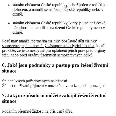
státním občanem České republiky, jehož jeden z rodičů je
cizincem, a narodil se na území České republiky nebo v
cizině,
státním občanem České republiky, který je jiné než české
národnosti a narodil se na území České republiky nebo v
cizině.
Pozůstalý manžel/partnerka cizinky, pozůstalé děti cizinky,
sourozenec, zplnomocněný zástupce nebo fyzická osoba
, která
prokáže, že je to nezbytné pro uplatnění jejích práv před orgány
státu nebo před orgány územních samosprávných celků
.
6. Jaké jsou podmínky a postup pro řešení životní
situace
Splnění všech požadovaných náležitostí.
Žádost o užívání příjmení v mužském tvaru lze podat pouze jednou.
7. Jakým způsobem můžete zahájit řešení životní
situace
Podáním písemné žádosti na příslušný úřad.