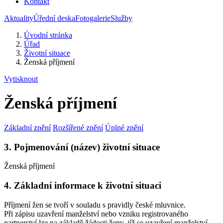
Kontakt
Aktuality
Úřední deska
Fotogalerie
Služby
Úvodní stránka
Úřad
Životní situace
Ženská příjmení
Vytisknout
Ženská příjmení
Základní znění
Rozšířené znění
Úplné znění
3. Pojmenování (název) životní situace
Ženská příjmení
4. Základní informace k životní situaci
Příjmení žen se tvoří v souladu s pravidly české mluvnice.
Při zápisu uzavření manželství nebo vzniku registrovaného
partnerství lze na základě žádosti ženy, jíž se uzavření manželství