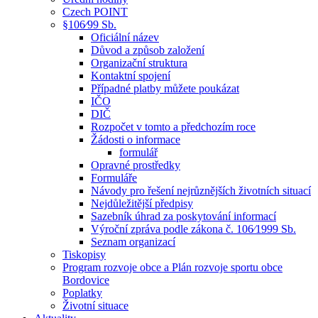
Czech POINT
§106⁄99 Sb.
Oficiální název
Důvod a způsob založení
Organizační struktura
Kontaktní spojení
Případné platby můžete poukázat
IČO
DIČ
Rozpočet v tomto a předchozím roce
Žádosti o informace
formulář
Opravné prostředky
Formuláře
Návody pro řešení nejrůznějších životních situací
Nejdůležitější předpisy
Sazebník úhrad za poskytování informací
Výroční zpráva podle zákona č. 106⁄1999 Sb.
Seznam organizací
Tiskopisy
Program rozvoje obce a Plán rozvoje sportu obce
Bordovice
Poplatky
Životní situace