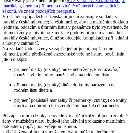
posuzovány jako změna příjmení (
§ 72 zákona č. 301/2000 Sb., o
matrikách, jménu a příjmení a o změně některých souvisejících
zákonů, ve znění pozdějších předpisů
).
V ostatních případech se ženská příjmení zapisují v souladu s
pravidly české mluvnice; je však možné, aby na matričním dokladu
(rodném, oddacím a úmrtním listu) v poznámce bylo vysvětleno, že
příjmení ženy je utvořeno z mužské podoby příjmení v souladu s
pravidly české mluvnice, čímž se předejde komplikacím při jednání
s úřady v zahraničí.
Na základě žádosti ženy se zapíše její příjmení, popř. rodné
příjmení,
podle předložené cizozemské veřejné listiny, popř. listin
,
jde-li o zápis:
příjmení matky (cizinky) muže nebo ženy, kteří uzavírají
manželství, do knihy manželství a na oddacím listu,
příjmení matky (cizinky) dítěte do knihy narození a na
rodném listu dítěte a
příjmení pozůstalé manželky či partnerky (cizinky) do knihy
úmrtí a na úmrtním listu zemřelého manžela či partnerky.
Při zápisu úmrtí cizinky se uvede v matriční knize příjmení zemřelé
ženy v mužském tvaru, bude-li jeho užívání prokázáno matričním
dokladem, popř. jinou veřejnou listinou.
Užívá-li žena příjmení v mužském tvaru, může u kteréhokoli