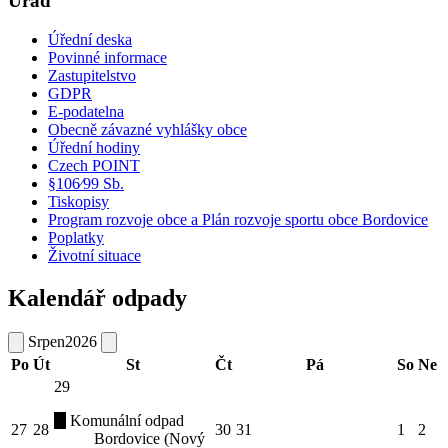
Úřad
Úřední deska
Povinné informace
Zastupitelstvo
GDPR
E-podatelna
Obecně závazné vyhlášky obce
Úřední hodiny
Czech POINT
§106⁄99 Sb.
Tiskopisy
Program rozvoje obce a Plán rozvoje sportu obce Bordovice
Poplatky
Životní situace
Kalendář odpady
Srpen
2026
Po
Út
St
Čt
Pá
So
Ne
29
Komunální odpad
27
28
30
31
1
2
Bordovice (Nový