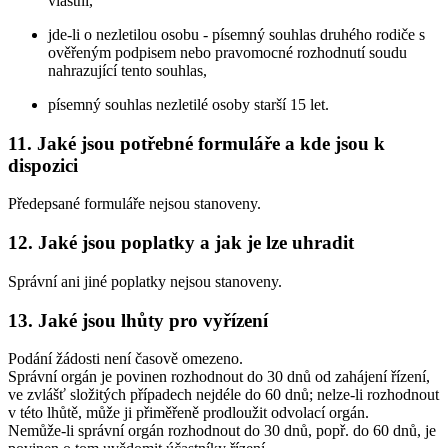
vlastní,
jde-li o nezletilou osobu - písemný souhlas druhého rodiče s
ověřeným podpisem nebo pravomocné rozhodnutí soudu
nahrazující tento souhlas,
písemný souhlas nezletilé osoby starší 15 let.
11. Jaké jsou potřebné formuláře a kde jsou k
dispozici
Předepsané formuláře nejsou stanoveny.
12. Jaké jsou poplatky a jak je lze uhradit
Správní ani jiné poplatky nejsou stanoveny.
13. Jaké jsou lhůty pro vyřízení
Podání žádosti není časově omezeno.
Správní orgán je povinen rozhodnout do 30 dnů od zahájení řízení,
ve zvlášť složitých případech nejdéle do 60 dnů; nelze-li rozhodnout
v této lhůtě, může ji přiměřeně prodloužit odvolací orgán.
Nemůže-li správní orgán rozhodnout do 30 dnů, popř. do 60 dnů, je