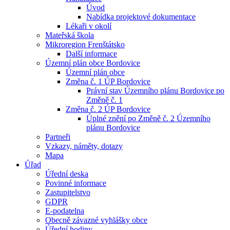
Úvod
Nabídka projektové dokumentace
Lékaři v okolí
Mateřská škola
Mikroregion Frenštátsko
Další informace
Územní plán obce Bordovice
Územní plán obce
Změna č. 1 ÚP Bordovice
Právní stav Územního plánu Bordovice po
Změně č. 1
Změna č. 2 ÚP Bordovice
Úplné znění po Změně č. 2 Územního
plánu Bordovice
Partneři
Vzkazy, náměty, dotazy
Mapa
Úřad
Úřední deska
Povinné informace
Zastupitelstvo
GDPR
E-podatelna
Obecně závazné vyhlášky obce
Úřední hodiny