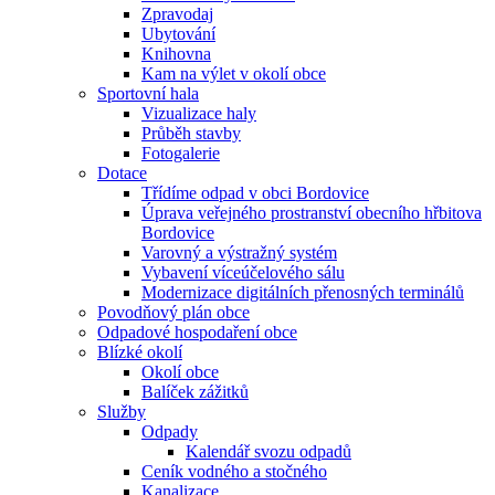
Zpravodaj
Ubytování
Knihovna
Kam na výlet v okolí obce
Sportovní hala
Vizualizace haly
Průběh stavby
Fotogalerie
Dotace
Třídíme odpad v obci Bordovice
Úprava veřejného prostranství obecního hřbitova
Bordovice
Varovný a výstražný systém
Vybavení víceúčelového sálu
Modernizace digitálních přenosných terminálů
Povodňový plán obce
Odpadové hospodaření obce
Blízké okolí
Okolí obce
Balíček zážitků
Služby
Odpady
Kalendář svozu odpadů
Ceník vodného a stočného
Kanalizace