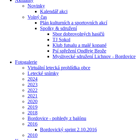
Aktuality
Novinky
Kalendář akci
Volný čas
Plán kulturních a sportovních akcí
Spolky & sdružení
Sbor dobrovolných hasičů
TJ Sokol
Klub futsalu a malé kopané
Psí spřežení Ondřeje Brože
Myslivecké sdružení Lichnov - Bordovice
Fotogalerie
Virtuální letecká prohlídka obce
Letecké snímky
2024
2023
2022
2021
2020
2019
2018
Bordovice - pohledy z balónu
2016
Bordovický sprint 2.10.2016
2010