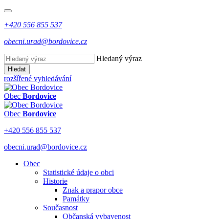
+420 556 855 537
obecni.urad@bordovice.cz
Hledaný výraz
Hledat
rozšířené vyhledávání
Obec
Bordovice
Obec
Bordovice
+420 556 855 537
obecni.urad@bordovice.cz
Obec
Statistické údaje o obci
Historie
Znak a prapor obce
Památky
Současnost
Občanská vybavenost