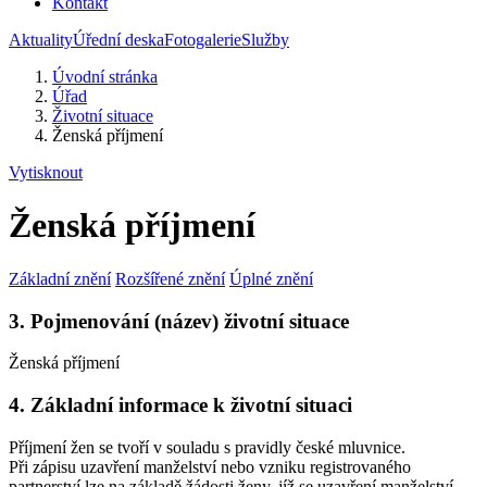
Kontakt
Aktuality
Úřední deska
Fotogalerie
Služby
Úvodní stránka
Úřad
Životní situace
Ženská příjmení
Vytisknout
Ženská příjmení
Základní znění
Rozšířené znění
Úplné znění
3. Pojmenování (název) životní situace
Ženská příjmení
4. Základní informace k životní situaci
Příjmení žen se tvoří v souladu s pravidly české mluvnice.
Při zápisu uzavření manželství nebo vzniku registrovaného
partnerství lze na základě žádosti ženy, jíž se uzavření manželství