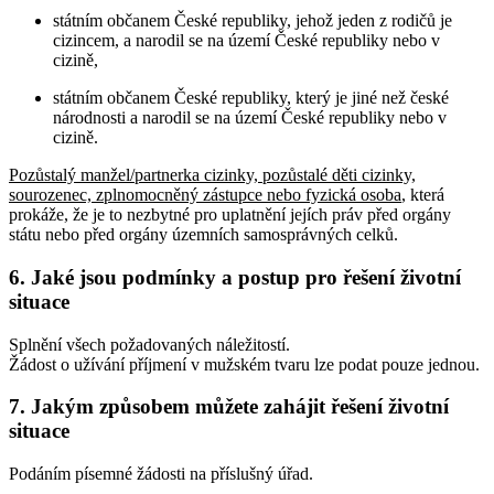
státním občanem České republiky, jehož jeden z rodičů je
cizincem, a narodil se na území České republiky nebo v
cizině,
státním občanem České republiky, který je jiné než české
národnosti a narodil se na území České republiky nebo v
cizině.
Pozůstalý manžel/partnerka cizinky, pozůstalé děti cizinky,
sourozenec, zplnomocněný zástupce nebo fyzická osoba
, která
prokáže, že je to nezbytné pro uplatnění jejích práv před orgány
státu nebo před orgány územních samosprávných celků
.
6. Jaké jsou podmínky a postup pro řešení životní
situace
Splnění všech požadovaných náležitostí.
Žádost o užívání příjmení v mužském tvaru lze podat pouze jednou.
7. Jakým způsobem můžete zahájit řešení životní
situace
Podáním písemné žádosti na příslušný úřad.