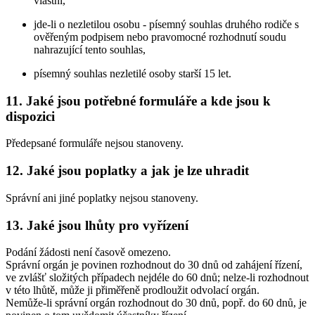
vlastní,
jde-li o nezletilou osobu - písemný souhlas druhého rodiče s
ověřeným podpisem nebo pravomocné rozhodnutí soudu
nahrazující tento souhlas,
písemný souhlas nezletilé osoby starší 15 let.
11. Jaké jsou potřebné formuláře a kde jsou k
dispozici
Předepsané formuláře nejsou stanoveny.
12. Jaké jsou poplatky a jak je lze uhradit
Správní ani jiné poplatky nejsou stanoveny.
13. Jaké jsou lhůty pro vyřízení
Podání žádosti není časově omezeno.
Správní orgán je povinen rozhodnout do 30 dnů od zahájení řízení,
ve zvlášť složitých případech nejdéle do 60 dnů; nelze-li rozhodnout
v této lhůtě, může ji přiměřeně prodloužit odvolací orgán.
Nemůže-li správní orgán rozhodnout do 30 dnů, popř. do 60 dnů, je