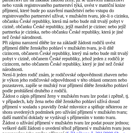
nebo vznik registrovaného partnerství týká, uvést v matriční knize
příjmení, které bude po uzavření manželství nebo vstupu do
registrovaného partnerství užívat, v mužském tvaru, jde-li o cizinku,
občanku České republiky, která má nebo bude mít trvalý pobyt v
cizině, občanku České republiky, jejíž manžel je cizinec nebo jejíž
partnerka je cizinka, nebo občanku České republiky, která je jiné
než české národnosti.
Při zápisu narození dítěte lze na základě žádosti rodičů uvést
příjmení dítěte ženského pohlaví v mužském tvaru, je-li dítě
cizincem, občanem České republiky, který má nebo bude mít trvalý
pobyt v cizině, občanem České republiky, jehož jeden z rodičů je
cizincem, nebo občanem České republiky, který je jiné než české
národnosti.
Není-li jeden rodič znám, je rodičovské odpovědnosti zbaven nebo
je výkon jeho rodičovské odpovědnosti v této oblasti omezen nebo
pozastaven, zapíše se mužský tvar příjmení dítěte ženského pohlaví
podle prohlášení druhého z rodičů.
Žádost o zápis příjmení ženy v mužském tvaru lze podat i zpětně, tj.
v případech, kdy žena nebo dítě ženského pohlaví užívá dosud
příjmení v souladu s pravidly české mluvnice a splňuje některou ze
shora uvedených podmínek pro užívání příjmení v mužském tvaru;
další matriční doklady se vydávají s příjmením v tomto tvaru.
Žádost o užívání příjmení v mužském tvaru lze podat pouze jednou;
veškeré další žádosti o uvedení téhož příjmení v mužském tvaru jsou