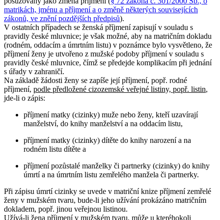
posuzovány jako změna příjmení (
§ 72 zákona č. 301/2000 Sb., o
matrikách, jménu a příjmení a o změně některých souvisejících
zákonů, ve znění pozdějších předpisů
).
V ostatních případech se ženská příjmení zapisují v souladu s
pravidly české mluvnice; je však možné, aby na matričním dokladu
(rodném, oddacím a úmrtním listu) v poznámce bylo vysvětleno, že
příjmení ženy je utvořeno z mužské podoby příjmení v souladu s
pravidly české mluvnice, čímž se předejde komplikacím při jednání
s úřady v zahraničí.
Na základě žádosti ženy se zapíše její příjmení, popř. rodné
příjmení,
podle předložené cizozemské veřejné listiny, popř. listin
,
jde-li o zápis:
příjmení matky (cizinky) muže nebo ženy, kteří uzavírají
manželství, do knihy manželství a na oddacím listu,
příjmení matky (cizinky) dítěte do knihy narození a na
rodném listu dítěte a
příjmení pozůstalé manželky či partnerky (cizinky) do knihy
úmrtí a na úmrtním listu zemřelého manžela či partnerky.
Při zápisu úmrtí cizinky se uvede v matriční knize příjmení zemřelé
ženy v mužském tvaru, bude-li jeho užívání prokázáno matričním
dokladem, popř. jinou veřejnou listinou.
Užívá-li žena příjmení v mužském tvaru, může u kteréhokoli