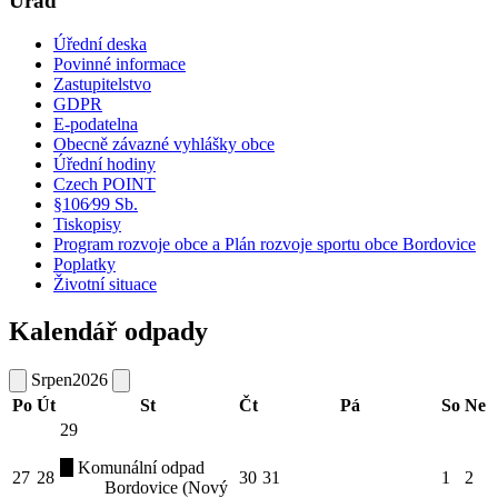
Úřad
Úřední deska
Povinné informace
Zastupitelstvo
GDPR
E-podatelna
Obecně závazné vyhlášky obce
Úřední hodiny
Czech POINT
§106⁄99 Sb.
Tiskopisy
Program rozvoje obce a Plán rozvoje sportu obce Bordovice
Poplatky
Životní situace
Kalendář odpady
Srpen
2026
Po
Út
St
Čt
Pá
So
Ne
29
Komunální odpad
27
28
30
31
1
2
Bordovice (Nový