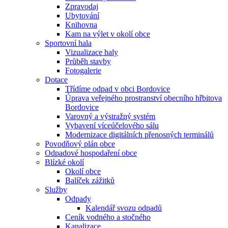
Zpravodaj
Ubytování
Knihovna
Kam na výlet v okolí obce
Sportovní hala
Vizualizace haly
Průběh stavby
Fotogalerie
Dotace
Třídíme odpad v obci Bordovice
Úprava veřejného prostranství obecního hřbitova
Bordovice
Varovný a výstražný systém
Vybavení víceúčelového sálu
Modernizace digitálních přenosných terminálů
Povodňový plán obce
Odpadové hospodaření obce
Blízké okolí
Okolí obce
Balíček zážitků
Služby
Odpady
Kalendář svozu odpadů
Ceník vodného a stočného
Kanalizace