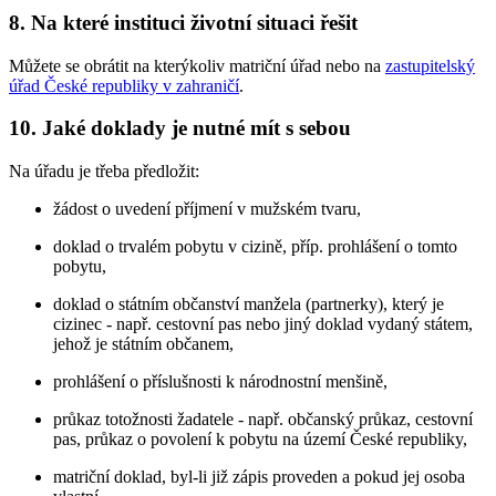
8. Na které instituci životní situaci řešit
Můžete se obrátit na kterýkoliv matriční úřad nebo na
zastupitelský
úřad České republiky v zahraničí
.
10. Jaké doklady je nutné mít s sebou
Na úřadu je třeba předložit:
žádost o uvedení příjmení v mužském tvaru,
doklad o trvalém pobytu v cizině, příp. prohlášení o tomto
pobytu,
doklad o státním občanství manžela (partnerky), který je
cizinec - např. cestovní pas nebo jiný doklad vydaný státem,
jehož je státním občanem,
prohlášení o příslušnosti k národnostní menšině,
průkaz totožnosti žadatele - např. občanský průkaz, cestovní
pas, průkaz o povolení k pobytu na území České republiky,
matriční doklad, byl-li již zápis proveden a pokud jej osoba