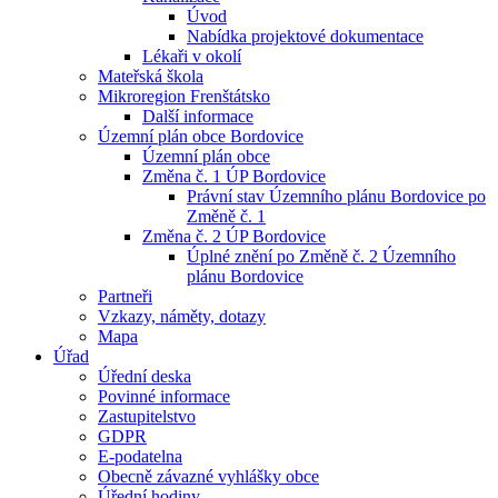
Úvod
Nabídka projektové dokumentace
Lékaři v okolí
Mateřská škola
Mikroregion Frenštátsko
Další informace
Územní plán obce Bordovice
Územní plán obce
Změna č. 1 ÚP Bordovice
Právní stav Územního plánu Bordovice po
Změně č. 1
Změna č. 2 ÚP Bordovice
Úplné znění po Změně č. 2 Územního
plánu Bordovice
Partneři
Vzkazy, náměty, dotazy
Mapa
Úřad
Úřední deska
Povinné informace
Zastupitelstvo
GDPR
E-podatelna
Obecně závazné vyhlášky obce
Úřední hodiny