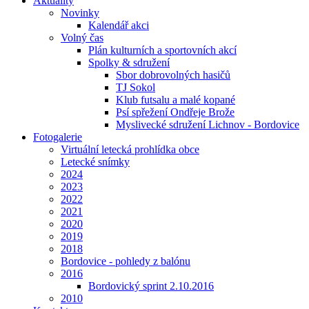
Aktuality
Novinky
Kalendář akci
Volný čas
Plán kulturních a sportovních akcí
Spolky & sdružení
Sbor dobrovolných hasičů
TJ Sokol
Klub futsalu a malé kopané
Psí spřežení Ondřeje Brože
Myslivecké sdružení Lichnov - Bordovice
Fotogalerie
Virtuální letecká prohlídka obce
Letecké snímky
2024
2023
2022
2021
2020
2019
2018
Bordovice - pohledy z balónu
2016
Bordovický sprint 2.10.2016
2010