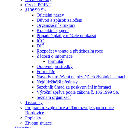
Czech POINT
§106⁄99 Sb.
Oficiální název
Důvod a způsob založení
Organizační struktura
Kontaktní spojení
Případné platby můžete poukázat
IČO
DIČ
Rozpočet v tomto a předchozím roce
Žádosti o informace
formulář
Opravné prostředky
Formuláře
Návody pro řešení nejrůznějších životních situací
Nejdůležitější předpisy
Sazebník úhrad za poskytování informací
Výroční zpráva podle zákona č. 106⁄1999 Sb.
Seznam organizací
Tiskopisy
Program rozvoje obce a Plán rozvoje sportu obce
Bordovice
Poplatky
Životní situace