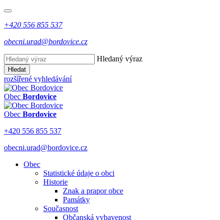
+420 556 855 537
obecni.urad@bordovice.cz
Hledaný výraz
Hledat
rozšířené vyhledávání
Obec
Bordovice
Obec
Bordovice
+420 556 855 537
obecni.urad@bordovice.cz
Obec
Statistické údaje o obci
Historie
Znak a prapor obce
Památky
Současnost
Občanská vybavenost