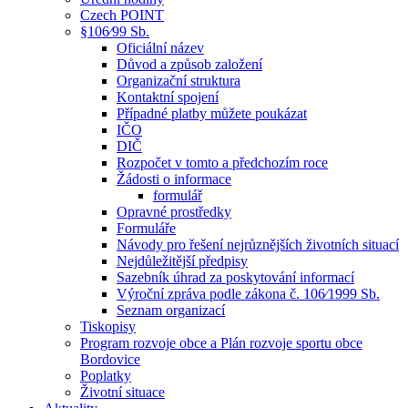
Czech POINT
§106⁄99 Sb.
Oficiální název
Důvod a způsob založení
Organizační struktura
Kontaktní spojení
Případné platby můžete poukázat
IČO
DIČ
Rozpočet v tomto a předchozím roce
Žádosti o informace
formulář
Opravné prostředky
Formuláře
Návody pro řešení nejrůznějších životních situací
Nejdůležitější předpisy
Sazebník úhrad za poskytování informací
Výroční zpráva podle zákona č. 106⁄1999 Sb.
Seznam organizací
Tiskopisy
Program rozvoje obce a Plán rozvoje sportu obce
Bordovice
Poplatky
Životní situace