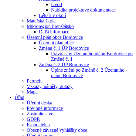
Úvod
Nabídka projektové dokumentace
Lékaři v okolí
Mateřská škola
Mikroregion Frenštátsko
Další informace
Územní plán obce Bordovice
Územní plán obce
Změna č. 1 ÚP Bordovice
Právní stav Územního plánu Bordovice po
Změně č. 1
Změna č. 2 ÚP Bordovice
Úplné znění po Změně č. 2 Územního
plánu Bordovice
Partneři
Vzkazy, náměty, dotazy
Mapa
Úřad
Úřední deska
Povinné informace
Zastupitelstvo
GDPR
E-podatelna
Obecně závazné vyhlášky obce
Úřední hodiny