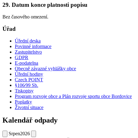
29. Datum konce platnosti popisu
Bez časového omezení.
Úřad
Úřední deska
Povinné informace
Zastupitelstvo
GDPR
E-podatelna
Obecně závazné vyhlášky obce
Úřední hodiny
Czech POINT
§106⁄99 Sb.
Tiskopisy
Program rozvoje obce a Plán rozvoje sportu obce Bordovice
Poplatky
Životní situace
Kalendář odpady
Srpen
2026