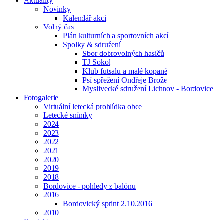
Aktuality
Novinky
Kalendář akci
Volný čas
Plán kulturních a sportovních akcí
Spolky & sdružení
Sbor dobrovolných hasičů
TJ Sokol
Klub futsalu a malé kopané
Psí spřežení Ondřeje Brože
Myslivecké sdružení Lichnov - Bordovice
Fotogalerie
Virtuální letecká prohlídka obce
Letecké snímky
2024
2023
2022
2021
2020
2019
2018
Bordovice - pohledy z balónu
2016
Bordovický sprint 2.10.2016
2010