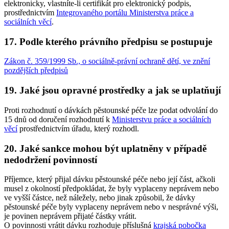
elektronicky, vlastníte-li certifikát pro elektronický podpis,
prostřednictvím
Integrovaného portálu Ministerstva práce a
sociálních věcí
.
17. Podle kterého právního předpisu se postupuje
Zákon č. 359/1999 Sb., o sociálně-právní ochraně dětí, ve znění
pozdějších předpisů
19. Jaké jsou opravné prostředky a jak se uplatňují
Proti rozhodnutí o dávkách pěstounské péče lze podat odvolání do
15 dnů od doručení rozhodnutí k
Ministerstvu práce a sociálních
věcí
prostřednictvím úřadu, který rozhodl.
20. Jaké sankce mohou být uplatněny v případě
nedodržení povinností
Příjemce, který přijal dávku pěstounské péče nebo její část, ačkoli
musel z okolností předpokládat, že byly vyplaceny neprávem nebo
ve vyšší částce, než náležely, nebo jinak způsobil, že dávky
pěstounské péče byly vyplaceny neprávem nebo v nesprávné výši,
je povinen neprávem přijaté částky vrátit.
O povinnosti vrátit dávku rozhoduje příslušná
krajská pobočka