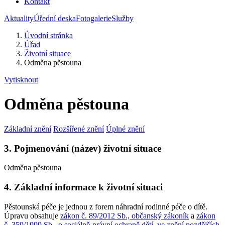
Kontakt
Aktuality
Úřední deska
Fotogalerie
Služby
Úvodní stránka
Úřad
Životní situace
Odměna pěstouna
Vytisknout
Odměna pěstouna
Základní znění
Rozšířené znění
Úplné znění
3. Pojmenování (název) životní situace
Odměna pěstouna
4. Základní informace k životní situaci
Pěstounská péče je jednou z forem náhradní rodinné péče o dítě.
Úpravu obsahuje
zákon č. 89/2012 Sb., občanský zákoník
a
zákon
č. 359/1999 Sb., o sociálně-právní ochraně dětí, ve znění pozdějších