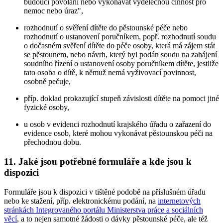
budoucí povolání nebo vykonávat výdělečnou činnost pro
nemoc nebo úraz",
rozhodnutí o svěření dítěte do pěstounské péče nebo
rozhodnutí o ustanovení poručníkem, popř. rozhodnutí soudu
o dočasném svěření dítěte do péče osoby, která má zájem stát
se pěstounem, nebo návrh, který byl podán soudu na zahájení
soudního řízení o ustanovení osoby poručníkem dítěte, jestliže
tato osoba o dítě, k němuž nemá vyživovací povinnost,
osobně pečuje,
příp. doklad prokazující stupeň závislosti dítěte na pomoci jiné
fyzické osoby,
u osob v evidenci rozhodnutí krajského úřadu o zařazení do
evidence osob, které mohou vykonávat pěstounskou péči na
přechodnou dobu.
11. Jaké jsou potřebné formuláře a kde jsou k
dispozici
Formuláře jsou k dispozici v tištěné podobě na příslušném úřadu
nebo ke stažení, příp. elektronickému podání, na
internetových
stránkách Integrovaného portálu Ministerstva práce a sociálních
věcí
, a to nejen samotné žádosti o dávky pěstounské péče, ale též