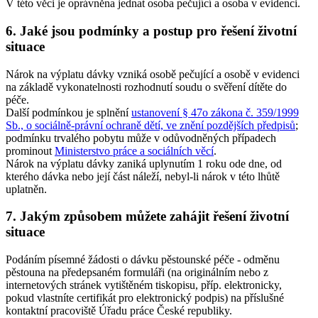
V této věci je oprávněna jednat osoba pečující a osoba v evidenci.
6. Jaké jsou podmínky a postup pro řešení životní
situace
Nárok na výplatu dávky vzniká osobě pečující a osobě v evidenci
na základě vykonatelnosti rozhodnutí soudu o svěření dítěte do
péče.
Další podmínkou je splnění
ustanovení § 47o zákona č. 359/1999
Sb., o sociálně-právní ochraně dětí, ve znění pozdějších předpisů
;
podmínku trvalého pobytu může v odůvodněných případech
prominout
Ministerstvo práce a sociálních věcí
.
Nárok na výplatu dávky zaniká uplynutím 1 roku ode dne, od
kterého dávka nebo její část náleží, nebyl-li nárok v této lhůtě
uplatněn.
7. Jakým způsobem můžete zahájit řešení životní
situace
Podáním písemné žádosti o dávku pěstounské péče - odměnu
pěstouna na předepsaném formuláři (na originálním nebo z
internetových stránek vytištěném tiskopisu, příp. elektronicky,
pokud vlastníte certifikát pro elektronický podpis) na příslušné
kontaktní pracoviště Úřadu práce České republiky.