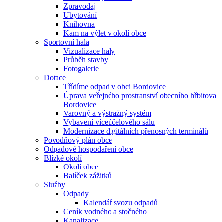
Zpravodaj
Ubytování
Knihovna
Kam na výlet v okolí obce
Sportovní hala
Vizualizace haly
Průběh stavby
Fotogalerie
Dotace
Třídíme odpad v obci Bordovice
Úprava veřejného prostranství obecního hřbitova
Bordovice
Varovný a výstražný systém
Vybavení víceúčelového sálu
Modernizace digitálních přenosných terminálů
Povodňový plán obce
Odpadové hospodaření obce
Blízké okolí
Okolí obce
Balíček zážitků
Služby
Odpady
Kalendář svozu odpadů
Ceník vodného a stočného
Kanalizace