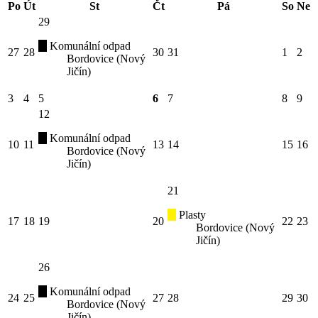
Po
Út
St
Čt
Pá
So
Ne
29
Komunální odpad
27
28
30
31
1
2
Bordovice (Nový
Jičín)
3
4
5
6
7
8
9
12
Komunální odpad
10
11
13
14
15
16
Bordovice (Nový
Jičín)
21
Plasty
17
18
19
20
22
23
Bordovice (Nový
Jičín)
26
Komunální odpad
24
25
27
28
29
30
Bordovice (Nový
Jičín)