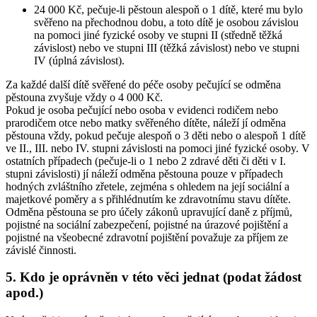
24 000 Kč, pečuje-li pěstoun alespoň o 1 dítě, které mu bylo
svěřeno na přechodnou dobu, a toto dítě je osobou závislou
na pomoci jiné fyzické osoby ve stupni II (středně těžká
závislost) nebo ve stupni III (těžká závislost) nebo ve stupni
IV (úplná závislost).
Za každé další dítě svěřené do péče osoby pečující se odměna
pěstouna zvyšuje vždy o 4 000 Kč.
Pokud je osoba pečující nebo osoba v evidenci rodičem nebo
prarodičem otce nebo matky svěřeného dítěte, náleží jí odměna
pěstouna vždy, pokud pečuje alespoň o 3 děti nebo o alespoň 1 dítě
ve II., III. nebo IV. stupni závislosti na pomoci jiné fyzické osoby. V
ostatních případech (pečuje-li o 1 nebo 2 zdravé děti či děti v I.
stupni závislosti) jí náleží odměna pěstouna pouze v případech
hodných zvláštního zřetele, zejména s ohledem na její sociální a
majetkové poměry a s přihlédnutím ke zdravotnímu stavu dítěte.
Odměna pěstouna se pro účely zákonů upravující daně z příjmů,
pojistné na sociální zabezpečení, pojistné na úrazové pojištění a
pojistné na všeobecné zdravotní pojištění považuje za příjem ze
závislé činnosti.
5. Kdo je oprávněn v této věci jednat (podat žádost
apod.)