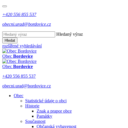
+420 556 855 537
obecni.urad@bordovice.cz
Hledaný výraz
Hledat
rozšířené vyhledávání
Obec
Bordovice
Obec
Bordovice
+420 556 855 537
obecni.urad@bordovice.cz
Obec
Statistické údaje o obci
Historie
Znak a prapor obce
Památky
Současnost
Občanská vybavenost