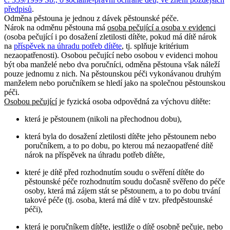
předpisů
.
Odměna pěstouna je jednou z dávek pěstounské péče.
Nárok na odměnu pěstouna má
osoba pečující a osoba v evidenci
(osoba pečující i po dosažení zletilosti dítěte, pokud má dítě nárok
na
příspěvek na úhradu potřeb dítěte
, tj. splňuje kritérium
nezaopatřenosti). Osobou pečující nebo osobou v evidenci mohou
být oba manželé nebo dva poručníci, odměna pěstouna však náleží
pouze jednomu z nich. Na pěstounskou péči vykonávanou druhým
manželem nebo poručníkem se hledí jako na společnou pěstounskou
péči.
Osobou pečující
je fyzická osoba odpovědná za výchovu dítěte:
která je pěstounem (nikoli na přechodnou dobu),
která byla do dosažení zletilosti dítěte jeho pěstounem nebo
poručníkem, a to po dobu, po kterou má nezaopatřené dítě
nárok na příspěvek na úhradu potřeb dítěte,
které je dítě před rozhodnutím soudu o svěření dítěte do
pěstounské péče rozhodnutím soudu dočasně svěřeno do péče
osoby, která má zájem stát se pěstounem, a to po dobu trvání
takové péče (tj. osoba, která má dítě v tzv. předpěstounské
péči),
která je poručníkem dítěte, jestliže o dítě osobně pečuje, nebo