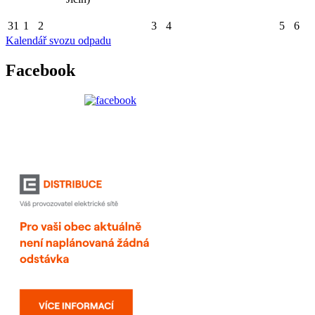
31
1
2
3
4
5
6
Kalendář svozu odpadu
Facebook