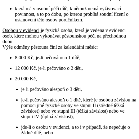
která má v osobní péči dítě, k němuž nemá vyživovací
povinnost, a to po dobu, po kterou probíhá soudní řízení o
ustanovení této osoby poručníkem.
Osobou v evidenci
je fyzická osoba, která je vedena v evidenci
osob, které mohou vykonávat pěstounskou péči na přechodnou
dobu.
Výše odměny pěstouna činí za kalendářní měsíc:
8 000 Kč, je-li pečováno o 1 dítě,
12 000 Kč, je-li pečováno o 2 děti,
20 000 Kč,
je-li pečováno alespoň o 3 děti,
je-li pečováno alespoň o 1 dítě, které je osobou závislou na
pomoci jiné fyzické osoby ve stupni II (středně těžká
závislost) nebo ve stupni III (těžká závislost) nebo ve
stupni IV (úplná závislost),
jde-li o osobu v evidenci, a to i v případě, že nepečuje o
žádné dítě, nebo